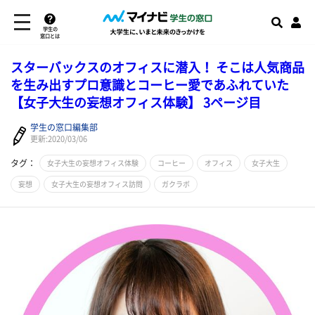
学生の
窓口とは
スターバックスのオフィスに潜入！ そこは人気商品
を生み出すプロ意識とコーヒー愛であふれていた
【女子大生の妄想オフィス体験】 3ページ目
学生の窓口編集部
更新:2020/03/06
タグ：
女子大生の妄想オフィス体験
コーヒー
オフィス
女子大生
妄想
女子大生の妄想オフィス訪問
ガクラボ