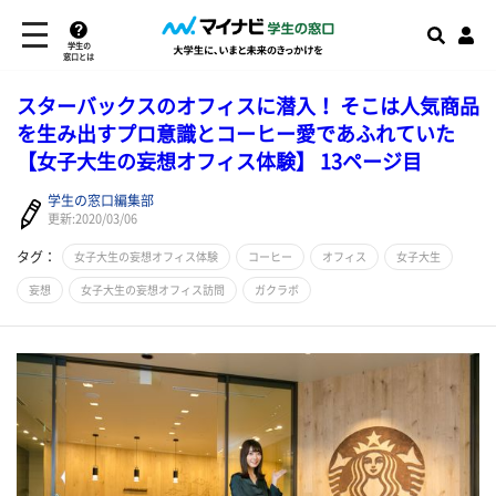
学生の
窓口とは
スターバックスのオフィスに潜入！ そこは人気商品
を生み出すプロ意識とコーヒー愛であふれていた
【女子大生の妄想オフィス体験】 13ページ目
学生の窓口編集部
更新:2020/03/06
タグ：
女子大生の妄想オフィス体験
コーヒー
オフィス
女子大生
妄想
女子大生の妄想オフィス訪問
ガクラボ