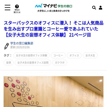
学生の
窓口とは
スターバックスのオフィスに潜入！ そこは人気商品
を生み出すプロ意識とコーヒー愛であふれていた
【女子大生の妄想オフィス体験】 21ページ目
学生の窓口編集部
更新:2020/03/06
タグ：
女子大生の妄想オフィス体験
コーヒー
オフィス
女子大生
妄想
女子大生の妄想オフィス訪問
ガクラボ