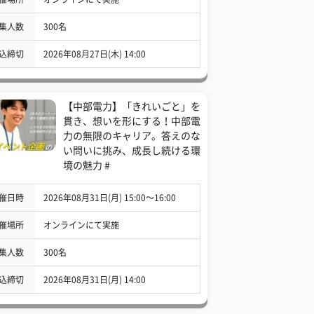
集人数
300名
込締切
2026年08月27日(木) 14:00
【中部電力】「きれいごと」を
貫き、想いを形にする！中部電
力の無限のキャリア。答えのな
い問いに挑み、成長し続ける環
境の魅力 #
催日時
2026年08月31日(月) 15:00〜16:00
催場所
オンラインにて実施
集人数
300名
込締切
2026年08月31日(月) 14:00