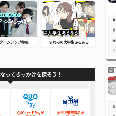
開
開
募
ターンシップ特集
すれみの大学生あるある
申
なってきっかけを探そう！
開
QUOカードPayが
抽選で豪華賞品が