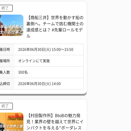
終了
【商船三井】世界を動かす船の
裏側へ。チームで挑む機関士の
達成感とは？ #先輩ロールモデ
ル
催日時
2026年06月30日(火) 15:00〜15:50
催場所
オンラインにて実施
集人数
300名
込締切
2026年06月30日(火) 14:00
終了
【村田製作所】BtoBの魅力発
見！業界の壁を越えて世界にイ
ンパクトを与える“ボーダレス