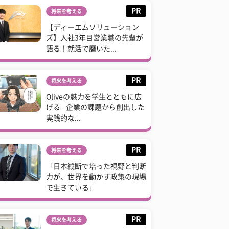
PR
将来を考える
【ディーエムソリューション
ズ】入社3年目営業職の先輩が
語る！就活で磨いた...
PR
将来を考える
Oliveの魅力を学生とともに広
げる - 企業の課題から創出した
実践的な...
PR
将来を考える
「日本縦断で培った視野と判断
力が、世界を動かす政策の現場
で生きている」
PR
将来を考える