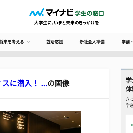
将来を考える
就活応援
新社会人準備
学割
学
に潜入！ ...
の画像
体
き
学