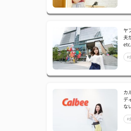
ヤ
夫
et
#
カ
デ
ない
#