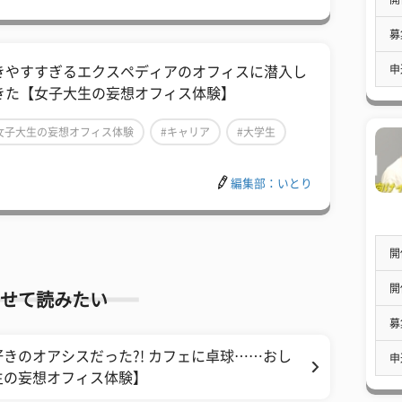
募
申
きやすすぎるエクスペディアのオフィスに潜入し
きた【女子大生の妄想オフィス体験】
女子大生の妄想オフィス体験
#キャリア
#大学生
編集部：いとり
開
開
せて読みたい
募
きのオアシスだった?! カフェに卓球……おし
申
生の妄想オフィス体験】