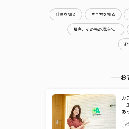
仕事を知る
生き方を知る
福島、その先の環境へ。
経
お
カ
ー
あ
#