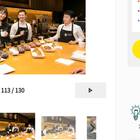
next
113 / 130