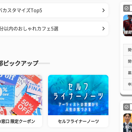
カスタマイズTop5
分以内のおしゃれカフェ5選
開
開
部ピックアップ
募
申
の窓口 限定クーポン
セルフライナーノーツ