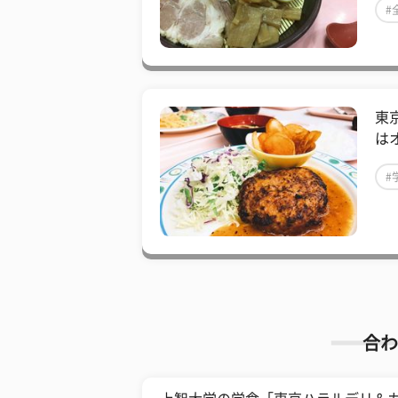
#
東
は
#
合わ