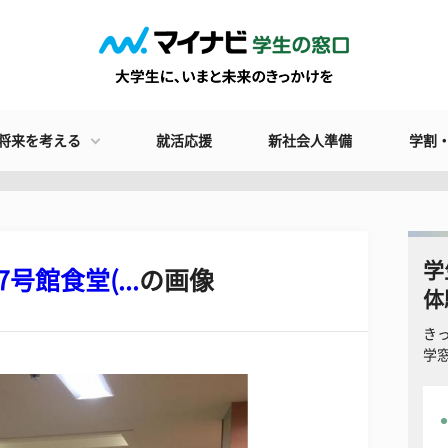
将来を考える
就活応援
新社会人準備
学割
学
館食堂(...
の画像
体
き
学