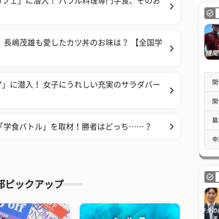
フェ」に潜入！ ハラル料理専門学食、そのお
 長嶋茂雄も愛したカツ丼のお味は？ 【全国学
開
」に潜入！ 女子にうれしい充実のサラダバー
開
募
の「学食バトル」を取材！勝者はどっち……？
申
部ピックアップ