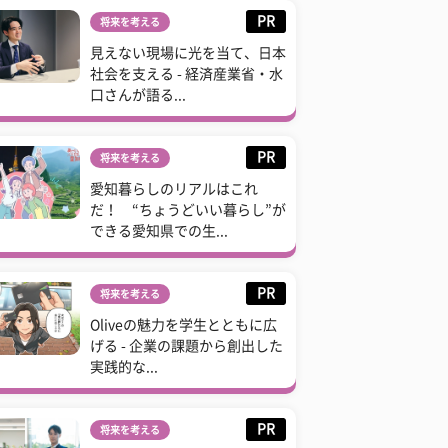
PR
将来を考える
見えない現場に光を当て、日本
社会を支える - 経済産業省・水
口さんが語る...
PR
将来を考える
愛知暮らしのリアルはこれ
だ！ “ちょうどいい暮らし”が
できる愛知県での生...
PR
将来を考える
Oliveの魅力を学生とともに広
げる - 企業の課題から創出した
実践的な...
PR
将来を考える