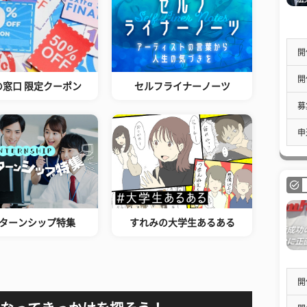
開
開
の窓口 限定クーポン
セルフライナーノーツ
募
申
ターンシップ特集
すれみの大学生あるある
開