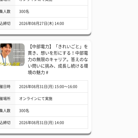
集人数
300名
込締切
2026年08月27日(木) 14:00
【中部電力】「きれいごと」を
貫き、想いを形にする！中部電
力の無限のキャリア。答えのな
い問いに挑み、成長し続ける環
境の魅力 #
催日時
2026年08月31日(月) 15:00〜16:00
催場所
オンラインにて実施
集人数
300名
込締切
2026年08月31日(月) 14:00