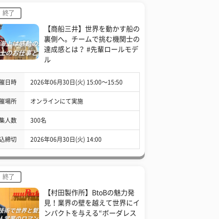
終了
【商船三井】世界を動かす船の
裏側へ。チームで挑む機関士の
達成感とは？ #先輩ロールモデ
ル
催日時
2026年06月30日(火) 15:00〜15:50
催場所
オンラインにて実施
集人数
300名
込締切
2026年06月30日(火) 14:00
終了
【村田製作所】BtoBの魅力発
見！業界の壁を越えて世界にイ
ンパクトを与える“ボーダレス