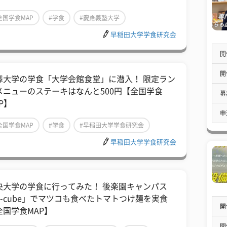
全国学食MAP
#学食
#慶應義塾大学
早稲田大学学食研究会
開
開
澤大学の学食「大学会館食堂」に潜入！ 限定ラン
メニューのステーキはなんと500円【全国学食
募
P】
申
全国学食MAP
#学食
#早稲田大学学食研究会
早稲田大学学食研究会
央大学の学食に行ってみた！ 後楽園キャンパス
C-cube」でマツコも食べたトマトつけ麺を実食
開
全国学食MAP】
開