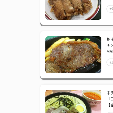
#
駒
チ
MA
#
中
「
【