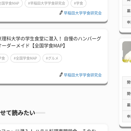
全国学食MAP
#早稲田大学学食研究会
#学食
募
早稲田大学学食研究会
申
京理科大学の学生食堂に潜入！ 自慢のハンバーグ
オーダーメイド【全国学食MAP】
学食
#全国学食MAP
#グルメ
早稲田大学学食研究会
開
開
募
せて読みたい
申