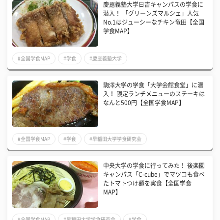
慶應義塾大学日吉キャンパスの学食に
潜入！ 「グリーンズマルシェ」人気
No.1はジューシーなチキン竜田【全国
学食MAP】
#全国学食MAP
#学食
#慶應義塾大学
駒澤大学の学食「大学会館食堂」に潜
入！ 限定ランチメニューのステーキは
なんと500円【全国学食MAP】
#全国学食MAP
#学食
#早稲田大学学食研究会
中央大学の学食に行ってみた！ 後楽園
キャンパス「C-cube」でマツコも食べ
たトマトつけ麺を実食【全国学食
MAP】
#全国学食MAP
#早稲田大学学食研究会
#学食