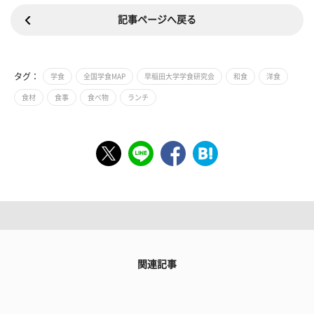
記事ページへ戻る
タグ：
学食
全国学食MAP
早稲田大学学食研究会
和食
洋食
食材
食事
食べ物
ランチ
関連記事