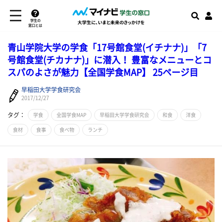
学生の
窓口とは
青山学院大学の学食「17号館食堂(イチナナ)」「7
号館食堂(チカナナ)」に潜入！ 豊富なメニューとコ
スパのよさが魅力【全国学食MAP】 25ページ目
早稲田大学学食研究会
2017/12/27
タグ：
学食
全国学食MAP
早稲田大学学食研究会
和食
洋食
食材
食事
食べ物
ランチ