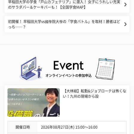
早稲田大学の学食「戸山カフェテリア」に潜入！ 女子にうれしい充実
のサラダバー＆ケーキバーも！【全国学食MAP】
初開催！ 早稲田大学vs國學院大學の「学食バトル」を取材！勝者はど
っち……？
オンラインイベントの参加申込
【大林組】転勤&ジョブローテは怖くな
い！九州の現場から設
開催日時
2026年08月27日(木) 15:00〜16:00