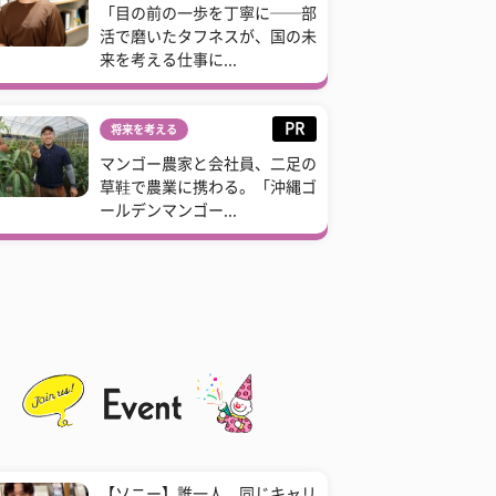
「目の前の一歩を丁寧に──部
活で磨いたタフネスが、国の未
来を考える仕事に...
PR
将来を考える
マンゴー農家と会社員、二足の
草鞋で農業に携わる。「沖縄ゴ
ールデンマンゴー...
【ソニー】誰一人、同じキャリ