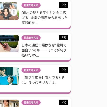
PR
将来を考える
Oliveの魅力を学生とともに広
げる - 企業の課題から創出した
実践的な...
PR
将来を考える
日本の通信市場はなぜ“複雑で
面白い”のか──IIJmioが切り
拓いたMV...
PR
将来を考える
【就活生応援】噛んでるとき
は、うつむきづらいよ。
PR
将来を考える