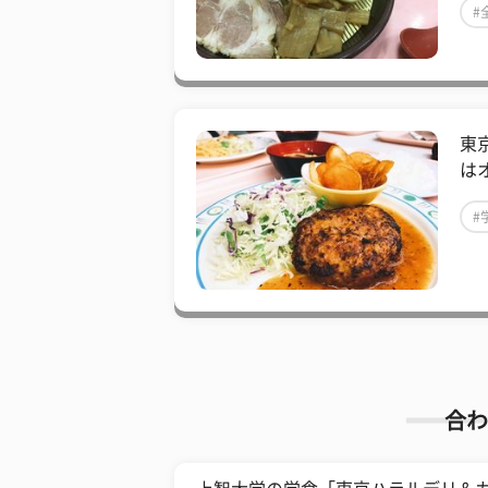
#
東
は
#
合わ