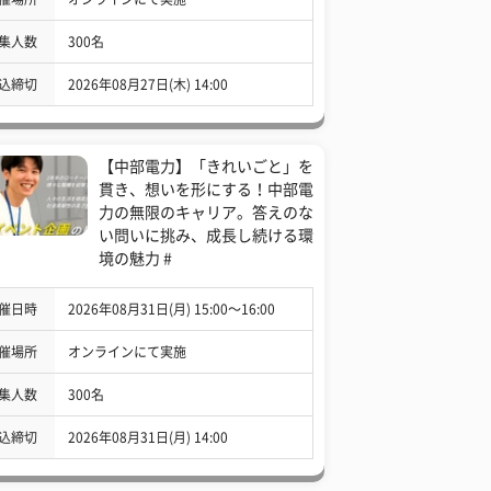
集人数
300名
込締切
2026年08月27日(木) 14:00
【中部電力】「きれいごと」を
貫き、想いを形にする！中部電
力の無限のキャリア。答えのな
い問いに挑み、成長し続ける環
境の魅力 #
催日時
2026年08月31日(月) 15:00〜16:00
催場所
オンラインにて実施
集人数
300名
込締切
2026年08月31日(月) 14:00