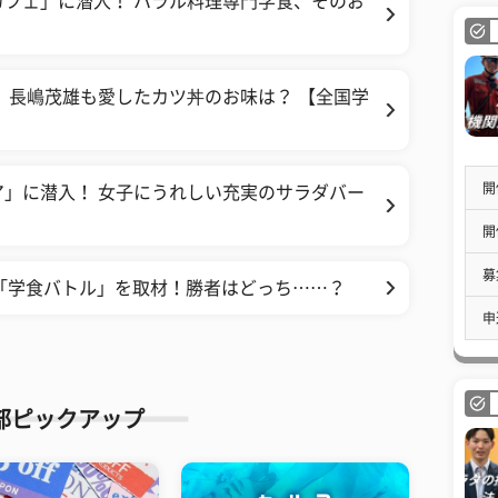
フェ」に潜入！ ハラル料理専門学食、そのお
 長嶋茂雄も愛したカツ丼のお味は？ 【全国学
開
」に潜入！ 女子にうれしい充実のサラダバー
開
募
の「学食バトル」を取材！勝者はどっち……？
申
部ピックアップ