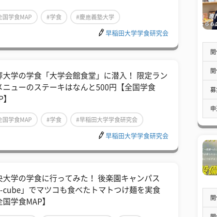
全国学食MAP
#学食
#慶應義塾大学
早稲田大学学食研究会
開
開
澤大学の学食「大学会館食堂」に潜入！ 限定ラン
メニューのステーキはなんと500円【全国学食
募
P】
申
全国学食MAP
#学食
#早稲田大学学食研究会
早稲田大学学食研究会
央大学の学食に行ってみた！ 後楽園キャンパス
C-cube」でマツコも食べたトマトつけ麺を実食
開
全国学食MAP】
開