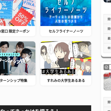
開
開
の窓口 限定クーポン
セルフライナーノーツ
募
申
ターンシップ特集
すれみの大学生あるある
開