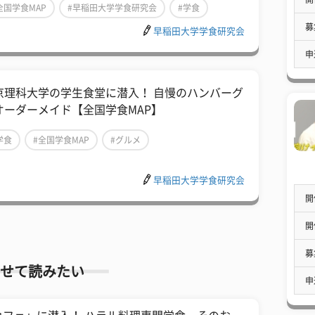
全国学食MAP
#早稲田大学学食研究会
#学食
募
早稲田大学学食研究会
申
京理科大学の学生食堂に潜入！ 自慢のハンバーグ
オーダーメイド【全国学食MAP】
学食
#全国学食MAP
#グルメ
早稲田大学学食研究会
開
開
募
せて読みたい
申