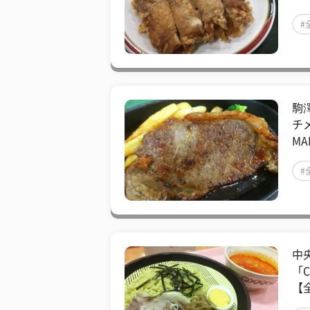
#
駒
チ
MA
#
中
「
【