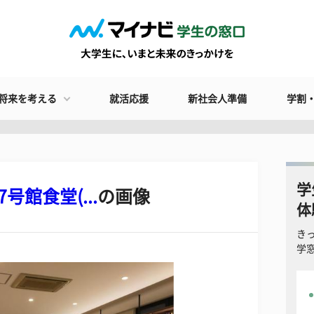
将来を考える
就活応援
新社会人準備
学割
学
館食堂(...
の画像
体
き
学