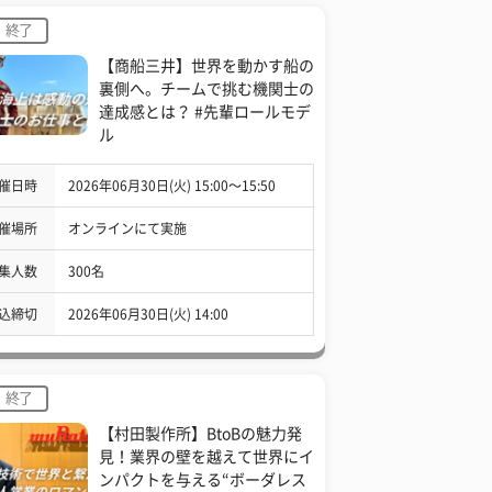
終了
【商船三井】世界を動かす船の
裏側へ。チームで挑む機関士の
達成感とは？ #先輩ロールモデ
ル
催日時
2026年06月30日(火) 15:00〜15:50
催場所
オンラインにて実施
集人数
300名
込締切
2026年06月30日(火) 14:00
終了
【村田製作所】BtoBの魅力発
見！業界の壁を越えて世界にイ
ンパクトを与える“ボーダレス