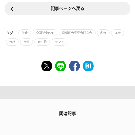
記事ページへ戻る
タグ：
学食
全国学食MAP
早稲田大学学食研究会
和食
洋食
食材
食事
食べ物
ランチ
関連記事