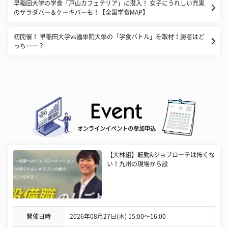
早稲田大学の学食「戸山カフェテリア」に潜入！ 女子にうれしい充実
のサラダバー＆ケーキバーも！【全国学食MAP】
初開催！ 早稲田大学vs國學院大學の「学食バトル」を取材！勝者はど
っち……？
オンラインイベントの参加申込
【大林組】転勤&ジョブローテは怖くな
い！九州の現場から設
開催日時
2026年08月27日(木) 15:00〜16:00