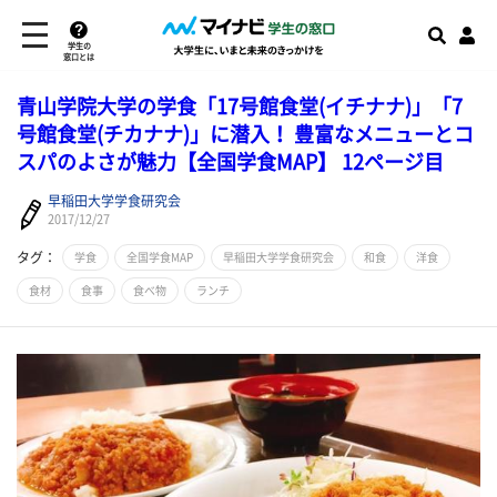
学生の
窓口とは
青山学院大学の学食「17号館食堂(イチナナ)」「7
号館食堂(チカナナ)」に潜入！ 豊富なメニューとコ
スパのよさが魅力【全国学食MAP】 12ページ目
早稲田大学学食研究会
2017/12/27
タグ：
学食
全国学食MAP
早稲田大学学食研究会
和食
洋食
食材
食事
食べ物
ランチ