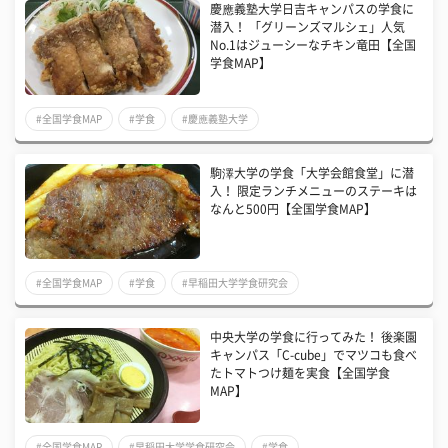
慶應義塾大学日吉キャンパスの学食に
潜入！ 「グリーンズマルシェ」人気
No.1はジューシーなチキン竜田【全国
学食MAP】
#全国学食MAP
#学食
#慶應義塾大学
駒澤大学の学食「大学会館食堂」に潜
入！ 限定ランチメニューのステーキは
なんと500円【全国学食MAP】
#全国学食MAP
#学食
#早稲田大学学食研究会
中央大学の学食に行ってみた！ 後楽園
キャンパス「C-cube」でマツコも食べ
たトマトつけ麺を実食【全国学食
MAP】
#全国学食MAP
#早稲田大学学食研究会
#学食