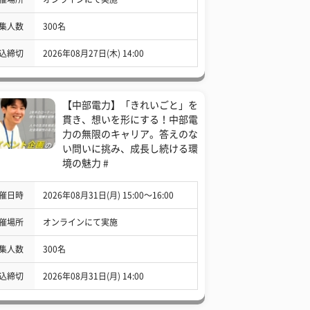
集人数
300名
込締切
2026年08月27日(木) 14:00
【中部電力】「きれいごと」を
貫き、想いを形にする！中部電
力の無限のキャリア。答えのな
い問いに挑み、成長し続ける環
境の魅力 #
催日時
2026年08月31日(月) 15:00〜16:00
催場所
オンラインにて実施
集人数
300名
込締切
2026年08月31日(月) 14:00