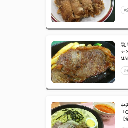
#
駒
チ
MA
#
中
「
【