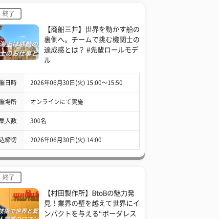
終了
【商船三井】世界を動かす船の
裏側へ。チームで挑む機関士の
達成感とは？ #先輩ロールモデ
ル
催日時
2026年06月30日(火) 15:00〜15:50
催場所
オンラインにて実施
集人数
300名
込締切
2026年06月30日(火) 14:00
終了
【村田製作所】BtoBの魅力発
見！業界の壁を越えて世界にイ
ンパクトを与える“ボーダレス