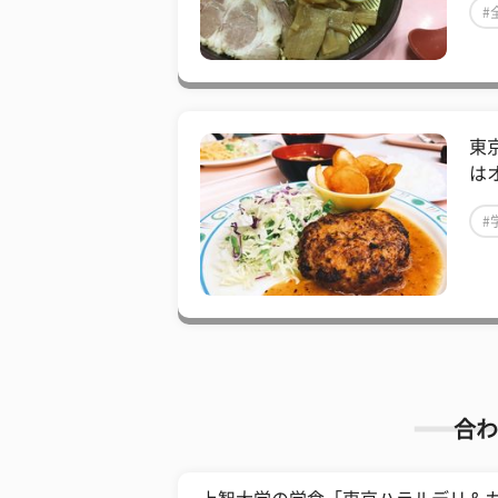
#
東
は
#
合わ