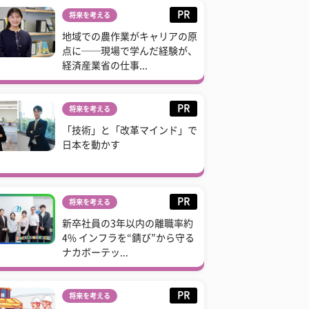
PR
将来を考える
地域での農作業がキャリアの原
点に──現場で学んだ経験が、
経済産業省の仕事...
PR
将来を考える
「技術」と「改革マインド」で
日本を動かす
PR
将来を考える
新卒社員の3年以内の離職率約
4% インフラを“錆び”から守る
ナカボーテッ...
PR
将来を考える