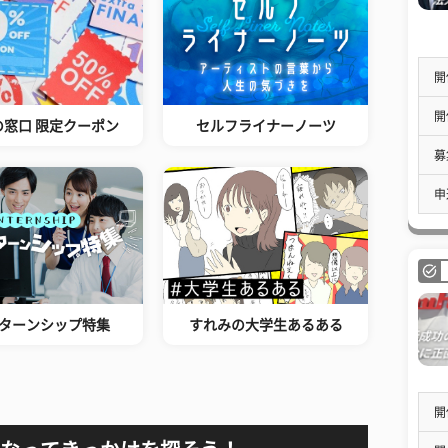
開
開
の窓口 限定クーポン
セルフライナーノーツ
募
申
ターンシップ特集
すれみの大学生あるある
開