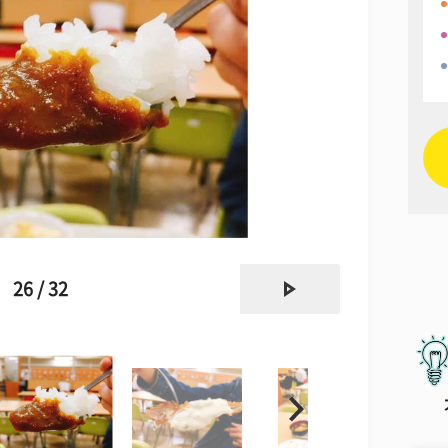
next
26 / 32