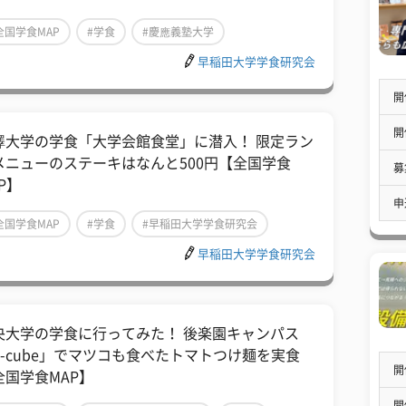
全国学食MAP
#学食
#慶應義塾大学
早稲田大学学食研究会
開
開
澤大学の学食「大学会館食堂」に潜入！ 限定ラン
メニューのステーキはなんと500円【全国学食
募
P】
申
全国学食MAP
#学食
#早稲田大学学食研究会
早稲田大学学食研究会
央大学の学食に行ってみた！ 後楽園キャンパス
C-cube」でマツコも食べたトマトつけ麺を実食
開
全国学食MAP】
開