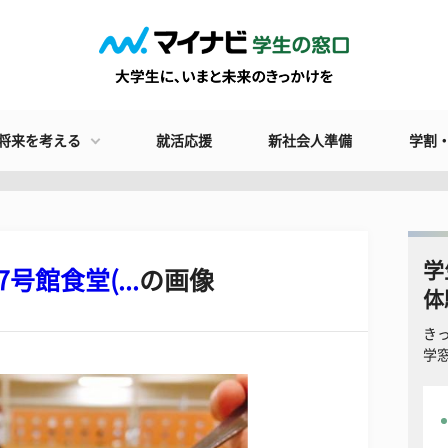
将来を考える
就活応援
新社会人準備
学割
学
館食堂(...
の画像
体
き
学