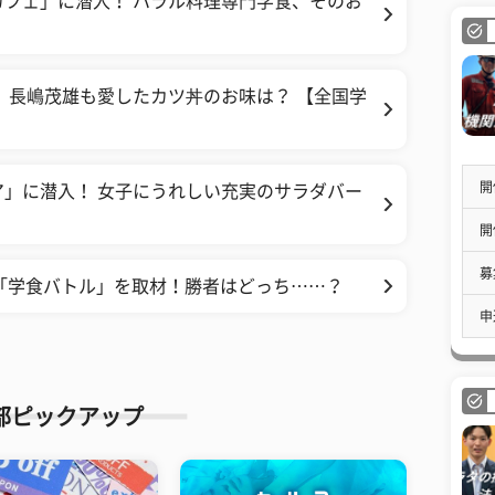
フェ」に潜入！ ハラル料理専門学食、そのお
 長嶋茂雄も愛したカツ丼のお味は？ 【全国学
開
」に潜入！ 女子にうれしい充実のサラダバー
開
募
の「学食バトル」を取材！勝者はどっち……？
申
部ピックアップ