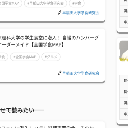
全国学食MAP
#早稲田大学学食研究会
#学食
募
早稲田大学学食研究会
申
京理科大学の学生食堂に潜入！ 自慢のハンバーグ
オーダーメイド【全国学食MAP】
学食
#全国学食MAP
#グルメ
早稲田大学学食研究会
開
開
募
せて読みたい
申