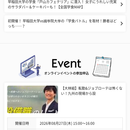
早稲田大学の学食「戸山カフェテリア」に潜入！ 女子にうれしい充実
のサラダバー＆ケーキバーも！【全国学食MAP】
初開催！ 早稲田大学vs國學院大學の「学食バトル」を取材！勝者はど
っち……？
オンラインイベントの参加申込
【大林組】転勤&ジョブローテは怖くな
い！九州の現場から設
開催日時
2026年08月27日(木) 15:00〜16:00