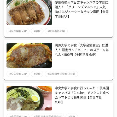
慶應義塾大学日吉キャンパスの学食に
潜入！ 「グリーンズマルシェ」人気
No.1はジューシーなチキン竜田【全国
学食MAP】
#全国学食MAP
#学食
#慶應義塾大学
駒澤大学の学食「大学会館食堂」に潜
入！ 限定ランチメニューのステーキは
なんと500円【全国学食MAP】
#全国学食MAP
#学食
#早稲田大学学食研究会
中央大学の学食に行ってみた！ 後楽園
キャンパス「C-cube」でマツコも食べ
たトマトつけ麺を実食【全国学食
MAP】
#全国学食MAP
#早稲田大学学食研究会
#学食