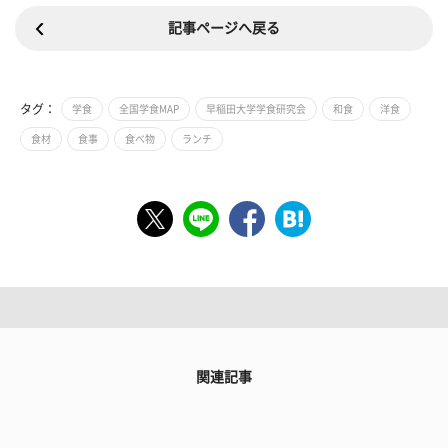
記事ページへ戻る
タグ：
学食
全国学食MAP
早稲田大学学食研究会
和食
洋食
食材
食事
食べ物
ランチ
関連記事