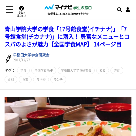
学生の
窓口とは
青山学院大学の学食「17号館食堂(イチナナ)」「7
号館食堂(チカナナ)」に潜入！ 豊富なメニューとコ
スパのよさが魅力【全国学食MAP】 14ページ目
早稲田大学学食研究会
2017/12/27
タグ：
学食
全国学食MAP
早稲田大学学食研究会
和食
洋食
食材
食事
食べ物
ランチ