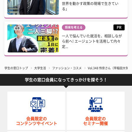
世界を動かす政策の現場で生きてい
る」
PR
将来を考える
一人で悩んでいた就活を、相談しなが
ら前へ! エージェントを活用して内々
定...
学生の窓口トップ
大学生活
ファッション・コスメ
Vol.348 怜奈さん（早稲田大学
学生の窓口会員になってきっかけを探そう！
会員限定の
会員限定の
コンテンツやイベント
セミナー開催