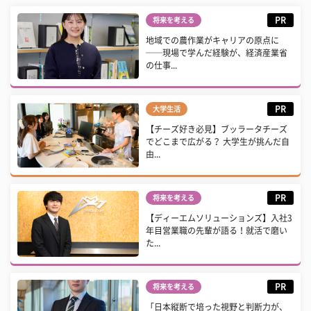
PR
将来を考える
地域での農作業がキャリアの原点に
──現場で学んだ経験が、経済産業省
の仕事...
PR
大学生活
【チーズ好き必見】ブッラータチーズ
でどこまで広がる？ 大学生が挑んだ自
由...
PR
将来を考える
【ディーエムソリューションズ】入社3
年目営業職の先輩が語る！就活で磨い
た...
PR
将来を考える
「日本縦断で培った視野と判断力が、