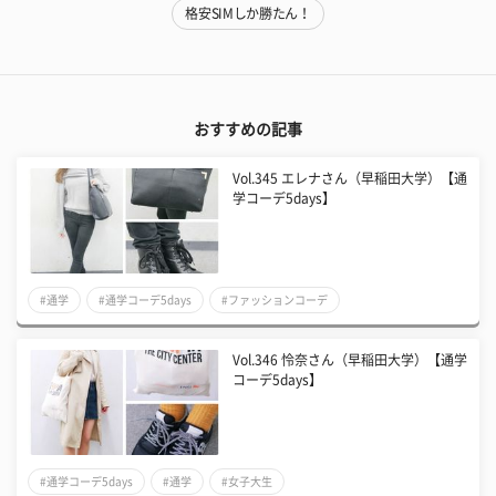
格安SIMしか勝たん！
おすすめの記事
Vol.345 エレナさん（早稲田大学）【通
学コーデ5days】
#通学
#通学コーデ5days
#ファッションコーデ
Vol.346 怜奈さん（早稲田大学）【通学
コーデ5days】
#通学コーデ5days
#通学
#女子大生