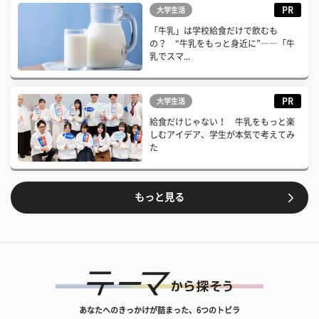
PR
大学生活
「牛乳」は学校給食だけで飲むも
の？ “牛乳をもっと身近に”――「牛
乳でスマ...
PR
大学生活
給食だけじゃない！ 牛乳をもっと楽
しむアイデア、学生が本気で考えてみ
た
もっと見る
あなたへのきっかけが詰まった、6つのトビラ