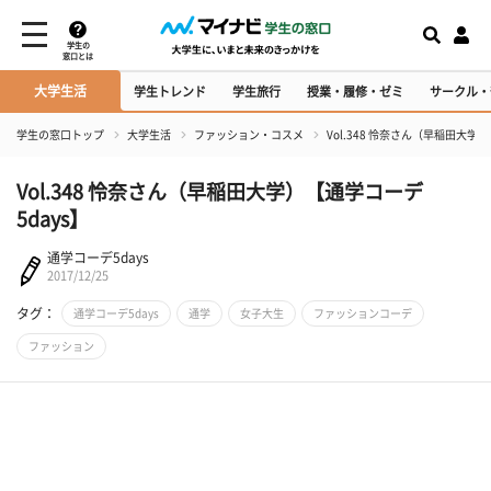
学生の
窓口とは
大学生活
学生トレンド
学生旅行
授業・履修・ゼミ
サークル・
学生の窓口トップ
大学生活
ファッション・コスメ
Vol.348 怜奈さん（早稲田大学
Vol.348 怜奈さん（早稲田大学）【通学コーデ
5days】
通学コーデ5days
2017/12/25
タグ：
通学コーデ5days
通学
女子大生
ファッションコーデ
ファッション