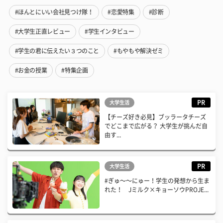
#ほんとにいい会社見つけ隊！
#恋愛特集
#診断
#大学生正直レビュー
#学生インタビュー
#学生の君に伝えたい３つのこと
#もやもや解決ゼミ
#お金の授業
#特集企画
PR
大学生活
【チーズ好き必見】ブッラータチーズ
でどこまで広がる？ 大学生が挑んだ自
由す...
PR
大学生活
#ぎゅ〜〜にゅー！学生の発想から生ま
れた！ Jミルク×キョーソウPROJE...