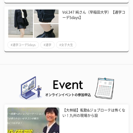
Vol.347 純さん（早稲田大学）【通学コ
ーデ5days】
#通学コーデ5days
#通学
#女子大生
オンラインイベントの参加申込
【大林組】転勤&ジョブローテは怖くな
い！九州の現場から設