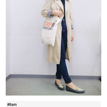
#
Item