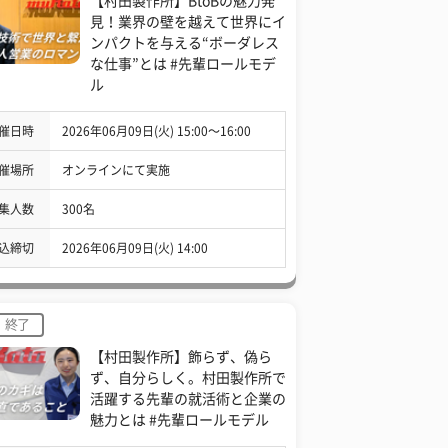
【村田製作所】BtoBの魅力発
見！業界の壁を越えて世界にイ
ンパクトを与える“ボーダレス
な仕事”とは #先輩ロールモデ
ル
催日時
2026年06月09日(火) 15:00〜16:00
催場所
オンラインにて実施
集人数
300名
込締切
2026年06月09日(火) 14:00
終了
【村田製作所】飾らず、偽ら
ず、自分らしく。村田製作所で
活躍する先輩の就活術と企業の
魅力とは #先輩ロールモデル