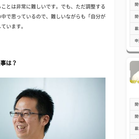
開
ることは非常に難しいです。でも、ただ調整する
の中で思っているので、難しいながらも「自分が
開
しています。
募
申
仕事は？
開
開
募