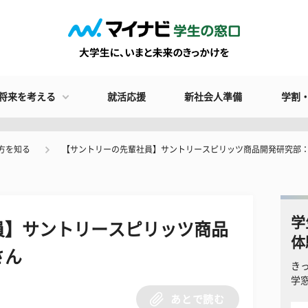
将来を考える
就活応援
新社会人準備
学割
方を知る
【サントリーの先輩社員】サントリースピリッツ商品開発研究部
学
員】サントリースピリッツ商品
体
さん
き
学
あとで読む