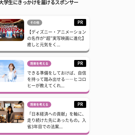
大学生にきっかけを届けるスポンサー
PR
その他
【ディズニー・アニメーション
の名作が“超”実写映画に進化】
癒しと元気をく...
PR
将来を考える
できる準備をしておけば、自信
を持って踏み出せる――ヒコロ
ヒーが教えてくれ...
PR
将来を考える
「日本経済への貢献」を軸に、
走り続けた先にあったもの。入
省3年目での法案...