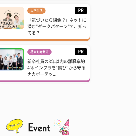
PR
大学生活
「気づいたら課金!?」ネットに
潜む“ダークパターン”て、知っ
てる？
PR
将来を考える
新卒社員の3年以内の離職率約
4% インフラを“錆び”から守る
ナカボーテッ...