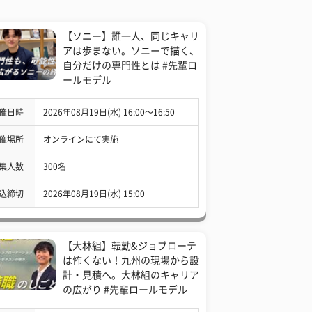
【ソニー】誰一人、同じキャリ
アは歩まない。ソニーで描く、
自分だけの専門性とは #先輩ロ
ールモデル
催日時
2026年08月19日(水) 16:00〜16:50
催場所
オンラインにて実施
集人数
300名
込締切
2026年08月19日(水) 15:00
【大林組】転勤&ジョブローテ
は怖くない！九州の現場から設
計・見積へ。大林組のキャリア
の広がり #先輩ロールモデル