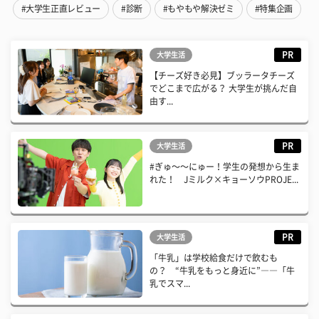
#大学生正直レビュー
#診断
#もやもや解決ゼミ
#特集企画
PR
大学生活
【チーズ好き必見】ブッラータチーズ
でどこまで広がる？ 大学生が挑んだ自
由す...
PR
大学生活
#ぎゅ〜〜にゅー！学生の発想から生ま
れた！ Jミルク×キョーソウPROJE...
PR
大学生活
「牛乳」は学校給食だけで飲むも
の？ “牛乳をもっと身近に”――「牛
乳でスマ...