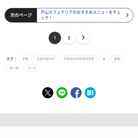
戸山カフェテリアのおすすめメニューをチェ
次のページ
ック！
1
2
タグ：
学食
全国学食MAP
早稲田大学学食研究会
丼
食事
食べ物
ランチ