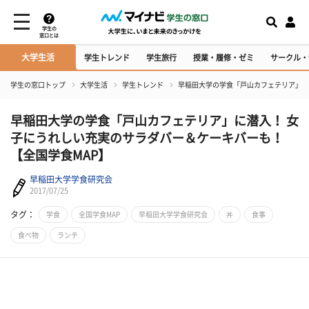
学生の
窓口とは
大学生活
学生トレンド
学生旅行
授業・履修・ゼミ
サークル・
学生の窓口トップ
大学生活
学生トレンド
早稲田大学の学食「戸山カフェテリア」に
早稲田大学の学食「戸山カフェテリア」に潜入！ 女
子にうれしい充実のサラダバー＆ケーキバーも！
【全国学食MAP】
早稲田大学学食研究会
2017/07/25
タグ：
学食
全国学食MAP
早稲田大学学食研究会
丼
食事
食べ物
ランチ