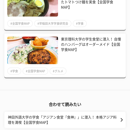
たトマトつけ麺を実食【全国学食
MAP】
#全国学食MAP
#早稲田大学学食研究会
#学食
東京理科大学の学生食堂に潜入！ 自慢
のハンバーグはオーダーメイド【全国
学食MAP】
#学食
#全国学食MAP
#グルメ
合わせて読みたい
神田外語大学の学食「アジアン食堂『食神』」に潜入！ 本格アジア料
理を満喫【全国学食MAP】