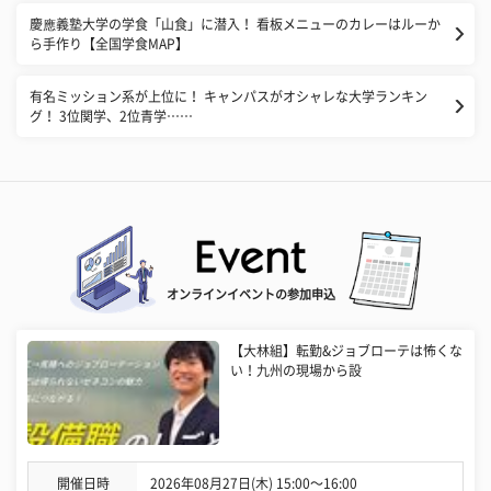
慶應義塾大学の学食「山食」に潜入！ 看板メニューのカレーはルーか
ら手作り【全国学食MAP】
有名ミッション系が上位に！ キャンパスがオシャレな大学ランキン
グ！ 3位関学、2位青学……
オンラインイベントの参加申込
【大林組】転勤&ジョブローテは怖くな
い！九州の現場から設
開催日時
2026年08月27日(木) 15:00〜16:00