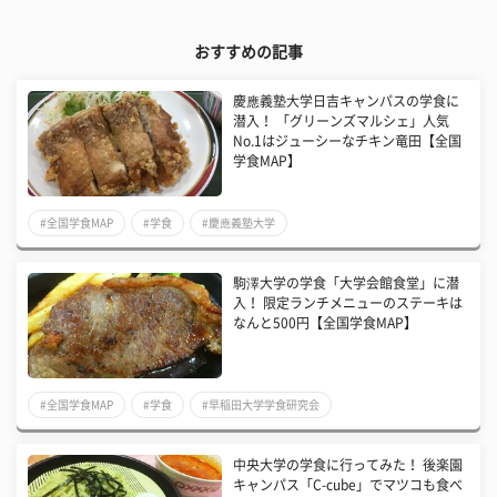
おすすめの記事
慶應義塾大学日吉キャンパスの学食に
潜入！ 「グリーンズマルシェ」人気
No.1はジューシーなチキン竜田【全国
学食MAP】
#全国学食MAP
#学食
#慶應義塾大学
駒澤大学の学食「大学会館食堂」に潜
入！ 限定ランチメニューのステーキは
なんと500円【全国学食MAP】
#全国学食MAP
#学食
#早稲田大学学食研究会
中央大学の学食に行ってみた！ 後楽園
キャンパス「C-cube」でマツコも食べ