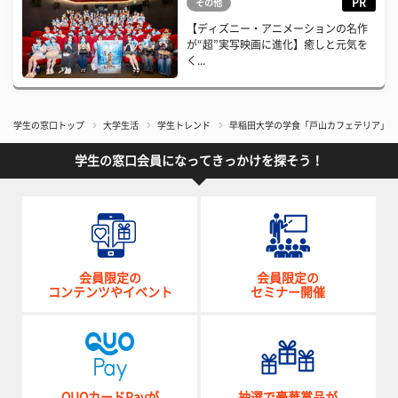
PR
その他
【ディズニー・アニメーションの名作
が“超”実写映画に進化】癒しと元気を
く...
学生の窓口トップ
大学生活
学生トレンド
早稲田大学の学食「戸山カフェテリア」に
学生の窓口会員になってきっかけを探そう！
会員限定の
会員限定の
コンテンツやイベント
セミナー開催
QUOカードPayが
抽選で豪華賞品が