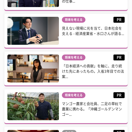
の仕事...
PR
将来を考える
見えない現場に光を当て、日本社会を
支える - 経済産業省・水口さんが語る...
PR
将来を考える
「日本経済への貢献」を軸に、走り続
けた先にあったもの。入省3年目での法
案...
PR
将来を考える
マンゴー農家と会社員、二足の草鞋で
農業に携わる。「沖縄ゴールデンマン
ゴー...