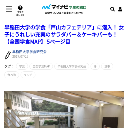
学生の
窓口とは
早稲田大学の学食「戸山カフェテリア」に潜入！ 女
子にうれしい充実のサラダバー＆ケーキバーも！
【全国学食MAP】 5ページ目
早稲田大学学食研究会
2017/07/25
タグ：
学食
全国学食MAP
早稲田大学学食研究会
丼
食事
食べ物
ランチ