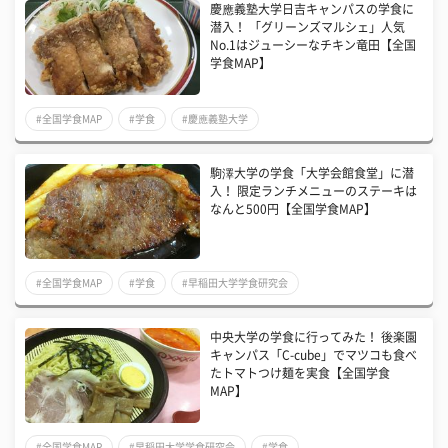
慶應義塾大学日吉キャンパスの学食に
潜入！ 「グリーンズマルシェ」人気
No.1はジューシーなチキン竜田【全国
学食MAP】
#全国学食MAP
#学食
#慶應義塾大学
駒澤大学の学食「大学会館食堂」に潜
入！ 限定ランチメニューのステーキは
なんと500円【全国学食MAP】
#全国学食MAP
#学食
#早稲田大学学食研究会
中央大学の学食に行ってみた！ 後楽園
キャンパス「C-cube」でマツコも食べ
たトマトつけ麺を実食【全国学食
MAP】
#全国学食MAP
#早稲田大学学食研究会
#学食