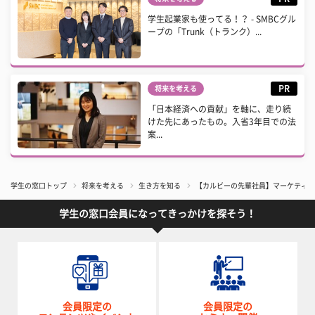
学生起業家も使ってる！？ - SMBCグル
ープの「Trunk（トランク）...
PR
将来を考える
「日本経済への貢献」を軸に、走り続
けた先にあったもの。入省3年目での法
案...
学生の窓口トップ
将来を考える
生き方を知る
【カルビーの先輩社員】マーケティング本
学生の窓口会員になってきっかけを探そう！
会員限定の
会員限定の