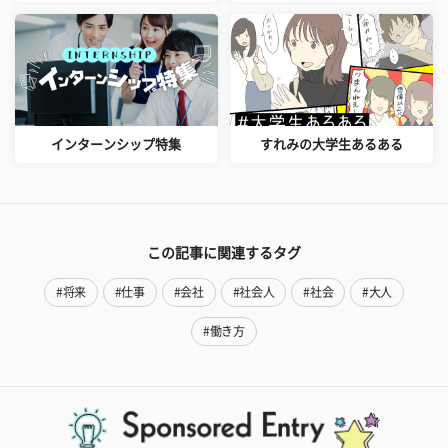
インターンシップ特集
すれみの大学生あるある
この記事に関連するタグ
#将来
#仕事
#会社
#社会人
#社会
#大人
#働き方