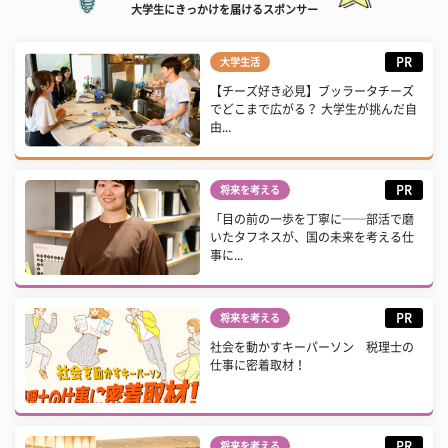
大学生にきっかけを届けるスポンサー
PR
大学生活
【チーズ好き必見】ブッラータチーズ
でどこまで広がる？ 大学生が挑んだ自
由...
PR
将来を考える
「目の前の一歩を丁寧に──部活で磨
いたタフネスが、国の未来を考える仕
事に...
PR
将来を考える
社会を動かすキーパーソン 税理士の
仕事に密着取材！
PR
将来を考える