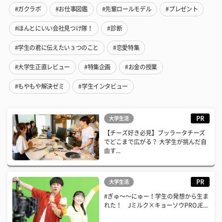
#ガクラボ
#お仕事図鑑
#先輩ロールモデル
#プレゼント
#ほんとにいい会社見つけ隊！
#診断
#学生の君に伝えたい３つのこと
#恋愛特集
#大学生正直レビュー
#特集企画
#お金の授業
#もやもや解決ゼミ
#学生インタビュー
PR
大学生活
【チーズ好き必見】ブッラータチーズ
でどこまで広がる？ 大学生が挑んだ自
由す...
PR
大学生活
#ぎゅ〜〜にゅー！学生の発想から生ま
れた！ Jミルク×キョーソウPROJE...