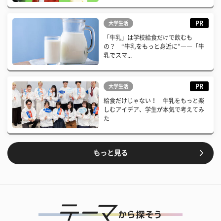
PR
大学生活
「牛乳」は学校給食だけで飲むも
の？ “牛乳をもっと身近に”――「牛
乳でスマ...
PR
大学生活
給食だけじゃない！ 牛乳をもっと楽
しむアイデア、学生が本気で考えてみ
た
もっと見る