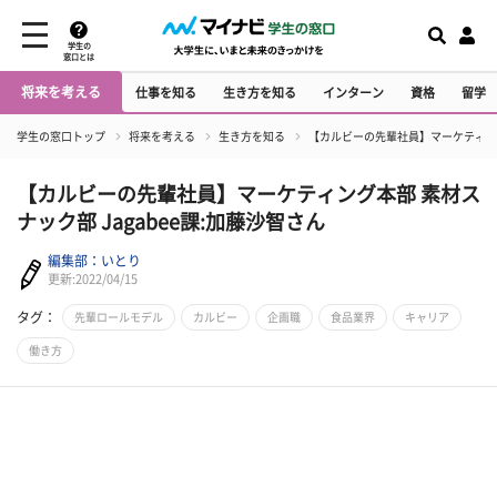
学生の
窓口とは
将来を考える
仕事を知る
生き方を知る
インターン
資格
留学
学生の窓口トップ
将来を考える
生き方を知る
【カルビーの先輩社員】マーケティング本
【カルビーの先輩社員】マーケティング本部 素材ス
ナック部 Jagabee課:加藤沙智さん
編集部：いとり
更新:2022/04/15
タグ：
先輩ロールモデル
カルビー
企画職
食品業界
キャリア
働き方