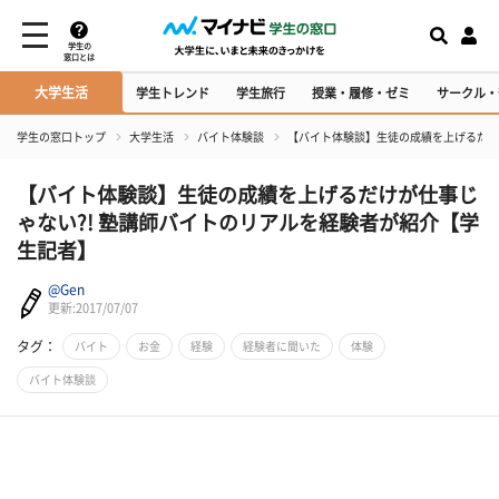
学生の
窓口とは
大学生活
学生トレンド
学生旅行
授業・履修・ゼミ
サークル・
学生の窓口トップ
大学生活
バイト体験談
【バイト体験談】生徒の成績を上げるだけ
【バイト体験談】生徒の成績を上げるだけが仕事じ
ゃない?! 塾講師バイトのリアルを経験者が紹介【学
生記者】
@Gen
更新:2017/07/07
タグ：
バイト
お金
経験
経験者に聞いた
体験
バイト体験談