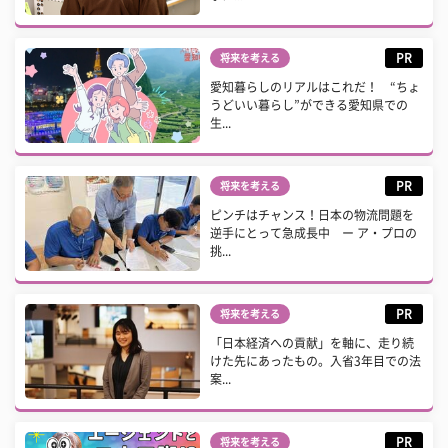
PR
将来を考える
愛知暮らしのリアルはこれだ！ “ちょ
うどいい暮らし”ができる愛知県での
生...
PR
将来を考える
ピンチはチャンス！日本の物流問題を
逆手にとって急成長中 ー ア・プロの
挑...
PR
将来を考える
「日本経済への貢献」を軸に、走り続
けた先にあったもの。入省3年目での法
案...
PR
将来を考える