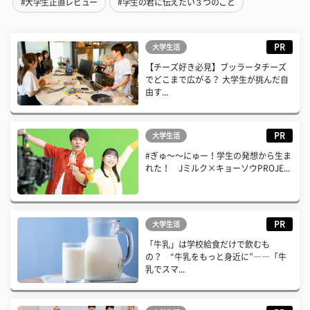
#大学生正直レビュー
#学生の君に伝えたい３つのこと
PR
大学生活
【チーズ好き必見】ブッラータチーズ
でどこまで広がる？ 大学生が挑んだ自
由す...
PR
大学生活
#ぎゅ〜〜にゅー！学生の発想から生ま
れた！ Jミルク×キョーソウPROJE...
PR
大学生活
「牛乳」は学校給食だけで飲むも
の？ “牛乳をもっと身近に”――「牛
乳でスマ...