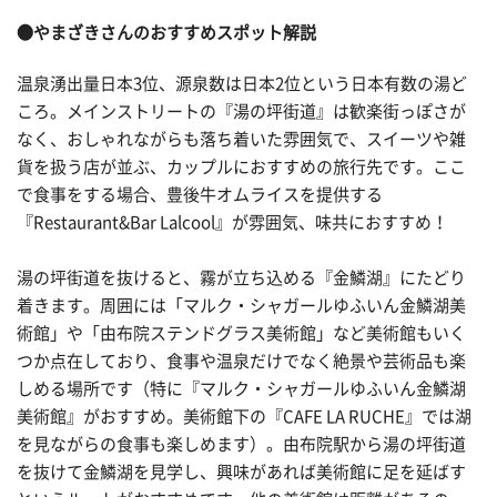
●やまざきさんのおすすめスポット解説
温泉湧出量日本3位、源泉数は日本2位という日本有数の湯ど
ころ。メインストリートの『湯の坪街道』は歓楽街っぽさが
なく、おしゃれながらも落ち着いた雰囲気で、スイーツや雑
貨を扱う店が並ぶ、カップルにおすすめの旅行先です。ここ
で食事をする場合、豊後牛オムライスを提供する
『Restaurant&Bar Lalcool』が雰囲気、味共におすすめ！
湯の坪街道を抜けると、霧が立ち込める『金鱗湖』にたどり
着きます。周囲には「マルク・シャガールゆふいん金鱗湖美
術館」や「由布院ステンドグラス美術館」など美術館もいく
つか点在しており、食事や温泉だけでなく絶景や芸術品も楽
しめる場所です（特に『マルク・シャガールゆふいん金鱗湖
美術館』がおすすめ。美術館下の『CAFE LA RUCHE』では湖
を見ながらの食事も楽しめます）。由布院駅から湯の坪街道
を抜けて金鱗湖を見学し、興味があれば美術館に足を延ばす