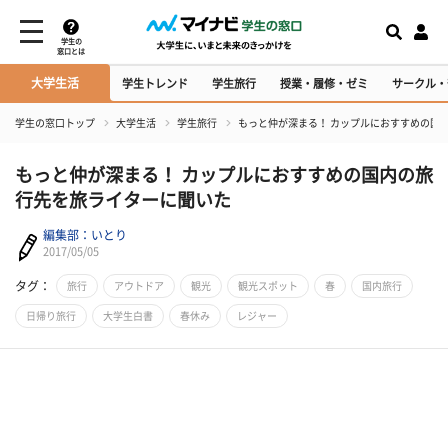
学生の
窓口とは
大学生活
学生トレンド
学生旅行
授業・履修・ゼミ
サークル・
学生の窓口トップ
大学生活
学生旅行
もっと仲が深まる！ カップルにおすすめの国
もっと仲が深まる！ カップルにおすすめの国内の旅
行先を旅ライターに聞いた
編集部：いとり
2017/05/05
タグ：
旅行
アウトドア
観光
観光スポット
春
国内旅行
日帰り旅行
大学生白書
春休み
レジャー