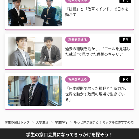
「技術」と「改革マインド」で日本を
動かす
PR
将来を考える
過去の経験を活かし、“ゴールを見越し
た就活”で見つけた理想のキャリア
PR
将来を考える
「日本縦断で培った視野と判断力が、
世界を動かす政策の現場で生きてい
る」
学生の窓口トップ
大学生活
学生旅行
もっと仲が深まる！ カップルにおすすめの国
学生の窓口会員になってきっかけを探そう！