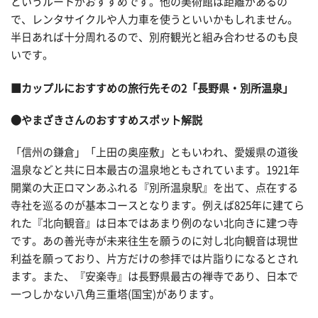
というルートがおすすめです。他の美術館は距離があるの
で、レンタサイクルや人力車を使うといいかもしれません。
半日あれば十分周れるので、別府観光と組み合わせるのも良
いです。
■カップルにおすすめの旅行先その2「長野県・別所温泉」
●やまざきさんのおすすめスポット解説
「信州の鎌倉」「上田の奥座敷」ともいわれ、愛媛県の道後
温泉などと共に日本最古の温泉地ともされています。1921年
開業の大正ロマンあふれる『別所温泉駅』を出て、点在する
寺社を巡るのが基本コースとなります。例えば825年に建てら
れた『北向観音』は日本ではあまり例のない北向きに建つ寺
です。あの善光寺が未来往生を願うのに対し北向観音は現世
利益を願っており、片方だけの参拝では片詣りになるとされ
ます。また、『安楽寺』は長野県最古の禅寺であり、日本で
一つしかない八角三重塔(国宝)があります。