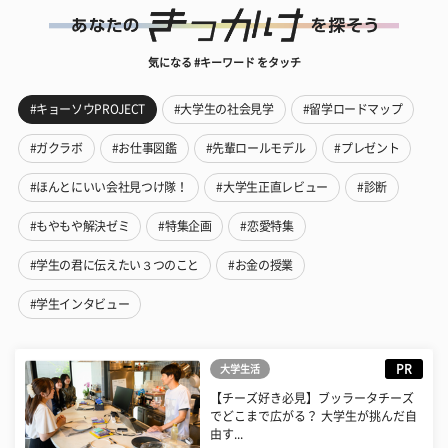
気になる #キーワード をタッチ
#キョーソウPROJECT
#大学生の社会見学
#留学ロードマップ
#ガクラボ
#お仕事図鑑
#先輩ロールモデル
#プレゼント
#ほんとにいい会社見つけ隊！
#大学生正直レビュー
#診断
#もやもや解決ゼミ
#特集企画
#恋愛特集
#学生の君に伝えたい３つのこと
#お金の授業
#学生インタビュー
PR
大学生活
【チーズ好き必見】ブッラータチーズ
でどこまで広がる？ 大学生が挑んだ自
由す...