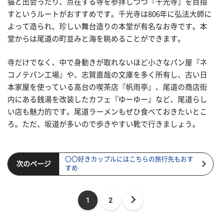
猫と出会ったり、点在する寺を参拝しつつ『千光寺』を目指
すというルートがおすすめです。千光寺は806年に弘法大師に
よって造られ、珍しい舞台造りの本堂が有名なお寺です。本
堂からは尾道の町並みと海を眺めることができます。
寺だけでなく、中で身動きが取れないほど小さなパン屋『ネ
コノテパン工場』や、志賀直哉の文庫を多く所有し、古い日
本家屋を使っている高台の喫茶店『帆雨亭』、尾道の商店街
内にある銭湯を改装したカフェ『ゆーゆー』など、尾道らし
い店も魅力的です。尾道ラーメンもぜひ食べておきたいとこ
ろ。ただ、坂道が多いので歩きやすい靴で行きましょう。
〇〇好きカップルにはこちらの旅行先もおす
次のページ
すめ
1
2