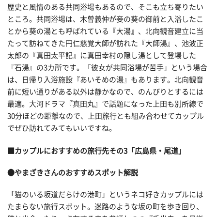
歴史と風情のある共同浴場もあるので、そこも立ち寄りたい
ところ。共同浴場は、木曽義仲が妾の葵の御前と入浴したこ
とから葵の湯とも呼ばれている『大湯』、北向観音建立に当
たって訪ねてきた円仁慈覚大師が訪れた『大師湯』、池波正
太郎の『真田太平記』に真田幸村の隠し湯として登場した
『石湯』の3カ所です。「彼女が共同浴場が苦手」という場合
は、日帰り入浴施設『あいそめの湯』もあります。北向観音
前に短い通りがある以外は静かなので、のんびりとするには
最適。大河ドラマ『真田丸』で話題になった上田も別所線で
30分ほどの距離なので、上田旅行とも組み合わせてカップル
でぜひ訪れてみてもいいですね。
■カップルにおすすめの旅行先その3「広島県・尾道」
●やまざきさんのおすすめスポット解説
「猫のいる坂道だらけの港町」というネコ好きカップルには
たまらない旅行スポット。迷路のような坂の町を歩き回り、