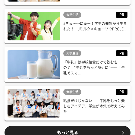
PR
大学生活
#ぎゅ〜〜にゅー！学生の発想から生ま
れた！ Jミルク×キョーソウPROJE...
PR
大学生活
「牛乳」は学校給食だけで飲むも
の？ “牛乳をもっと身近に”――「牛
乳でスマ...
PR
大学生活
給食だけじゃない！ 牛乳をもっと楽
しむアイデア、学生が本気で考えてみ
た
もっと見る