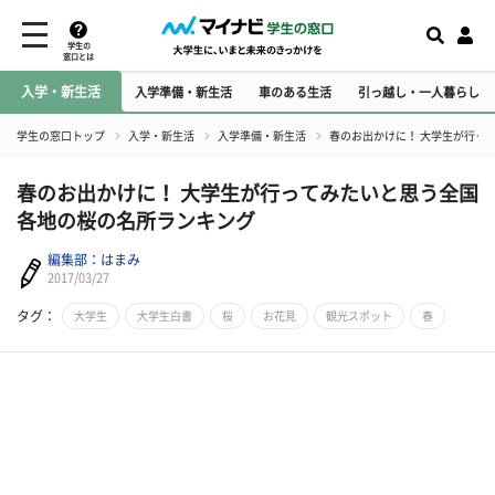
学生の
窓口とは
入学・新生活
入学準備・新生活
車のある生活
引っ越し・一人暮らし
学生の窓口トップ
入学・新生活
入学準備・新生活
春のお出かけに！ 大学生が行っ
春のお出かけに！ 大学生が行ってみたいと思う全国
各地の桜の名所ランキング
編集部：はまみ
2017/03/27
タグ：
大学生
大学生白書
桜
お花見
観光スポット
春