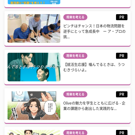
PR
将来を考える
ピンチはチャンス！日本の物流問題を
逆手にとって急成長中 ー ア・プロの
挑...
PR
将来を考える
【就活生応援】噛んでるときは、うつ
むきづらいよ。
PR
将来を考える
Oliveの魅力を学生とともに広げる - 企
業の課題から創出した実践的な...
PR
将来を考える