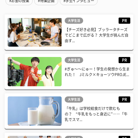
#お金の授業
#特集企画
#学生インタビュー
PR
大学生活
【チーズ好き必見】ブッラータチーズ
でどこまで広がる？ 大学生が挑んだ自
由す...
PR
大学生活
#ぎゅ〜〜にゅー！学生の発想から生ま
れた！ Jミルク×キョーソウPROJE...
PR
大学生活
「牛乳」は学校給食だけで飲むも
の？ “牛乳をもっと身近に”――「牛
乳でスマ...