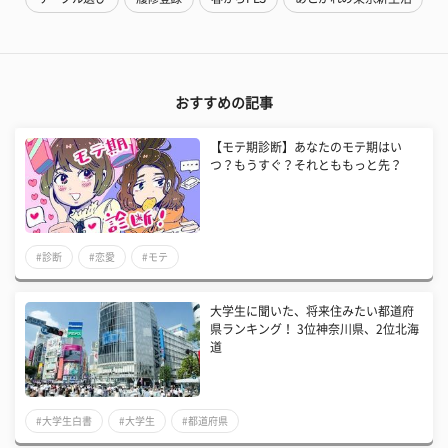
おすすめの記事
【モテ期診断】あなたのモテ期はい
つ？もうすぐ？それとももっと先？
#診断
#恋愛
#モテ
大学生に聞いた、将来住みたい都道府
県ランキング！ 3位神奈川県、2位北海
道
#大学生白書
#大学生
#都道府県