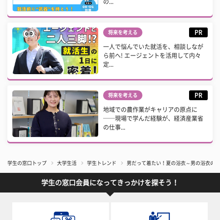
の...
PR
将来を考える
一人で悩んでいた就活を、相談しなが
ら前へ! エージェントを活用して内々
定...
PR
将来を考える
地域での農作業がキャリアの原点に
──現場で学んだ経験が、経済産業省
の仕事...
学生の窓口トップ
大学生活
学生トレンド
男だって着たい！夏の浴衣～男の浴衣の基
学生の窓口会員になってきっかけを探そう！