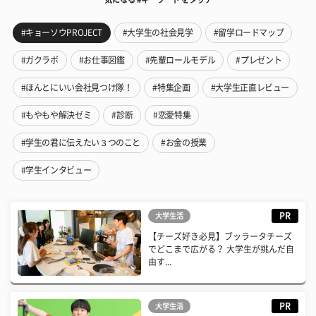
#キョーソウPROJECT
#大学生の社会見学
#留学ロードマップ
#ガクラボ
#お仕事図鑑
#先輩ロールモデル
#プレゼント
#ほんとにいい会社見つけ隊！
#特集企画
#大学生正直レビュー
#もやもや解決ゼミ
#診断
#恋愛特集
#学生の君に伝えたい３つのこと
#お金の授業
#学生インタビュー
PR
大学生活
【チーズ好き必見】ブッラータチーズ
でどこまで広がる？ 大学生が挑んだ自
由す...
PR
大学生活