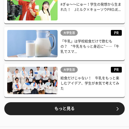
#ぎゅ〜〜にゅー！学生の発想から生ま
れた！ Jミルク×キョーソウPROJE...
PR
大学生活
「牛乳」は学校給食だけで飲むも
の？ “牛乳をもっと身近に”――「牛
乳でスマ...
PR
大学生活
給食だけじゃない！ 牛乳をもっと楽
しむアイデア、学生が本気で考えてみ
た
もっと見る