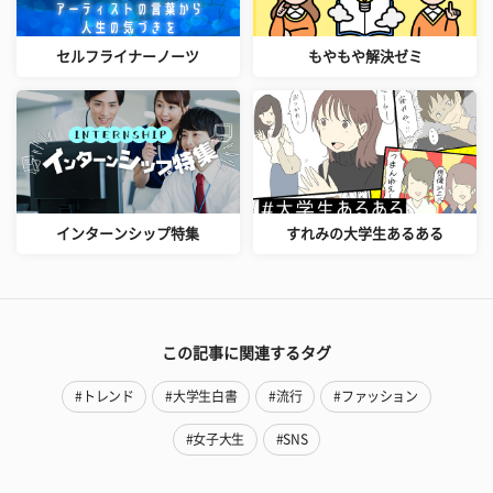
セルフライナーノーツ
もやもや解決ゼミ
インターンシップ特集
すれみの大学生あるある
この記事に関連するタグ
#トレンド
#大学生白書
#流行
#ファッション
#女子大生
#SNS