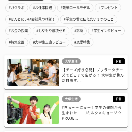
#ガクラボ
#お仕事図鑑
#先輩ロールモデル
#プレゼント
#ほんとにいい会社見つけ隊！
#学生の君に伝えたい３つのこと
#お金の授業
#もやもや解決ゼミ
#診断
#学生インタビュー
#特集企画
#大学生正直レビュー
#恋愛特集
PR
大学生活
【チーズ好き必見】ブッラータチー
ズでどこまで広がる？ 大学生が挑ん
だ自由す...
PR
大学生活
#ぎゅ〜〜にゅー！学生の発想から
生まれた！ Jミルク×キョーソウ
PROJE...