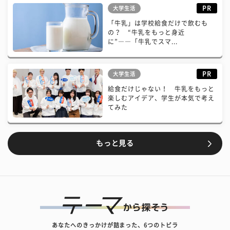
PR
大学生活
「牛乳」は学校給食だけで飲むも
の？ “牛乳をもっと身近
に”――「牛乳でスマ...
PR
大学生活
給食だけじゃない！ 牛乳をもっと
楽しむアイデア、学生が本気で考え
てみた
もっと見る
あなたへのきっかけが詰まった、6つのトビラ