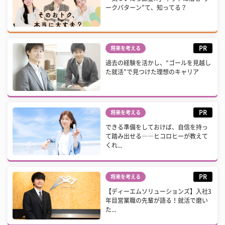
ークパターン”て、知ってる？
PR
将来を考える
過去の経験を活かし、“ゴールを見越し
た就活”で見つけた理想のキャリア
PR
将来を考える
できる準備をしておけば、自信を持っ
て踏み出せる――ヒコロヒーが教えて
くれ...
PR
将来を考える
【ディーエムソリューションズ】入社3
年目営業職の先輩が語る！就活で磨い
た...