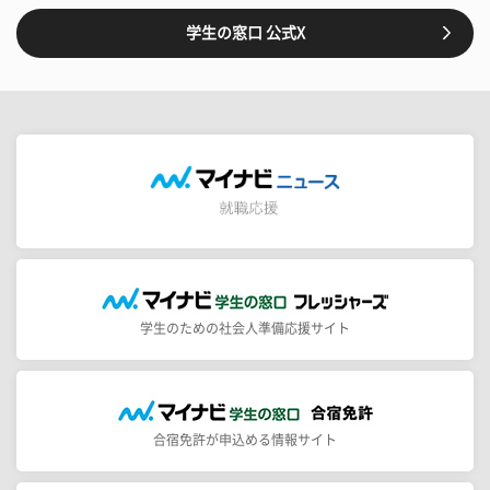
学生の窓口 公式X
学生のための社会人準備応援サイト
合宿免許が申込める情報サイト