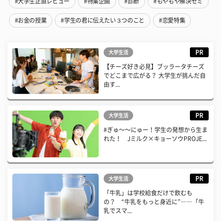
#大学生正直レビュー
#特集企画
#診断
#もやもや解決ゼミ
#お金の授業
#学生の君に伝えたい３つのこと
#恋愛特集
PR
大学生活
【チーズ好き必見】ブッラータチーズ
でどこまで広がる？ 大学生が挑んだ自
由す...
PR
大学生活
#ぎゅ〜〜にゅー！学生の発想から生ま
れた！ Jミルク×キョーソウPROJE...
PR
大学生活
「牛乳」は学校給食だけで飲むも
の？ “牛乳をもっと身近に”――「牛
乳でスマ...