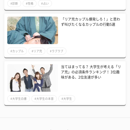
#診断
#性格
#占い
「リア充カップル爆発しろ！」と思わ
ず叫びたくなるカップルの行動5選
#カップル
#リア充
#ラブラブ
当てはまってる？ 大学生が考える「リ
ア充」の必須条件ランキング！ 3位趣
味がある、2位友達が多い
#大学生白書
#大学生の本音
#大学生