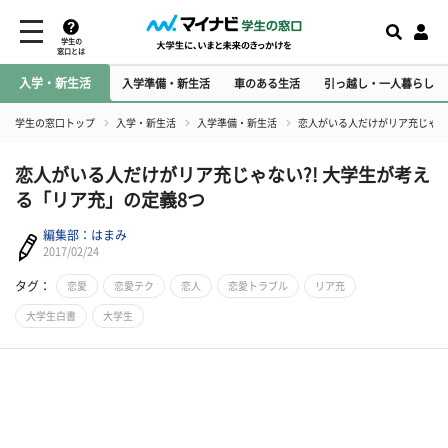
学生の
窓口とは
入学・新生活
入学準備・新生活
車のある生活
引っ越し・一人暮らし
学生の窓口トップ
入学・新生活
入学準備・新生活
恋人がいる人だけがリア充じゃない
恋人がいる人だけがリア充じゃない?! 大学生が考え
る「リア充」の定義8つ
編集部：はまみ
2017/02/24
タグ：
恋愛
恋愛テク
恋人
恋愛トラブル
リア充
大学生白書
大学生