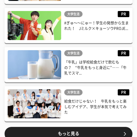
PR
大学生活
#ぎゅ〜〜にゅー！学生の発想から生ま
れた！ Jミルク×キョーソウPROJE...
PR
大学生活
「牛乳」は学校給食だけで飲むも
の？ “牛乳をもっと身近に”――「牛
乳でスマ...
PR
大学生活
給食だけじゃない！ 牛乳をもっと楽
しむアイデア、学生が本気で考えてみ
た
もっと見る