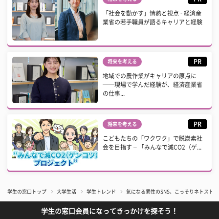
「社会を動かす」情熱と視点 - 経済産
業省の若手職員が語るキャリアと経験
PR
将来を考える
地域での農作業がキャリアの原点に
──現場で学んだ経験が、経済産業省
の仕事...
PR
将来を考える
こどもたちの「ワクワク」で脱炭素社
会を目指す – 「みんなで減CO2（ゲ...
学生の窓口トップ
大学生活
学生トレンド
気になる異性のSNS、こっそりネトストし
学生の窓口会員になってきっかけを探そう！