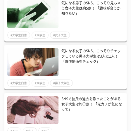
気になる男子のSNS、こっそり見ちゃ
う女子大生は約5割！ 「趣味が合うか
知りたい」
#大学生白書
#大学生
#女子大生
気になる女子のSNS、こっそりチェッ
クしている男子大学生は3人に1人！
「異性関係をチェック」
#大学生白書
#大学生
#男子大学生
SNSで彼氏の過去を漁ったことがある
女子大生は約◯割！ 「元カノが気にな
って」
#モテ
#恋人
#彼氏