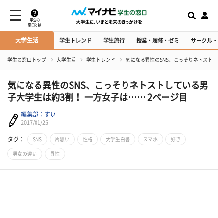
学生の
窓口とは
大学生活
学生トレンド
学生旅行
授業・履修・ゼミ
サークル・
学生の窓口トップ
大学生活
学生トレンド
気になる異性のSNS、こっそりネトストし
気になる異性のSNS、こっそりネトストしている男
子大学生は約3割！ 一方女子は…… 2ページ目
編集部：すい
2017/01/25
タグ：
SNS
片思い
性格
大学生白書
スマホ
好き
男女の違い
異性