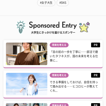
#女子大生
#SNS
大学生にきっかけを届けるスポンサー
PR
将来を考える
「目の前の一歩を丁寧に──部活で磨
いたタフネスが、国の未来を考える仕
事に...
PR
将来を考える
できる準備をしておけば、自信を持っ
て踏み出せる――ヒコロヒーが教えて
くれ...
PR
将来を考える