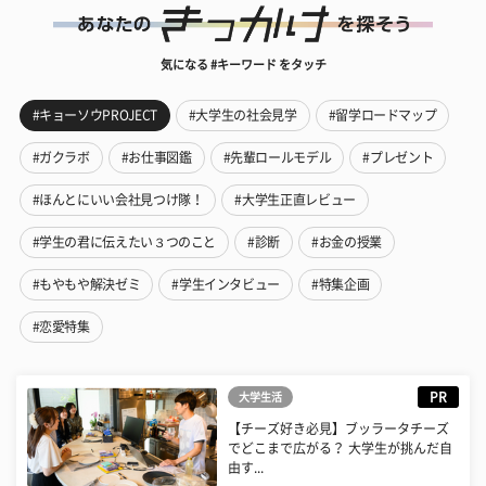
気になる #キーワード をタッチ
#キョーソウPROJECT
#大学生の社会見学
#留学ロードマップ
#ガクラボ
#お仕事図鑑
#先輩ロールモデル
#プレゼント
#ほんとにいい会社見つけ隊！
#大学生正直レビュー
#学生の君に伝えたい３つのこと
#診断
#お金の授業
#もやもや解決ゼミ
#学生インタビュー
#特集企画
#恋愛特集
PR
大学生活
【チーズ好き必見】ブッラータチーズ
でどこまで広がる？ 大学生が挑んだ自
由す...