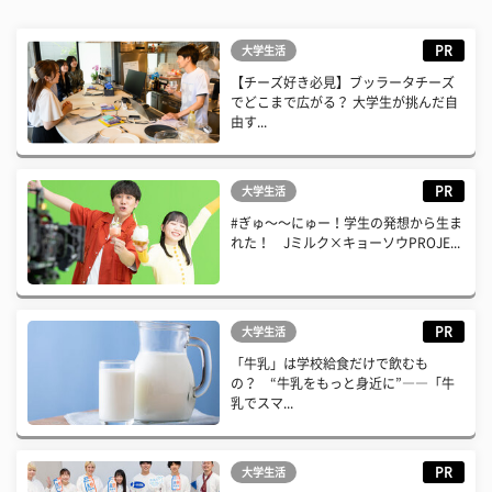
PR
大学生活
【チーズ好き必見】ブッラータチーズ
でどこまで広がる？ 大学生が挑んだ自
由す...
PR
大学生活
#ぎゅ〜〜にゅー！学生の発想から生ま
れた！ Jミルク×キョーソウPROJE...
PR
大学生活
「牛乳」は学校給食だけで飲むも
の？ “牛乳をもっと身近に”――「牛
乳でスマ...
PR
大学生活