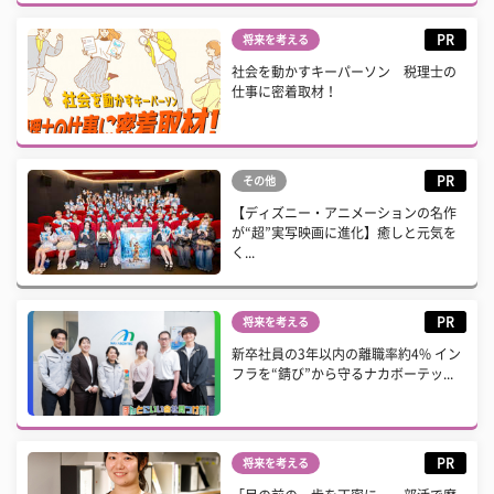
PR
将来を考える
社会を動かすキーパーソン 税理士の
仕事に密着取材！
PR
その他
【ディズニー・アニメーションの名作
が“超”実写映画に進化】癒しと元気を
く...
PR
将来を考える
新卒社員の3年以内の離職率約4% イン
フラを“錆び”から守るナカボーテッ...
PR
将来を考える