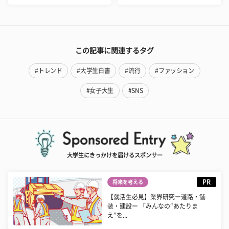
この記事に関連するタグ
#トレンド
#大学生白書
#流行
#ファッション
#女子大生
#SNS
大学生にきっかけを届けるスポンサー
PR
将来を考える
【就活生必見】業界研究ー道路・舗
装・建設ー 「みんなの“あたりま
え”を...