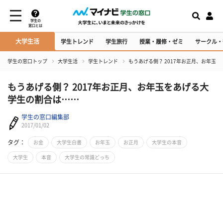
学生の
窓口とは
大学生活
学生トレンド
学生旅行
授業・履修・ゼミ
サークル・
学生の窓口トップ
大学生活
学生トレンド
もうあげる側？ 2017年お正月、お年玉
もうあげる側？ 2017年お正月、お年玉をあげる大
学生の割合は……
学生の窓口編集部
2017/01/02
タグ：
お金
大学生白書
お年玉
お正月
大学生の本音
大学生
本音
大学生の常識どっち