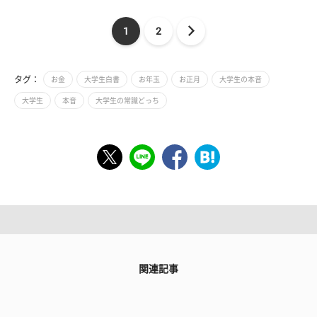
1
2
タグ：
お金
大学生白書
お年玉
お正月
大学生の本音
大学生
本音
大学生の常識どっち
関連記事