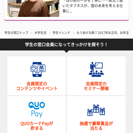
「目の前の一歩を丁寧に──部活で磨
いたタフネスが、国の未来を考える仕
事に...
学生の窓口トップ
大学生活
学生トレンド
もうあげる側？ 2017年お正月、お年玉
学生の窓口会員になってきっかけを探そう！
会員限定の
会員限定の
コンテンツやイベント
セミナー開催
QUOカードPayが
抽選で豪華賞品が
貯まる
当たる