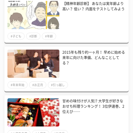
【精神年齢診断】 あなたは実年齢より
高い？ 低い？ 内面をテストしてみよう
#子ども
#診断
#年齢
2015年も残り約一ヶ月！ 早めに始める
来年に向けた準備、どんなことして
る？
#年末年始
#お正月
#引っ越し
甘めの味付けが人気!? 大学生が好きな
おせち料理ランキング！ 3位伊達巻、2
位えび……