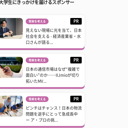
大学生にきっかけを届けるスポンサー
PR
将来を考える
見えない現場に光を当て、日本
社会を支える - 経済産業省・水
口さんが語る...
PR
将来を考える
日本の通信市場はなぜ“複雑で
面白い”のか──IIJmioが切り
拓いたMV...
PR
将来を考える
ピンチはチャンス！日本の物流
問題を逆手にとって急成長中
ー ア・プロの挑...