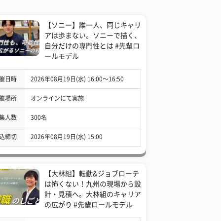
【ソニー】誰一人、同じキャリ
アは歩まない。ソニーで描く、
自分だけの専門性とは #先輩ロ
ールモデル
催日時
2026年08月19日(水) 16:00〜16:50
催場所
オンラインにて実施
集人数
300名
込締切
2026年08月19日(水) 15:00
【大林組】転勤&ジョブローテ
は怖くない！九州の現場から設
計・見積へ。大林組のキャリア
の広がり #先輩ロールモデル