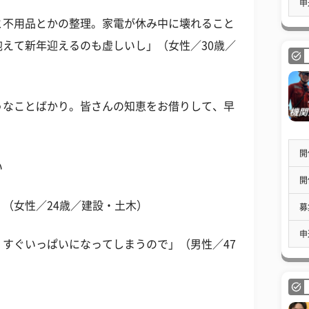
申
と不用品とかの整理。家電が休み中に壊れること
えて新年迎えるのも虚しいし」（女性／30歳／
うなことばかり。皆さんの知恵をお借りして、早
開
い
開
（女性／24歳／建設・土木）
募
申
すぐいっぱいになってしまうので」（男性／47