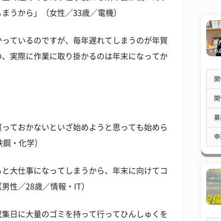
まうから」（女性／33歳／電機）
かっているのですが、毎年遅れてしまうのが年賀
の、実際に作業に取り掛かるのは年末になってか
開
開
募
買っておかないといざ始めようと思っても始めら
申
鉄鋼・化学）
ると大仕事になってしまうから、年末に向けてコ
男性／28歳／情報・IT）
収集日に大量のゴミを持って行ってひんしゅくを