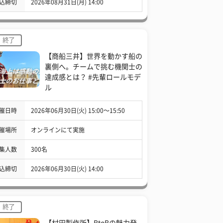
込締切
2026年08月31日(月) 14:00
終了
【商船三井】世界を動かす船の
裏側へ。チームで挑む機関士の
達成感とは？ #先輩ロールモデ
ル
催日時
2026年06月30日(火) 15:00〜15:50
催場所
オンラインにて実施
集人数
300名
込締切
2026年06月30日(火) 14:00
終了
【村田製作所】BtoBの魅力発