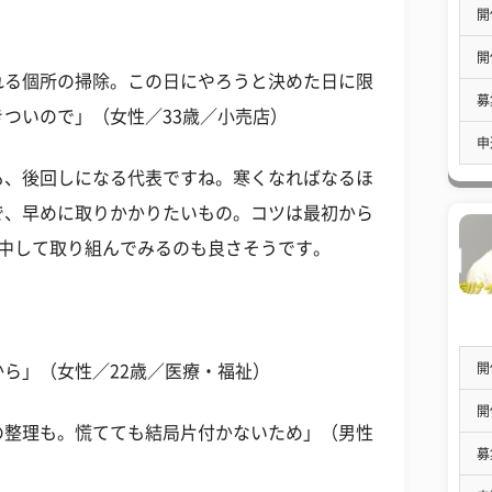
開
）
開
れる個所の掃除。この日にやろうと決めた日に限
募
ついので」（女性／33歳／小売店）
申
も、後回しになる代表ですね。寒くなればなるほ
で、早めに取りかかりたいもの。コツは最初から
集中して取り組んでみるのも良さそうです。
開
ら」（女性／22歳／医療・福祉）
開
の整理も。慌てても結局片付かないため」（男性
募