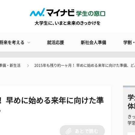
将来を考える
就活応援
新社会人準備
学割
準備・新生活
2015年も残り約一ヶ月！ 早めに始める来年に向けた準備、
学
月！ 早めに始める来年に向けた準
体
？
き
学
あとで読む