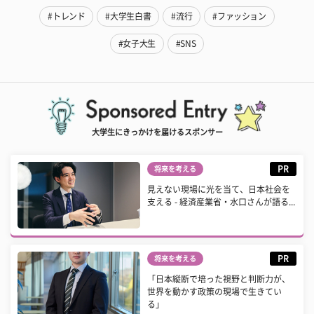
#トレンド
#大学生白書
#流行
#ファッション
#女子大生
#SNS
大学生にきっかけを届けるスポンサー
PR
将来を考える
見えない現場に光を当て、日本社会を
支える - 経済産業省・水口さんが語る...
PR
将来を考える
「日本縦断で培った視野と判断力が、
世界を動かす政策の現場で生きてい
る」