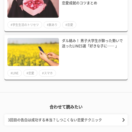
恋愛成就のコツまとめ
#学生生活のトリセツ
#脈あり
#恋愛
ダル絡み！ 男子大学生が酔った勢いで
送ったLINE5選「好きな子に…… 」
#LINE
#恋愛
#スマホ
合わせて読みたい
3回目の告白は成功する本当？しつこくない恋愛テクニック