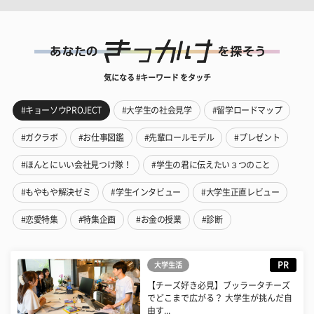
気になる #キーワード をタッチ
#キョーソウPROJECT
#大学生の社会見学
#留学ロードマップ
#ガクラボ
#お仕事図鑑
#先輩ロールモデル
#プレゼント
#ほんとにいい会社見つけ隊！
#学生の君に伝えたい３つのこと
#もやもや解決ゼミ
#学生インタビュー
#大学生正直レビュー
#恋愛特集
#特集企画
#お金の授業
#診断
PR
大学生活
【チーズ好き必見】ブッラータチーズ
でどこまで広がる？ 大学生が挑んだ自
由す...