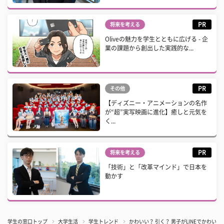
PR
将来を考える
Oliveの魅力を学生とともに広げる - 企
業の課題から創出した実践的な...
PR
その他
【ディズニー・アニメーションの名作
が“超”実写映画に進化】癒しと元気を
く...
PR
将来を考える
「技術」と「改革マインド」で日本を
動かす
学生の窓口トップ
大学生活
学生トレンド
かわいい？ 引く？ 男子がLINEでかわ