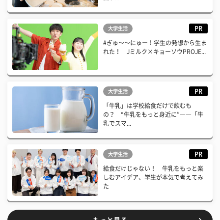
PR
大学生活
#ぎゅ〜〜にゅー！学生の発想から生ま
れた！ Jミルク×キョーソウPROJE...
PR
大学生活
「牛乳」は学校給食だけで飲むも
の？ “牛乳をもっと身近に”――「牛
乳でスマ...
PR
大学生活
給食だけじゃない！ 牛乳をもっと楽
しむアイデア、学生が本気で考えてみ
た