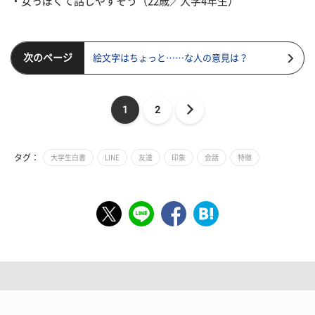
・女っぽくて話しやすそう（22歳／大学4年生）
次のページ
絵文字はちょっと……な人の意見は？
1
2
タグ：
大学生白書
LINE
友達
印象
会話
特徴