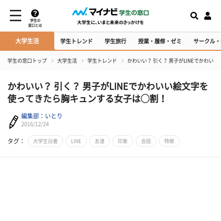
学生の
窓口とは
大学生活
学生トレンド
学生旅行
授業・履修・ゼミ
サークル・
学生の窓口トップ
大学生活
学生トレンド
かわいい？ 引く？ 男子がLINEでかわ
かわいい？ 引く？ 男子がLINEでかわいい絵文字を
使ってきたら胸キュンする女子は◯割！
編集部：いとり
2016/12/24
タグ：
大学生白書
LINE
友達
印象
会話
特徴