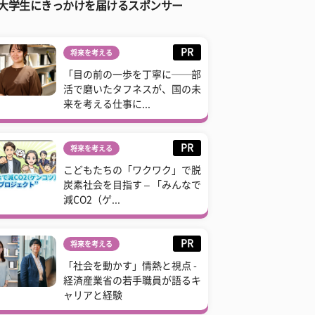
大学生にきっかけを届けるスポンサー
PR
将来を考える
「目の前の一歩を丁寧に──部
活で磨いたタフネスが、国の未
来を考える仕事に...
PR
将来を考える
こどもたちの「ワクワク」で脱
炭素社会を目指す – 「みんなで
減CO2（ゲ...
PR
将来を考える
「社会を動かす」情熱と視点 -
経済産業省の若手職員が語るキ
ャリアと経験