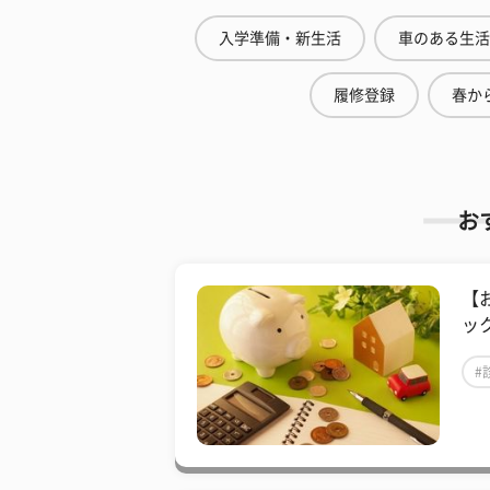
入学準備・新生活
車のある生活
履修登録
春から
お
【
ッ
#