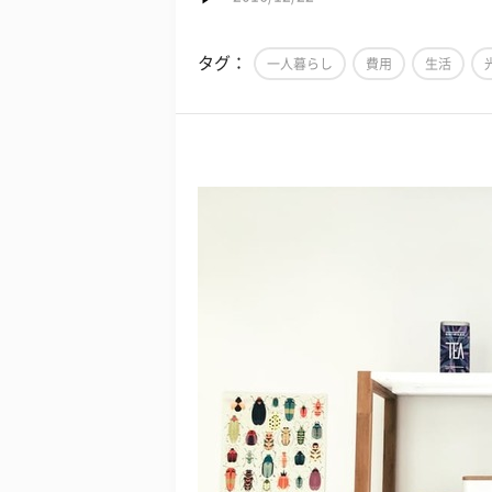
タグ：
一人暮らし
費用
生活