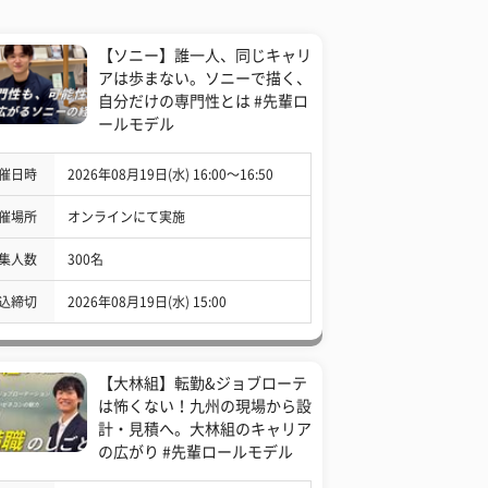
【ソニー】誰一人、同じキャリ
アは歩まない。ソニーで描く、
自分だけの専門性とは #先輩ロ
ールモデル
催日時
2026年08月19日(水) 16:00〜16:50
催場所
オンラインにて実施
集人数
300名
込締切
2026年08月19日(水) 15:00
【大林組】転勤&ジョブローテ
は怖くない！九州の現場から設
計・見積へ。大林組のキャリア
の広がり #先輩ロールモデル