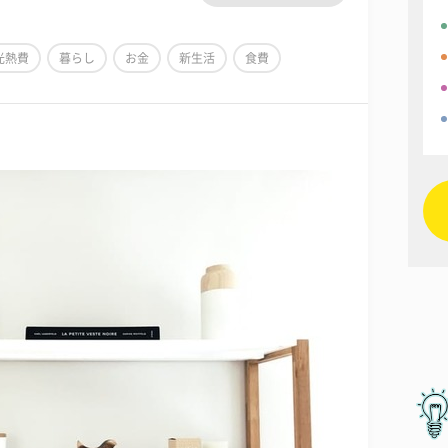
光熱費
暮らし
お金
新生活
食費