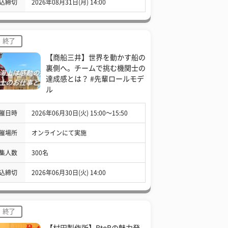
込締切
2026年08月31日(月) 14:00
終了
【商船三井】世界を動かす船の
裏側へ。チームで挑む機関士の
達成感とは？ #先輩ロールモデ
ル
催日時
2026年06月30日(火) 15:00〜15:50
催場所
オンラインにて実施
集人数
300名
込締切
2026年06月30日(火) 14:00
終了
【村田製作所】BtoBの魅力発