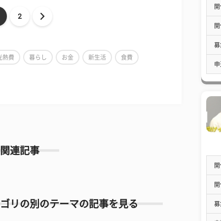
開
2
開
募
光熱費
暮らし
お金
新生活
食費
申
関連記事
開
開
ゴリの別のテーマの記事を見る
募