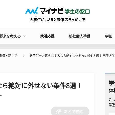
将来を考える
就活応援
新社会人準備
学割
準備・新生活
男子が一人暮らしするなら絶対に外せない条件8選！ 男子大
学
なら絶対に外せない条件8選！
体
…
き
学
あとで読む