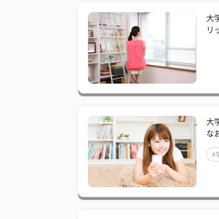
大
リ
大
な
#