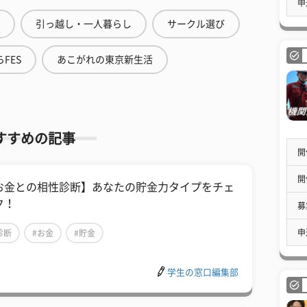
申
引っ越し・一人暮らし
サークル選び
FES
あこがれの東京新生活
すすめの記事
開
開
お金との相性診断】あなたの貯金力タイプをチェ
ク！
募
申
診断
#お金
#貯金
学生の窓口編集部