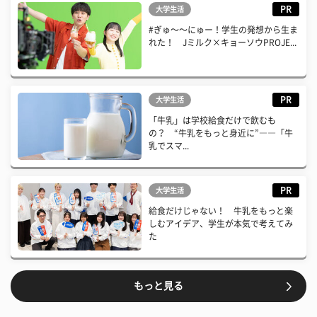
PR
大学生活
#ぎゅ〜〜にゅー！学生の発想から生ま
れた！ Jミルク×キョーソウPROJE...
PR
大学生活
「牛乳」は学校給食だけで飲むも
の？ “牛乳をもっと身近に”――「牛
乳でスマ...
PR
大学生活
給食だけじゃない！ 牛乳をもっと楽
しむアイデア、学生が本気で考えてみ
た
もっと見る