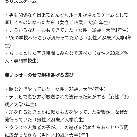
うリズムゲーム
・男女関係なく出来てどんどんルールが増えてゲームとして
楽しきものになったから（女性／18歳／大学1年生）
・いろいろなルールもできていた（女性／18歳／大学1年生）
・V6の学校へ行こうが流行ってたから（女性／24歳／大学4年
生）
・ちょっとした空き時間にみんなで遊べた（女性／20歳／短
大・専門学校生）
●いっせーのせで親指あげる遊び
・暇なときやっていた（女性／23歳／大学4年生）
・テレビで遊び方が放送されて流行った気がする（女性／20
歳／大学2年生）
・班を作るときとかに似たものをやっていた影響か、なぜか
流行っていた（男性／24歳／大学院生）
・クラスで人気者の子が、この遊びを始めたらあっという間
に広がったから（男性／19歳／大学1年生）