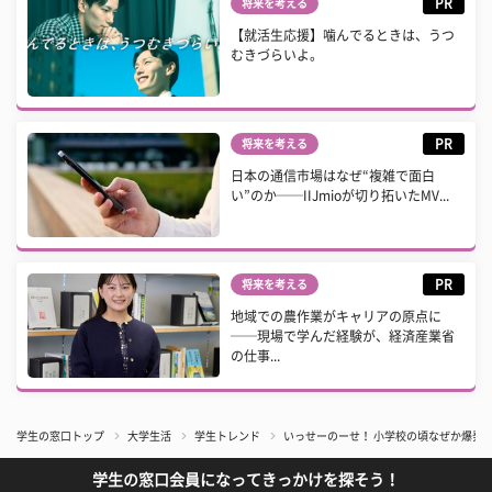
PR
将来を考える
【就活生応援】噛んでるときは、うつ
むきづらいよ。
PR
将来を考える
日本の通信市場はなぜ“複雑で面白
い”のか──IIJmioが切り拓いたMV...
PR
将来を考える
地域での農作業がキャリアの原点に
──現場で学んだ経験が、経済産業省
の仕事...
学生の窓口トップ
大学生活
学生トレンド
いっせーのーせ！ 小学校の頃なぜか爆発
学生の窓口会員になってきっかけを探そう！