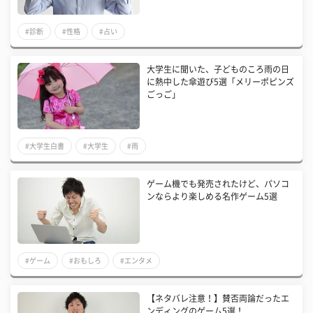
#診断
#性格
#占い
大学生に聞いた、子どものころ雨の日
に熱中した傘遊び5選「メリーポピンズ
ごっご」
#大学生白書
#大学生
#雨
ゲーム機でも発売されたけど、パソコ
ンならより楽しめる名作ゲーム5選
#ゲーム
#おもしろ
#エンタメ
【ネタバレ注意！】賛否両論だったエ
ンディングのゲーム5選！