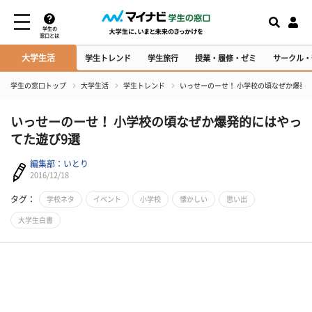
学生の
窓口とは
大学生活
学生トレンド
学生旅行
授業・履修・ゼミ
サークル・
学生の窓口トップ
大学生活
学生トレンド
いっせーのーせ！ 小学校の頃なぜか爆発
いっせーのーせ！ 小学校の頃なぜか爆発的にはやっ
てた遊び9選
編集部：いとり
2016/12/18
タグ：
学校ネタ
イベント
小学校
懐かしい
思い出
大学生白書