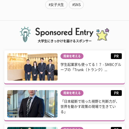
#女子大生
#SNS
大学生にきっかけを届けるスポンサー
PR
将来を考える
学生起業家も使ってる！？ - SMBCグル
ープの「Trunk（トランク）...
PR
将来を考える
「日本縦断で培った視野と判断力が、
世界を動かす政策の現場で生きてい
る」