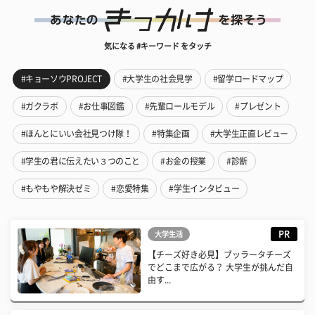
気になる #キーワード をタッチ
#キョーソウPROJECT
#大学生の社会見学
#留学ロードマップ
#ガクラボ
#お仕事図鑑
#先輩ロールモデル
#プレゼント
#ほんとにいい会社見つけ隊！
#特集企画
#大学生正直レビュー
#学生の君に伝えたい３つのこと
#お金の授業
#診断
#もやもや解決ゼミ
#恋愛特集
#学生インタビュー
PR
大学生活
【チーズ好き必見】ブッラータチーズ
でどこまで広がる？ 大学生が挑んだ自
由す...