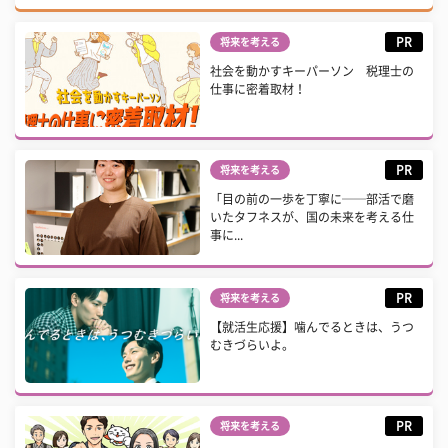
PR
将来を考える
社会を動かすキーパーソン 税理士の
仕事に密着取材！
PR
将来を考える
「目の前の一歩を丁寧に──部活で磨
いたタフネスが、国の未来を考える仕
事に...
PR
将来を考える
【就活生応援】噛んでるときは、うつ
むきづらいよ。
PR
将来を考える