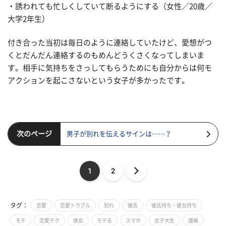
・誘われても忙しくしていて断るようにする（女性／20歳／
大学2年生）
付き合った当初は毎日のように連絡していたけど、愛想がつ
くとだんだん連絡するのもめんどうくさくなってしまいま
す。相手に気持ちをさっしてもらうためにも自分からは何モ
アクションを起こさないという女子が多かったです。
次のページ
男子が別れを伝えるサインは……？
1
2
タグ：
恋愛
恋愛トラブル
別れ
彼氏
彼氏持ち・彼女持ち
モテ
恋愛テク
彼女
モテる
スマホ
女子大生
連絡