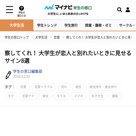
学生の
窓口とは
大学生活
学生トレンド
学生旅行
授業・履修・ゼミ
サークル・
学生の窓口トップ
大学生活
恋愛
察してくれ！ 大学生が恋人と別れたいときに見せ
察してくれ！ 大学生が恋人と別れたいときに見せる
サイン8選
学生の窓口編集部
2016/12/10
タグ：
恋愛
恋愛トラブル
別れ
彼氏
彼氏持ち・彼女持ち
モテ
恋愛テク
彼女
モテる
スマホ
女子大生
連絡