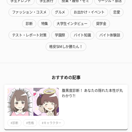
学生トレンド
学生旅行
授業・履修・ゼミ
サークル・部活
ファッション・コスメ
グルメ
お出かけ・イベント
恋愛
診断
特集
大学生インタビュー
奨学金
テスト・レポート対策
学園祭
バイト知識
バイト体験談
格安SIMしか勝たん！
おすすめの記事
腹黒度診断！ あなたの隠れた本性が丸
わかり?!
#診断
#性格
#キャラクター