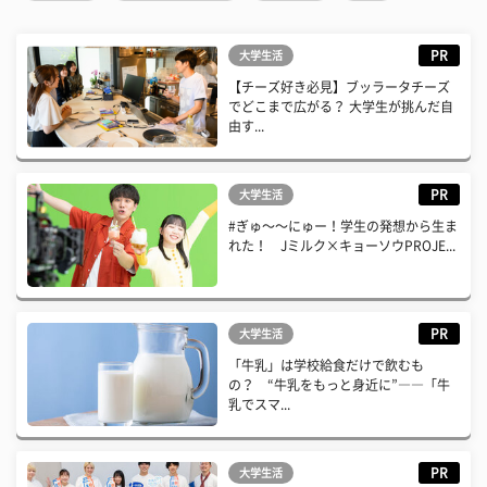
PR
大学生活
【チーズ好き必見】ブッラータチーズ
でどこまで広がる？ 大学生が挑んだ自
由す...
PR
大学生活
#ぎゅ〜〜にゅー！学生の発想から生ま
れた！ Jミルク×キョーソウPROJE...
PR
大学生活
「牛乳」は学校給食だけで飲むも
の？ “牛乳をもっと身近に”――「牛
乳でスマ...
PR
大学生活