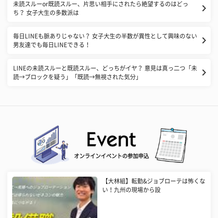
未読スルーor既読スルー、片思い相手にされたら絶望するのはどっ
ち？ 女子大生の多数派は
毎日LINEも脈ありじゃない？ 女子大生の半数が異性として興味のない
男友達でも毎日LINEできる！
LINEの未読スルーと既読スルー、どっちがイヤ？ 意見は真っ二つ「未
読→ブロックを疑う」「既読→無視された気分」
オンラインイベントの参加申込
【大林組】転勤&ジョブローテは怖くな
い！九州の現場から設