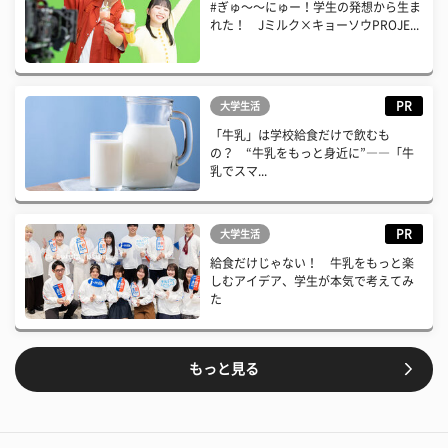
#ぎゅ〜〜にゅー！学生の発想から生ま
れた！ Jミルク×キョーソウPROJE...
PR
大学生活
「牛乳」は学校給食だけで飲むも
の？ “牛乳をもっと身近に”――「牛
乳でスマ...
PR
大学生活
給食だけじゃない！ 牛乳をもっと楽
しむアイデア、学生が本気で考えてみ
た
もっと見る