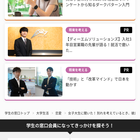
ンケートから知るダークパターン入門
PR
将来を考える
【ディーエムソリューションズ】入社3
年目営業職の先輩が語る！就活で磨い
た...
PR
将来を考える
「技術」と「改革マインド」で日本を
動かす
学生の窓口トップ
大学生活
恋愛
女子大生に聞いた！ 別れを考えているとき、彼氏
学生の窓口会員になってきっかけを探そう！