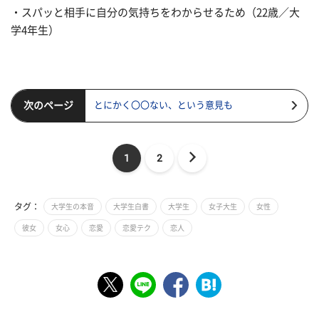
・スパッと相手に自分の気持ちをわからせるため（22歳／大
学4年生）
次のページ
とにかく〇〇ない、という意見も
1
2
タグ：
大学生の本音
大学生白書
大学生
女子大生
女性
彼女
女心
恋愛
恋愛テク
恋人