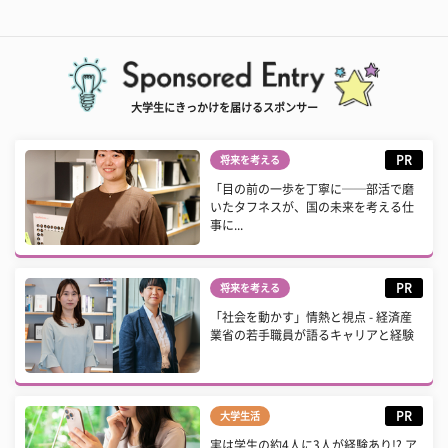
大学生にきっかけを届けるスポンサー
PR
将来を考える
「目の前の一歩を丁寧に──部活で磨
いたタフネスが、国の未来を考える仕
事に...
PR
将来を考える
「社会を動かす」情熱と視点 - 経済産
業省の若手職員が語るキャリアと経験
PR
大学生活
実は学生の約4人に3人が経験あり!? ア