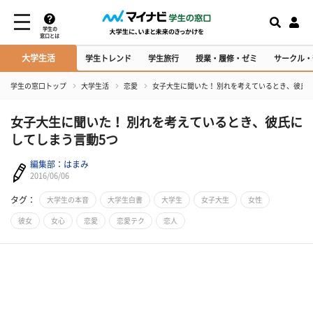
学生の
窓口とは
大学生活
学生トレンド
学生旅行
授業・履修・ゼミ
サークル・
学生の窓口トップ
大学生活
恋愛
女子大生に聞いた！ 別れを考えているとき、彼氏
女子大生に聞いた！ 別れを考えているとき、彼氏に
してしまう言動5つ
編集部：はまみ
2016/06/06
タグ：
大学生の本音
大学生白書
大学生
女子大生
女性
彼女
女心
恋愛
恋愛テク
恋人