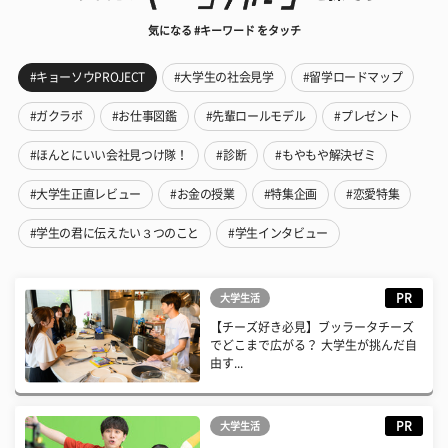
気になる #キーワード をタッチ
#キョーソウPROJECT
#大学生の社会見学
#留学ロードマップ
#ガクラボ
#お仕事図鑑
#先輩ロールモデル
#プレゼント
#ほんとにいい会社見つけ隊！
#診断
#もやもや解決ゼミ
#大学生正直レビュー
#お金の授業
#特集企画
#恋愛特集
#学生の君に伝えたい３つのこと
#学生インタビュー
PR
大学生活
【チーズ好き必見】ブッラータチーズ
でどこまで広がる？ 大学生が挑んだ自
由す...
PR
大学生活