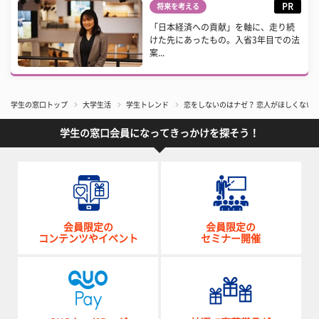
PR
将来を考える
「日本経済への貢献」を軸に、走り続
けた先にあったもの。入省3年目での法
案...
学生の窓口トップ
大学生活
学生トレンド
恋をしないのはナゼ？ 恋人がほしくない
学生の窓口会員になってきっかけを探そう！
会員限定の
会員限定の
コンテンツやイベント
セミナー開催