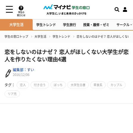
学生の
窓口とは
大学生活
学生トレンド
学生旅行
授業・履修・ゼミ
サークル・
学生の窓口トップ
大学生活
学生トレンド
恋をしないのはナゼ？ 恋人がほしくない
恋をしないのはナゼ？ 恋人がほしくない大学生が恋
人を作りたくない理由4選
編集部：すい
2016/12/06
タグ：
恋人
付き合う
ぼっち
大学生白書
草食系
カップル
リア充