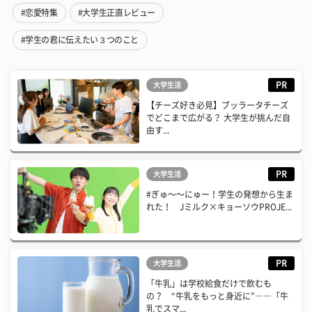
#恋愛特集
#大学生正直レビュー
#学生の君に伝えたい３つのこと
PR
大学生活
【チーズ好き必見】ブッラータチーズ
でどこまで広がる？ 大学生が挑んだ自
由す...
PR
大学生活
#ぎゅ〜〜にゅー！学生の発想から生ま
れた！ Jミルク×キョーソウPROJE...
PR
大学生活
「牛乳」は学校給食だけで飲むも
の？ “牛乳をもっと身近に”――「牛
乳でスマ...