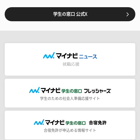
学生の窓口 公式X
学生のための社会人準備応援サイト
合宿免許が申込める情報サイト