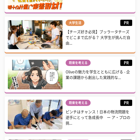
PR
大学生活
【チーズ好き必見】ブッラータチーズ
でどこまで広がる？ 大学生が挑んだ自
由...
PR
将来を考える
Oliveの魅力を学生とともに広げる - 企
業の課題から創出した実践的な...
PR
将来を考える
ピンチはチャンス！日本の物流問題を
逆手にとって急成長中 ー ア・プロの
挑...