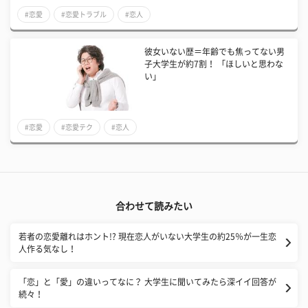
#恋愛
#恋愛トラブル
#恋人
彼女いない歴＝年齢でも焦ってない男
子大学生が約7割！ 「ほしいと思わな
い」
#恋愛
#恋愛テク
#恋人
合わせて読みたい
若者の恋愛離れはホント!? 現在恋人がいない大学生の約25％が一生恋
人作る気なし！
​「恋」と「愛」の違いってなに？ 大学生に聞いてみたら深イイ回答が
続々！