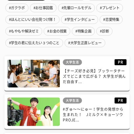
#ガクラボ
#お仕事図鑑
#先輩ロールモデル
#プレゼント
#ほんとにいい会社見つけ隊！
#学生インタビュー
#恋愛特集
#もやもや解決ゼミ
#お金の授業
#特集企画
#診断
#学生の君に伝えたい３つのこと
#大学生正直レビュー
PR
大学生活
【チーズ好き必見】ブッラータチー
ズでどこまで広がる？ 大学生が挑ん
だ自由す...
PR
大学生活
#ぎゅ〜〜にゅー！学生の発想から
生まれた！ Jミルク×キョーソウ
PROJE...