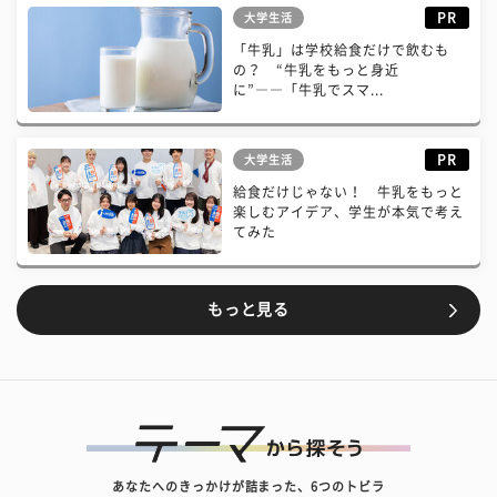
PR
大学生活
「牛乳」は学校給食だけで飲むも
の？ “牛乳をもっと身近
に”――「牛乳でスマ...
PR
大学生活
給食だけじゃない！ 牛乳をもっと
楽しむアイデア、学生が本気で考え
てみた
もっと見る
あなたへのきっかけが詰まった、6つのトビラ