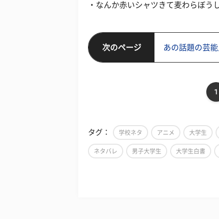
・なんか赤いシャツきて麦わらぼうし
次のページ
あの話題の芸能
1
タグ：
学校ネタ
アニメ
大学生
ネタバレ
男子大学生
大学生白書