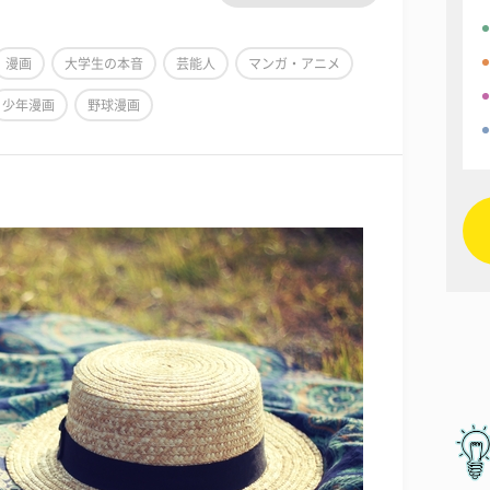
漫画
大学生の本音
芸能人
マンガ・アニメ
少年漫画
野球漫画