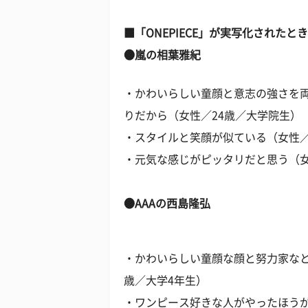
■「ONEPIECE」が実写化された
●嵐の相葉雅紀
・かわいらしい童顔と意志の強さを
りだから（女性／24歳／大学院生）
・スタイルと笑顔が似ている（女性／
・元気な感じがピッタリだと思う（女
●AAAの西島隆弘
・かわいらしい童顔な顔と努力家なと
歳／大学4年生）
・ワンピース好きな人がやったほうが