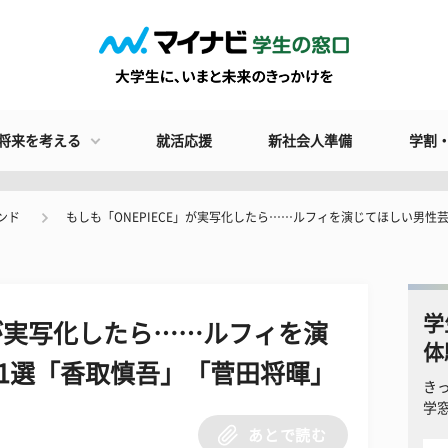
将来を考える
就活応援
新社会人準備
学割
ンド
もしも「ONEPIECE」が実写化したら……ルフィを演じてほしい男性
学
」が実写化したら……ルフィを演
体
1選「香取慎吾」「菅田将暉」
き
学
あとで読む