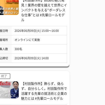
【村田製作所】BtoBの魅力発
見！業界の壁を越えて世界にイ
ンパクトを与える“ボーダレス
な仕事”とは #先輩ロールモデ
ル
催日時
2026年06月09日(火) 15:00〜16:00
催場所
オンラインにて実施
集人数
300名
込締切
2026年06月09日(火) 14:00
終了
【村田製作所】飾らず、偽ら
ず、自分らしく。村田製作所で
活躍する先輩の就活術と企業の
魅力とは #先輩ロールモデル