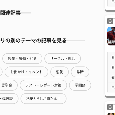
申
関連記事
リの別のテーマの記事を見る
開
授業・履修・ゼミ
サークル・部活
開
お出かけ・イベント
恋愛
診断
募
奨学金
テスト・レポート対策
学園祭
申
ト体験談
格安SIMしか勝たん！