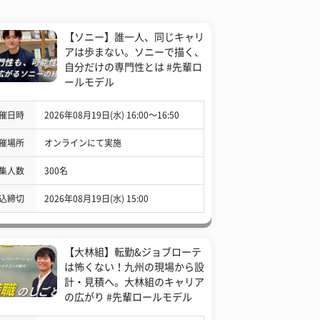
【ソニー】誰一人、同じキャリ
アは歩まない。ソニーで描く、
自分だけの専門性とは #先輩ロ
ールモデル
催日時
2026年08月19日(水) 16:00〜16:50
催場所
オンラインにて実施
集人数
300名
込締切
2026年08月19日(水) 15:00
【大林組】転勤&ジョブローテ
は怖くない！九州の現場から設
計・見積へ。大林組のキャリア
の広がり #先輩ロールモデル