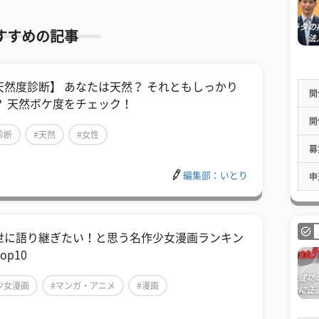
すすめの記事
天然度診断】 あなたは天然？ それともしっかり
開
？ 天然ボケ度をチェック！
開
診断
#天然
#女性
募
編集部：いとり
申
世に語り継ぎたい！と思う名作少女漫画ランキン
op10
少女漫画
#マンガ・アニメ
#漫画