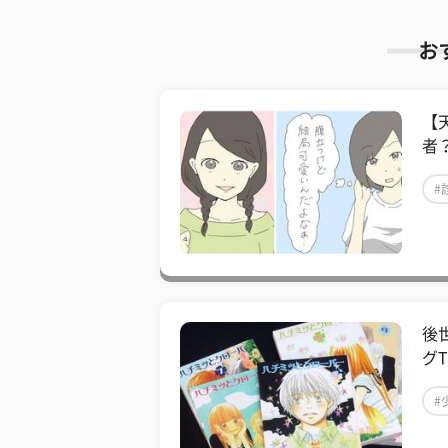
お
【
者
#
後
グT
#