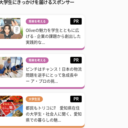
大学生にきっかけを届けるスポンサー
PR
将来を考える
Oliveの魅力を学生とともに広
げる - 企業の課題から創出した
実践的な...
PR
将来を考える
ピンチはチャンス！日本の物流
問題を逆手にとって急成長中
ー ア・プロの挑...
PR
大学生活
都民もトリコに⁉ 愛知県在住
の大学生・社会人に聞く、愛知
県での暮らしの魅...