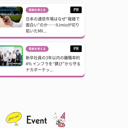
PR
将来を考える
日本の通信市場はなぜ“複雑で
面白い”のか──IIJmioが切り
拓いたMV...
PR
将来を考える
新卒社員の3年以内の離職率約
4% インフラを“錆び”から守る
ナカボーテッ...