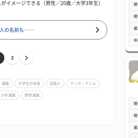
がイメージできる（男性／20歳／大学3年生）
開
開
募
人の名前も……
申
2
漫画
大学生の本音
芸能人
マンガ・アニメ
少年漫画
野球漫画
開
開
募