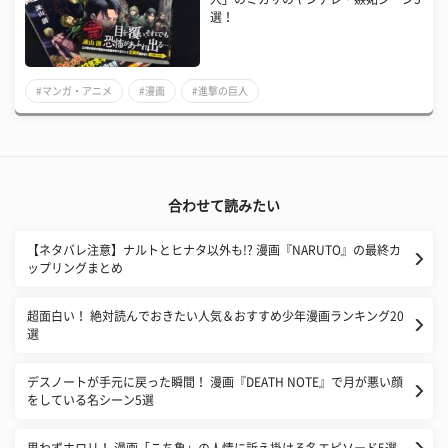
選！
#マンガ・アニメ
#漫画
#進撃の巨人
合わせて読みたい
【ネタバレ注意】ナルトとヒナタ以外も!? 漫画『NARUTO』の最終カ
ップリングまとめ
超面白い！ 絶対読んでおきたい人気＆おすすめ少年漫画ランキング20
選
デスノートが手元に戻った瞬間！ 漫画『DEATH NOTE』で月が悪い顔
をしている名シーン5選
思わずホロリ！ 漫画「こち亀」の人情に訴え掛ける名エピソード5選