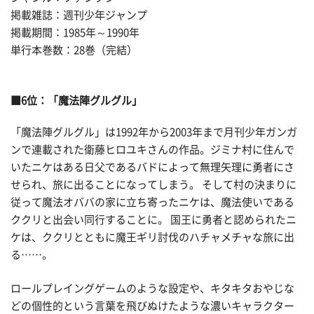
掲載雑誌：週刊少年ジャンプ
掲載期間：1985年～1990年
単行本巻数：28巻（完結）
■6位：「魔法陣グルグル」
「魔法陣グルグル」は1992年から2003年まで月刊少年ガンガ
ンで連載された衛藤ヒロユキさんの作品。ジミナ村に住んで
いたニケはある日父であるバドによって無理矢理に勇者にさ
せられ、旅に出ることになってしまう。 そして村の決まりに
従って魔法オババの家に立ち寄ったニケは、魔法使いである
ククリと出会い同行することに。 国王に勇者と認められたニ
ケは、ククリとともに魔王ギリ討伐のハチャメチャな旅に出
る……。
ロールプレイングゲームのような設定や、キタキタおやじな
どの個性的という言葉を飛びぬけたような濃いキャラクター