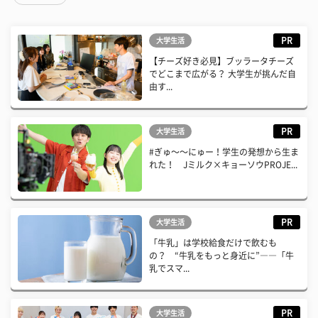
PR
大学生活
【チーズ好き必見】ブッラータチーズ
でどこまで広がる？ 大学生が挑んだ自
由す...
PR
大学生活
#ぎゅ〜〜にゅー！学生の発想から生ま
れた！ Jミルク×キョーソウPROJE...
PR
大学生活
「牛乳」は学校給食だけで飲むも
の？ “牛乳をもっと身近に”――「牛
乳でスマ...
PR
大学生活