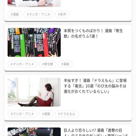
#漫画
#マンガ・アニメ
#名作
本質をつくものばかり！ 漫画『寄生
獣』の名ぜりふ7選！
#マンガ・アニメ
#寄生獣
#漫画
辛辣すぎ！ 漫画『ドラえもん』に登場
する「毒舌」20選「のび太の脳みそは
進化がおくれているらしい」
#マンガ・アニメ
#漫画
#ドラえもん
巨人より恐ろしい!? 漫画「進撃の巨
人」のミカサのヤンデレ・嫉妬シーン5