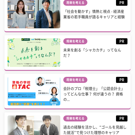
PR
将来を考える
「社会を動かす」情熱と視点 - 経済産
業省の若手職員が語るキャリアと経験
PR
将来を考える
未来を創る「シャカカチ」ってなん
だ？
PR
将来を考える
会計のプロ「税理士」「公認会計士」
ってどんな仕事？ 何が違うの？ 資格
の...
PR
将来を考える
過去の経験を活かし、“ゴールを見越し
た就活”で見つけた理想のキャリア