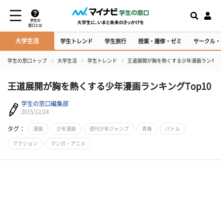
学生の
窓口とは
大学生活
学生トレンド
学生旅行
授業・履修・ゼミ
サークル・
学生の窓口トップ
大学生活
学生トレンド
王道展開が胸を熱くする少年漫画ランキング
王道展開が胸を熱くする少年漫画ランキングTop10
学生の窓口編集部
2015/12/24
タグ：
漫画
少年漫画
週刊少年ジャンプ
青春
バトル
アクション
マンガ・アニメ