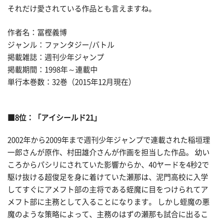
それだけ愛されている作品とも言えますね。
作者名：冨樫義博
ジャンル：ファンタジー/バトル
掲載雑誌：週刊少年ジャンプ
掲載期間：1998年～連載中
単行本巻数：32巻（2015年12月現在）
■8位：「アイシールド21」
2002年から2009年まで週刊少年ジャンプで連載された稲垣理
一郎さんが原作、村田雄介さんが作画を担当した作品。 幼い
ころからパシリにされていた影響からか、40ヤードを4秒2で
駆け抜ける超俊足を身に着けていた瀬那は、泥門高校に入学
してすぐにアメフト部の主将である蛭魔に目をつけられてア
メフト部に主務として入ることになります。 しかし蛭魔の悪
魔のような策略によって、主務のはずの瀬那も試合に出るこ