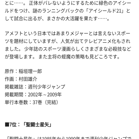
とに……。 正体がバレないようにするために緑色のアイシー
ルドをつけ、謎のランニングバックの「アイシールド21」と
して試合に出るが、まさかの大活躍を果たす……。
アメフトという日本ではあまりメジャーとは言えないスポー
ツを題材にしていますが、人気が出てテレビアニメ化もされ
ました。 少年誌のスポーツ漫画らしくさまざまな必殺技など
が登場します。 また主将の蛭魔の策略も見どころです。
原作：稲垣理一郎
作画：村田雄介
掲載雑誌：週刊少年ジャンプ
掲載期間：2002年～2009年
単行本巻数：37巻（完結）
■7位：「聖闘士星矢」
「聖闘士星矢」は1985年から1990年まで週刊少年ジャンプで