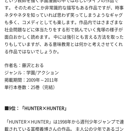
という教師を描く学園漫画の中では珍しいタイプの作品で
す。 そのためどこか非常識的な描写もある作品ですが、時事
ネタやネタを知っていれば思わず笑ってしまうようなギャグ
も多く、コメディとしても楽します。作品内ではさまざまな
社会問題などに体当たりをする形で挑んでいく鬼塚の様子が
面白おかしく読めます。 中には強引とも言える方法を取った
りもしていますが、ある意味教育とは何かと考えさせてくれ
る作品ではないでしょうか。
作者名：藤沢とおる
ジャンル：学園/アクション
掲載期間：2009年～2011年
単行本巻数：25巻（完結）
■9位：「HUNTER×HUNTER」
「HUNTER×HUNTER」は1998年から週刊少年ジャンプで連
載されている冨樫義博さんの作品。 主人公の少年であるゴン