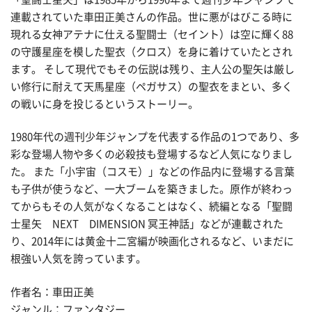
連載されていた車田正美さんの作品。世に悪がはびこる時に
現れる女神アテナに仕える聖闘士（セイント）は空に輝く88
の守護星座を模した聖衣（クロス）を身に着けていたとされ
ます。 そして現代でもその伝説は残り、主人公の聖矢は厳し
い修行に耐えて天馬星座（ペガサス）の聖衣をまとい、多く
の戦いに身を投じるというストーリー。
1980年代の週刊少年ジャンプを代表する作品の1つであり、多
彩な登場人物や多くの必殺技も登場するなど人気になりまし
た。 また「小宇宙（コスモ）」などの作品内に登場する言葉
も子供が使うなど、一大ブームを築きました。原作が終わっ
てからもその人気がなくなることはなく、続編となる「聖闘
士星矢 NEXT DIMENSION 冥王神話」などが連載された
り、2014年には黄金十二宮編が映画化されるなど、いまだに
根強い人気を誇っています。
作者名：車田正美
ジャンル：ファンタジー