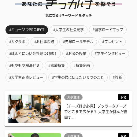
気になる #キーワード をタッチ
#キョーソウPROJECT
#大学生の社会見学
#留学ロードマップ
#ガクラボ
#お仕事図鑑
#先輩ロールモデル
#プレゼント
#ほんとにいい会社見つけ隊！
#お金の授業
#学生インタビュー
#もやもや解決ゼミ
#恋愛特集
#特集企画
#大学生正直レビュー
#学生の君に伝えたい３つのこと
#診断
PR
大学生活
【チーズ好き必見】ブッラータチーズ
でどこまで広がる？ 大学生が挑んだ自
由す...
PR
大学生活