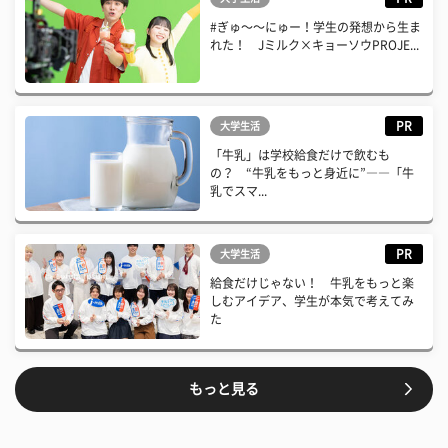
#ぎゅ〜〜にゅー！学生の発想から生ま
れた！ Jミルク×キョーソウPROJE...
PR
大学生活
「牛乳」は学校給食だけで飲むも
の？ “牛乳をもっと身近に”――「牛
乳でスマ...
PR
大学生活
給食だけじゃない！ 牛乳をもっと楽
しむアイデア、学生が本気で考えてみ
た
もっと見る