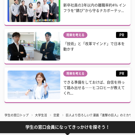
新卒社員の3年以内の離職率約4% イン
フラを“錆び”から守るナカボーテッ...
PR
将来を考える
「技術」と「改革マインド」で日本を
動かす
PR
将来を考える
できる準備をしておけば、自信を持っ
て踏み出せる――ヒコロヒーが教えて
くれ...
学生の窓口トップ
大学生活
恋愛
巨人より恐ろしい!? 漫画「進撃の巨人」のミカサ
学生の窓口会員になってきっかけを探そう！