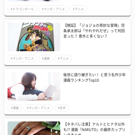
#ドラゴンボール
#マンガ・アニメ
#アニメ
【検証】「ジョジョの奇妙な冒険」空
条承太郎は「やれやれだぜ」って何回
言った？ 意外と多くない？
#マンガ・アニメ
#漫画
#アニメ
後世に語り継ぎたい！ と思う名作少年
漫画ランキングTop10
#漫画
#マンガ・アニメ
#名作
【ネタバレ注意】ナルトとヒナタ以外
も!? 漫画『NARUTO』の最終カップリ
ングまとめ