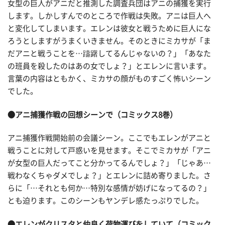
女型の巨人がアニだと推測した調査兵団はアニの捕獲を実行
します。しかしすんでのところで作戦は失敗。アニは巨人へ
と変化してしまいます。エレンは彼女と戦うために巨人にな
ろうとしますがうまくいきません。そのときにミカサが「ま
だアニと戦うことを…躊躇してるんじゃないの？」「あなた
の班員を殺したのはあの女でしょ？」とエレンに言います。
言葉の内容はともかく、ミカサの顔がものすごく怖いシーン
でした。
●アニ捕獲作戦の回想シーンで（コミックス8巻）
アニ捕獲作戦開始前の会議シーン。ここでもエレンがアニと
戦うことに対して戸惑いを見せます。そこでミカサが「アニ
が女型の巨人だってこと分かってるんでしょ？」「じゃあ…
戦わなくちゃダメでしょ？」とエレンに詰め寄りました。さ
らに「…それとも何か…特別な感情が妨げになってるの？」
とも迫ります。このシーンもヤンデレ感たっぷりでした。
●エレンがクリスタと仲良く荷物運びをしていて（コミック