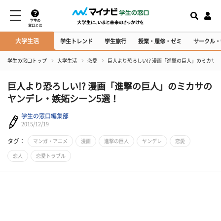
学生の
窓口とは
大学生活
学生トレンド
学生旅行
授業・履修・ゼミ
サークル・
学生の窓口トップ
大学生活
恋愛
巨人より恐ろしい!? 漫画「進撃の巨人」のミカサ
巨人より恐ろしい!? 漫画「進撃の巨人」のミカサの
ヤンデレ・嫉妬シーン5選！
学生の窓口編集部
2015/12/19
タグ：
マンガ・アニメ
漫画
進撃の巨人
ヤンデレ
恋愛
恋人
恋愛トラブル