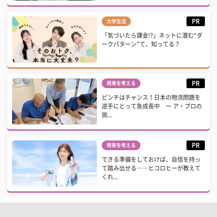
PR
大学生活
「気づいたら課金!?」ネットに潜む“ダ
ークパターン”て、知ってる？
PR
将来を考える
ピンチはチャンス！日本の物流問題を
逆手にとって急成長中 ー ア・プロの
挑...
PR
将来を考える
できる準備をしておけば、自信を持っ
て踏み出せる――ヒコロヒーが教えて
くれ...