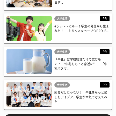
由す...
PR
大学生活
#ぎゅ〜〜にゅー！学生の発想から生ま
れた！ Jミルク×キョーソウPROJE...
PR
大学生活
「牛乳」は学校給食だけで飲むも
の？ “牛乳をもっと身近に”――「牛
乳でスマ...
PR
大学生活
給食だけじゃない！ 牛乳をもっと楽
しむアイデア、学生が本気で考えてみ
た