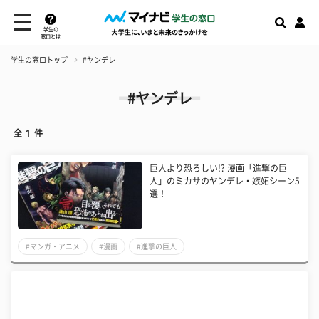
学生の
窓口とは
学生の窓口トップ
#ヤンデレ
#ヤンデレ
全
1
件
巨人より恐ろしい!? 漫画「進撃の巨
人」のミカサのヤンデレ・嫉妬シーン5
選！
#マンガ・アニメ
#漫画
#進撃の巨人