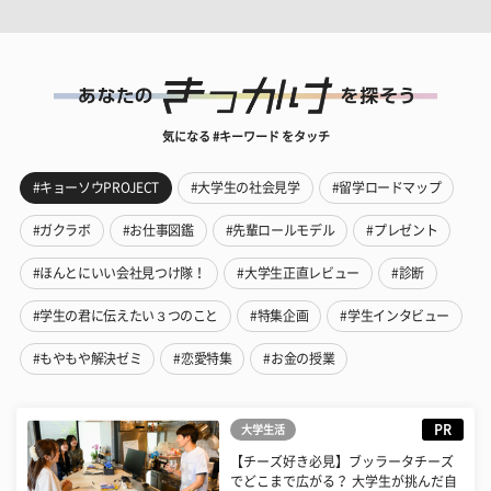
気になる #キーワード をタッチ
#キョーソウPROJECT
#大学生の社会見学
#留学ロードマップ
#ガクラボ
#お仕事図鑑
#先輩ロールモデル
#プレゼント
#ほんとにいい会社見つけ隊！
#大学生正直レビュー
#診断
#学生の君に伝えたい３つのこと
#特集企画
#学生インタビュー
#もやもや解決ゼミ
#恋愛特集
#お金の授業
PR
大学生活
【チーズ好き必見】ブッラータチーズ
でどこまで広がる？ 大学生が挑んだ自