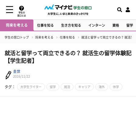
学生の
窓口とは
将来を考える
仕事を知る
生き方を知る
インターン
資格
留学
学生の窓口トップ
将来を考える
仕事を知る
就活と留学って両立できるの？ 就活生
就活と留学って両立できるの？ 就活生の留学体験記
【学生記者】
圭世
2016/11/22
タグ：
大学生ライター
留学
就活
キャリア
海外
休学