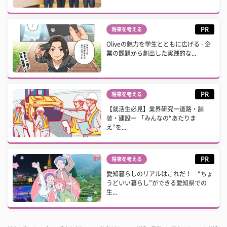
PR
将来を考える
Oliveの魅力を学生とともに広げる - 企
業の課題から創出した実践的な...
PR
将来を考える
【就活生必見】業界研究ー道路・舗
装・建設ー 「みんなの“あたりま
え”を...
PR
将来を考える
愛知暮らしのリアルはこれだ！ “ちょ
うどいい暮らし”ができる愛知県での
生...