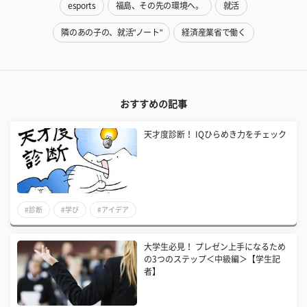
esports
福島、その先の環境へ。
就活
隣のあの子の、就活"ノート"
経済産業省で働く
おすすめの記事
天才度診断！ IQひらめき力をチェック
#診断
#学び
#アイデア
大学生必見！ プレゼン上手になるため
の3つのステップ＜中級編＞【学生記
者】