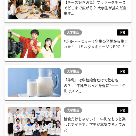
【チーズ好き必見】ブッラータチーズ
でどこまで広がる？ 大学生が挑んだ自
由す...
PR
大学生活
#ぎゅ〜〜にゅー！学生の発想から生ま
れた！ Jミルク×キョーソウPROJE...
PR
大学生活
「牛乳」は学校給食だけで飲むも
の？ “牛乳をもっと身近に”――「牛
乳でスマ...
PR
大学生活
給食だけじゃない！ 牛乳をもっと楽
しむアイデア、学生が本気で考えてみ
た