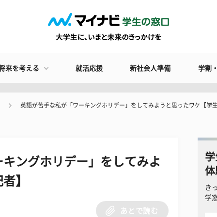
将来を考える
就活応援
新社会人準備
学割
英語が苦手な私が「ワーキングホリデー」をしてみようと思ったワケ【学
学
ーキングホリデー」をしてみよ
体
記者】
き
学
あとで読む