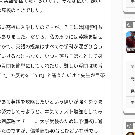
ずに英語を捨てたくらいです。そんな私が、嫌い
申
は高校のときでした。
強い高校に入学したのですが、そこには国際科も
もありました。だから、私の周りには英語を話せ
なかで、英語の授業はすべての学科が混ざり合っ
ていけるわけもなく、いつも落ちこぼれとして扱
の質問を簡単にしてくれたり、難しい質問は順番
開
in」の反対を「out」と答えただけで先生が目茶
開
募
である英語を攻略したいという思いが強くなりま
申
は努力してみようと、本気でテスト勉強をしてみ
は到底越せず……。大学受験のために予備校に通
たのですが、偏差値も40台とひどい有様でし