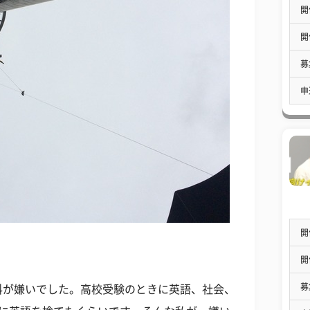
開
開
募
申
開
開
募
科が嫌いでした。高校受験のときに英語、社会、