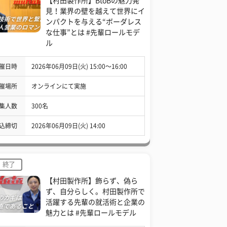
【村田製作所】BtoBの魅力発
見！業界の壁を越えて世界にイ
ンパクトを与える“ボーダレス
な仕事”とは #先輩ロールモデ
ル
催日時
2026年06月09日(火) 15:00〜16:00
催場所
オンラインにて実施
集人数
300名
込締切
2026年06月09日(火) 14:00
終了
【村田製作所】飾らず、偽ら
ず、自分らしく。村田製作所で
活躍する先輩の就活術と企業の
魅力とは #先輩ロールモデル