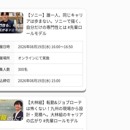
【ソニー】誰一人、同じキャリ
アは歩まない。ソニーで描く、
自分だけの専門性とは #先輩ロ
ールモデル
催日時
2026年08月19日(水) 16:00〜16:50
催場所
オンラインにて実施
集人数
300名
込締切
2026年08月19日(水) 15:00
【大林組】転勤&ジョブローテ
は怖くない！九州の現場から設
計・見積へ。大林組のキャリア
の広がり #先輩ロールモデル