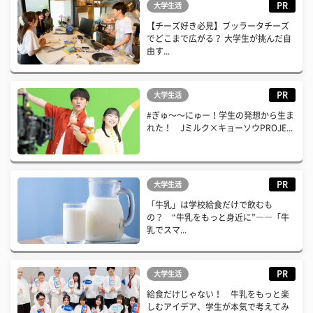
PR
大学生活
【チーズ好き必見】ブッラータチーズ
でどこまで広がる？ 大学生が挑んだ自
由す...
PR
大学生活
#ぎゅ〜〜にゅー！学生の発想から生ま
れた！ Jミルク×キョーソウPROJE...
PR
大学生活
「牛乳」は学校給食だけで飲むも
の？ “牛乳をもっと身近に”――「牛
乳でスマ...
PR
大学生活
給食だけじゃない！ 牛乳をもっと楽
しむアイデア、学生が本気で考えてみ