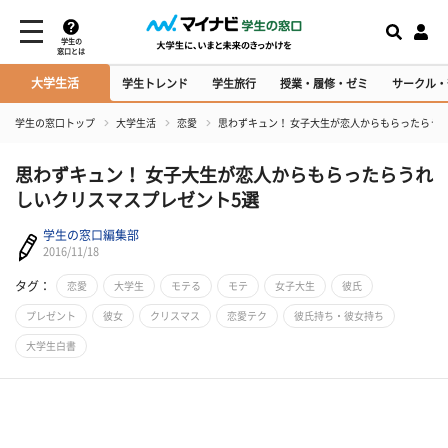
学生の
窓口とは
大学生活
学生トレンド
学生旅行
授業・履修・ゼミ
サークル・
学生の窓口トップ
大学生活
恋愛
思わずキュン！ 女子大生が恋人からもらったらう
思わずキュン！ 女子大生が恋人からもらったらうれ
しいクリスマスプレゼント5選
学生の窓口編集部
2016/11/18
タグ：
恋愛
大学生
モテる
モテ
女子大生
彼氏
プレゼント
彼女
クリスマス
恋愛テク
彼氏持ち・彼女持ち
大学生白書