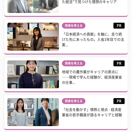
た就活”で見つけた理想のキャリア
PR
将来を考える
「日本経済への貢献」を軸に、走り続
けた先にあったもの。入省3年目での法
案...
PR
将来を考える
地域での農作業がキャリアの原点に
──現場で学んだ経験が、経済産業省
の仕事...
PR
将来を考える
「社会を動かす」情熱と視点 - 経済産
業省の若手職員が語るキャリアと経験