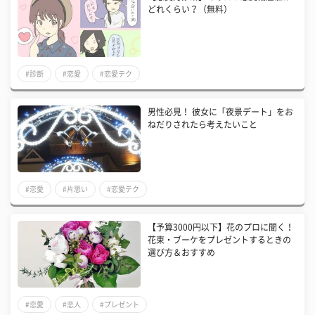
どれくらい？（無料）
#診断
#恋愛
#恋愛テク
男性必見！ 彼女に「夜景デート」をお
ねだりされたら考えたいこと
#恋愛
#片思い
#恋愛テク
【予算3000円以下】花のプロに聞く！
花束・ブーケをプレゼントするときの
選び方＆おすすめ
#恋愛
#恋人
#プレゼント