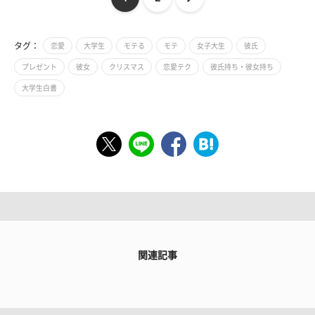
タグ：
恋愛
大学生
モテる
モテ
女子大生
彼氏
プレゼント
彼女
クリスマス
恋愛テク
彼氏持ち・彼女持ち
大学生白書
関連記事