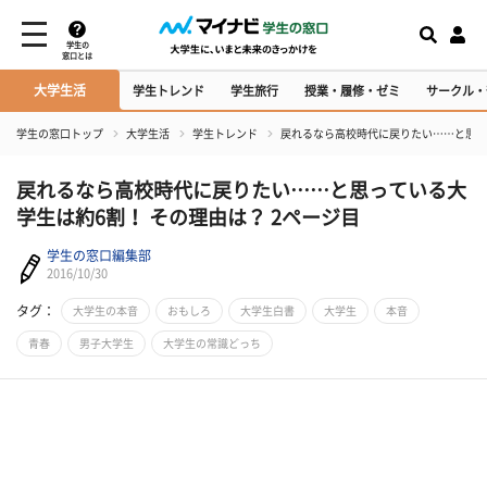
学生の
窓口とは
大学生活
学生トレンド
学生旅行
授業・履修・ゼミ
サークル・
学生の窓口トップ
大学生活
学生トレンド
戻れるなら高校時代に戻りたい……と思っ
戻れるなら高校時代に戻りたい……と思っている大
学生は約6割！ その理由は？ 2ページ目
学生の窓口編集部
2016/10/30
タグ：
大学生の本音
おもしろ
大学生白書
大学生
本音
青春
男子大学生
大学生の常識どっち