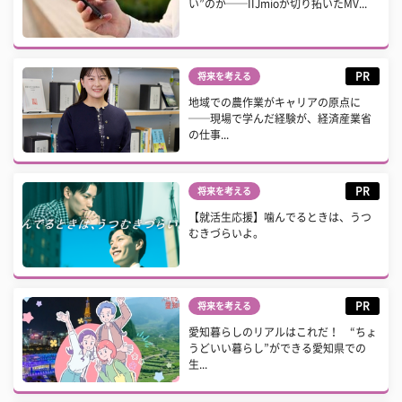
い”のか──IIJmioが切り拓いたMV...
PR
将来を考える
地域での農作業がキャリアの原点に
──現場で学んだ経験が、経済産業省
の仕事...
PR
将来を考える
【就活生応援】噛んでるときは、うつ
むきづらいよ。
PR
将来を考える
愛知暮らしのリアルはこれだ！ “ちょ
うどいい暮らし”ができる愛知県での
生...