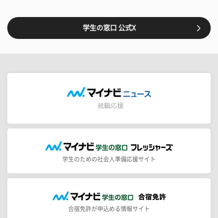
学生の窓口 公式X
学生のための社会人準備応援サイト
合宿免許が申込める情報サイト