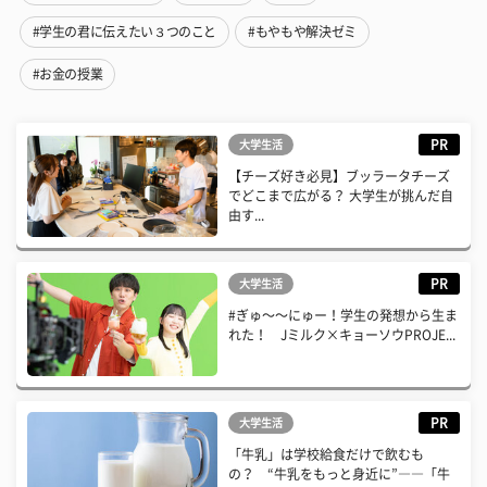
#学生の君に伝えたい３つのこと
#もやもや解決ゼミ
#お金の授業
PR
大学生活
【チーズ好き必見】ブッラータチーズ
でどこまで広がる？ 大学生が挑んだ自
由す...
PR
大学生活
#ぎゅ〜〜にゅー！学生の発想から生ま
れた！ Jミルク×キョーソウPROJE...
PR
大学生活
「牛乳」は学校給食だけで飲むも
の？ “牛乳をもっと身近に”――「牛