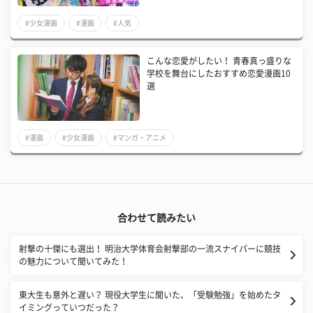
#少女漫画
#漫画
#人気
こんな恋愛がしたい！ 青春真っ盛りな
学校を舞台にしたおすすめ恋愛漫画10
選
#漫画
#少女漫画
#マンガ・アニメ
合わせて読みたい
射撃の十傑にも選出！ 明治大学体育会射撃部の一流スナイパーに競技
の魅力について聞いてみた！
東大生も意外と遅い？ 現役大学生に聞いた、「受験勉強」を始めたタ
イミングっていつだった？