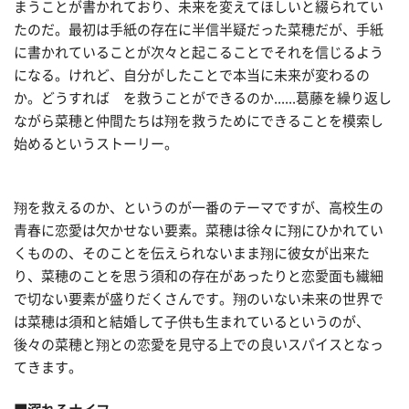
まうことが書かれており、未来を変えてほしいと綴られてい
たのだ。最初は手紙の存在に半信半疑だった菜穂だが、手紙
に書かれていることが次々と起こることでそれを信じるよう
になる。けれど、自分がしたことで本当に未来が変わるの
か。どうすれば を救うことができるのか......葛藤を繰り返し
ながら菜穂と仲間たちは翔を救うためにできることを模索し
始めるというストーリー。
翔を救えるのか、というのが一番のテーマですが、高校生の
青春に恋愛は欠かせない要素。菜穂は徐々に翔にひかれてい
くものの、そのことを伝えられないまま翔に彼女が出来た
り、菜穂のことを思う須和の存在があったりと恋愛面も繊細
で切ない要素が盛りだくさんです。翔のいない未来の世界で
は菜穂は須和と結婚して子供も生まれているというのが、
後々の菜穂と翔との恋愛を見守る上での良いスパイスとなっ
てきます。