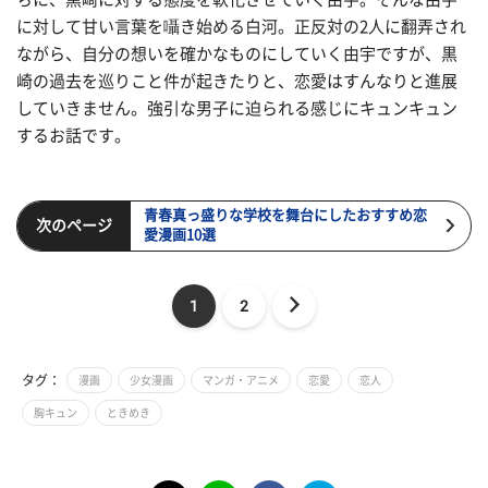
に対して甘い言葉を囁き始める白河。正反対の2人に翻弄され
ながら、自分の想いを確かなものにしていく由宇ですが、黒
崎の過去を巡りこと件が起きたりと、恋愛はすんなりと進展
していきません。強引な男子に迫られる感じにキュンキュン
するお話です。
青春真っ盛りな学校を舞台にしたおすすめ恋
次のページ
愛漫画10選
1
2
タグ：
漫画
少女漫画
マンガ・アニメ
恋愛
恋人
胸キュン
ときめき