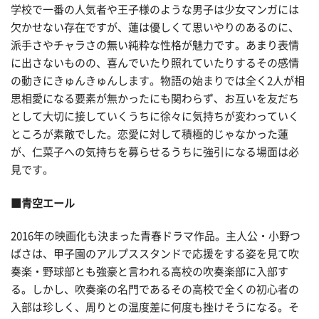
学校で一番の人気者や王子様のような男子は少女マンガには
欠かせない存在ですが、蓮は優しくて思いやりのあるのに、
派手さやチャラさの無い純粋な性格が魅力です。あまり表情
に出さないものの、喜んでいたり照れていたりするその感情
の動きにきゅんきゅんします。物語の始まりでは全く2人が相
思相愛になる要素が無かったにも関わらず、お互いを友だち
として大切に接していくうちに徐々に気持ちが変わっていく
ところが素敵でした。恋愛に対して積極的じゃなかった蓮
が、仁菜子への気持ちを募らせるうちに強引になる場面は必
見です。
■青空エール
2016年の映画化も決まった青春ドラマ作品。主人公・小野つ
ばさは、甲子園のアルプススタンドで応援をする姿を見て吹
奏楽・野球部とも強豪と言われる高校の吹奏楽部に入部す
る。しかし、吹奏楽の名門であるその高校で全くの初心者の
入部は珍しく、周りとの温度差に何度も挫けそうになる。そ