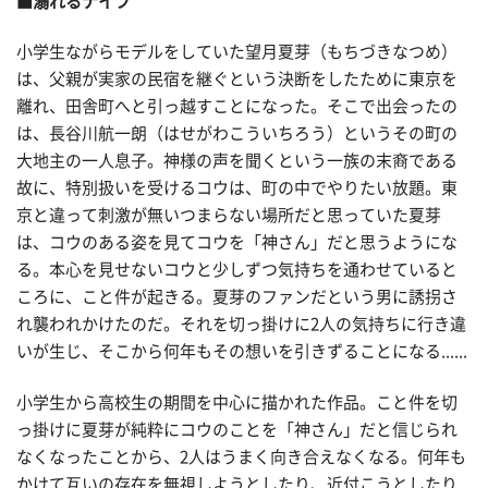
■溺れるナイフ
小学生ながらモデルをしていた望月夏芽（もちづきなつめ）
は、父親が実家の民宿を継ぐという決断をしたために東京を
離れ、田舎町へと引っ越すことになった。そこで出会ったの
は、長谷川航一朗（はせがわこういちろう）というその町の
大地主の一人息子。神様の声を聞くという一族の末裔である
故に、特別扱いを受けるコウは、町の中でやりたい放題。東
京と違って刺激が無いつまらない場所だと思っていた夏芽
は、コウのある姿を見てコウを「神さん」だと思うようにな
る。本心を見せないコウと少しずつ気持ちを通わせていると
ころに、こと件が起きる。夏芽のファンだという男に誘拐さ
れ襲われかけたのだ。それを切っ掛けに2人の気持ちに行き違
いが生じ、そこから何年もその想いを引きずることになる......
小学生から高校生の期間を中心に描かれた作品。こと件を切
っ掛けに夏芽が純粋にコウのことを「神さん」だと信じられ
なくなったことから、2人はうまく向き合えなくなる。何年も
かけて互いの存在を無視しようとしたり、近付こうとしたり