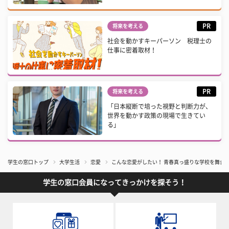
PR
将来を考える
社会を動かすキーパーソン 税理士の
仕事に密着取材！
PR
将来を考える
「日本縦断で培った視野と判断力が、
世界を動かす政策の現場で生きてい
る」
学生の窓口トップ
大学生活
恋愛
こんな恋愛がしたい！ 青春真っ盛りな学校を舞台に
学生の窓口会員になってきっかけを探そう！