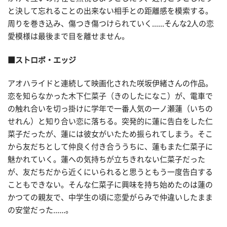
と決して忘れることの出来ない相手との距離感を模索する。
周りを巻き込み、傷つき傷つけられていく......そんな2人の恋
愛模様は最後まで目を離せません。
■ストロボ・エッジ
アオハライドと連続して映画化された咲坂伊緒さんの作品。
恋を知らなかった木下仁菜子（きのしたになこ）が、電車で
の触れ合いを切っ掛けに学年で一番人気の一ノ瀬蓮（いちの
せれん）と知り合い恋に落ちる。突発的に蓮に告白をした仁
菜子だったが、蓮には彼女がいたため振られてしまう。そこ
から友だちとして仲良く付き合ううちに、蓮もまた仁菜子に
魅かれていく。蓮への気持ちが立ちきれない仁菜子だった
が、友だちだから近くにいられると思うともう一度告白する
こともできない。そんな仁菜子に興味を持ち始めたのは蓮の
かつての親友で、中学生の頃に恋愛がらみで仲違いしたまま
の安堂だった......。