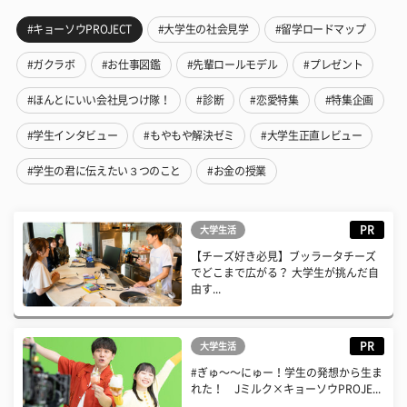
#キョーソウPROJECT
#大学生の社会見学
#留学ロードマップ
#ガクラボ
#お仕事図鑑
#先輩ロールモデル
#プレゼント
#ほんとにいい会社見つけ隊！
#診断
#恋愛特集
#特集企画
#学生インタビュー
#もやもや解決ゼミ
#大学生正直レビュー
#学生の君に伝えたい３つのこと
#お金の授業
PR
大学生活
【チーズ好き必見】ブッラータチーズ
でどこまで広がる？ 大学生が挑んだ自
由す...
PR
大学生活
#ぎゅ〜〜にゅー！学生の発想から生ま
れた！ Jミルク×キョーソウPROJE...