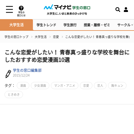
学生の
窓口とは
大学生活
学生トレンド
学生旅行
授業・履修・ゼミ
サークル・
学生の窓口トップ
大学生活
恋愛
こんな恋愛がしたい！ 青春真っ盛りな学校を舞台に
こんな恋愛がしたい！ 青春真っ盛りな学校を舞台に
したおすすめ恋愛漫画10選
学生の窓口編集部
2015/12/24
タグ：
漫画
少女漫画
マンガ・アニメ
恋愛
恋人
胸キュン
ときめき