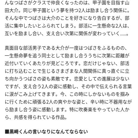
んなつばさがクラスで仲良くなったのは、甲子園を目指す山
田大介。同じ甲子園という夢を持つ2人は励まし合う関係に。
そんな中でつばさは大介のことを好きになり告白するが、部
活に集中したいとふられてしまう。部活に一生懸命な2人は、
互いを励まし合い、支え合い次第に関係が変わっていく.....。
真面目な部活男子である大介が一度はつばさをふるものの、
一生懸命夢を追う同士として励まし合ううちに次第に距離が
近付いていくあたりが見どころです。恋だけじゃない、部活
に打ち込むことで生じるさまざまな人間関係に真っ直ぐに立
ち向かうつばさの姿も素敵です。恋愛としての進展は少ない
ですが、支え合う2人の姿に感動し、その中で伝えられる言葉
に涙がこみ上げてきます。今、この時にしかないものを掴み
に行くために頑張る2人の爽やかな姿と、辛い時に不器用なが
ら励まし合う姿に感動します。特に吹奏楽をやっていた人か
ら、共感を得られている作品。
■黒崎くんの言いなりになんてならない