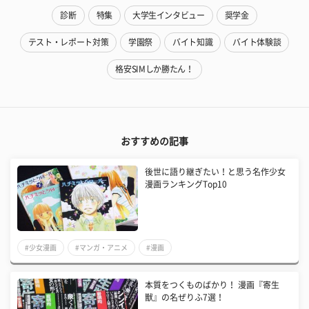
診断
特集
大学生インタビュー
奨学金
テスト・レポート対策
学園祭
バイト知識
バイト体験談
格安SIMしか勝たん！
おすすめの記事
後世に語り継ぎたい！と思う名作少女
漫画ランキングTop10
#少女漫画
#マンガ・アニメ
#漫画
本質をつくものばかり！ 漫画『寄生
獣』の名ぜりふ7選！