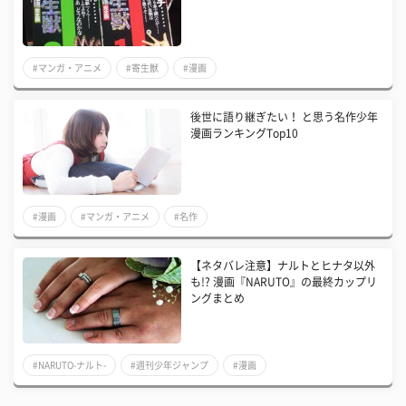
#マンガ・アニメ
#寄生獣
#漫画
後世に語り継ぎたい！ と思う名作少年
漫画ランキングTop10
#漫画
#マンガ・アニメ
#名作
【ネタバレ注意】ナルトとヒナタ以外
も!? 漫画『NARUTO』の最終カップリ
ングまとめ
#NARUTO-ナルト-
#週刊少年ジャンプ
#漫画