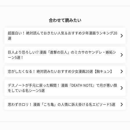
合わせて読みたい
超面白い！ 絶対読んでおきたい人気＆おすすめ少年漫画ランキング20
選
巨人より恐ろしい!? 漫画「進撃の巨人」のミカサのヤンデレ・嫉妬シ
ーン5選！
恋がしたくなる！ 絶対読みたいおすすめ少女漫画20選【胸キュン】
デスノートが手元に戻った瞬間！ 漫画『DEATH NOTE』で月が悪い顔
をしている名シーン5選
思わずホロリ！ 漫画「こち亀」の人情に訴え掛ける名エピソード5選