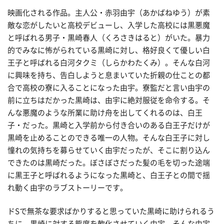
映画化される作品。主人公・赤羽由宇（あかばねゆう）が素
敵な恋がしたいと高校デビューし、入学した高校には黒悪魔
と呼ばれる男子・黒崎春人（くろさきはると）がいた。暴力
的でみなに怖がられている黒崎に対し、格好良くて優しい白
王子と呼ばれる白河タクミ（しらかわたくみ）。そんな白河
に興味を持ち、告白しようと息まいていた折親の仕ことの都
合で高校の寮に入ることになった由宇。寮監だと言い由宇の
前に立ちはだかった黒崎は、由宇に絶対服従を命令する。そ
んな悪魔のような所業に助け舟を出してくれるのは、白王
子・だった。黒崎と入学前から付き合いのある白王子だけが
黒崎を止めることのできる唯一の人物。そんな白王子に対し
憧れの気持ちを募らせていく由宇だったが、そこに割り込ん
できたのは黒崎だった。ぼさぼさだった髪の毛を切った途端
に黒王子と呼ばれるようになった黒崎と、白王子との間で揺
れ動く由宇のラブストーリーです。
ドSで無茶な要求ばかりすると思っていた黒崎に助けられるう
ちに、黒崎に対する態度を軟化させていく由宇。そんな由宇