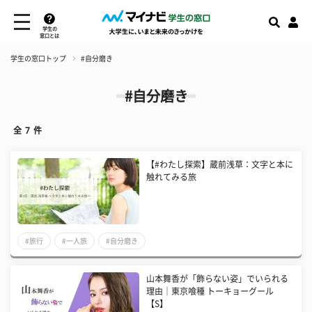
学生の
窓口とは
学生の窓口トップ
#自分磨き
#自分磨き
全
7
件
【#わたし探索】蔵前浅草：文字と本に
触れてみる旅
#旅行
#一人旅
#自分磨き
山本舞香が「飾らない姿」でいられる
理由｜東京喰種 トーキョーグール
【S】