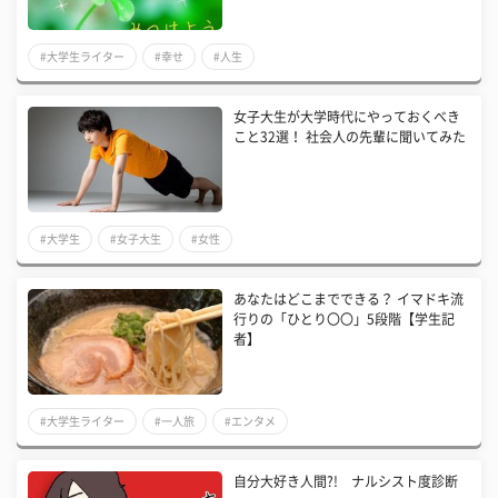
#大学生ライター
#幸せ
#人生
女子大生が大学時代にやっておくべき
こと32選！ 社会人の先輩に聞いてみた
#大学生
#女子大生
#女性
あなたはどこまでできる？ イマドキ流
行りの「ひとり〇〇」5段階【学生記
者】
#大学生ライター
#一人旅
#エンタメ
自分大好き人間?! ナルシスト度診断