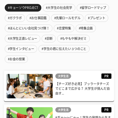
#キョーソウPROJECT
#大学生の社会見学
#留学ロードマップ
#ガクラボ
#お仕事図鑑
#先輩ロールモデル
#プレゼント
#ほんとにいい会社見つけ隊！
#恋愛特集
#特集企画
#大学生正直レビュー
#診断
#もやもや解決ゼミ
#学生インタビュー
#学生の君に伝えたい３つのこと
#お金の授業
PR
大学生活
【チーズ好き必見】ブッラータチーズ
でどこまで広がる？ 大学生が挑んだ自
由す...
PR
大学生活
#ぎゅ〜〜にゅー！学生の発想から生ま