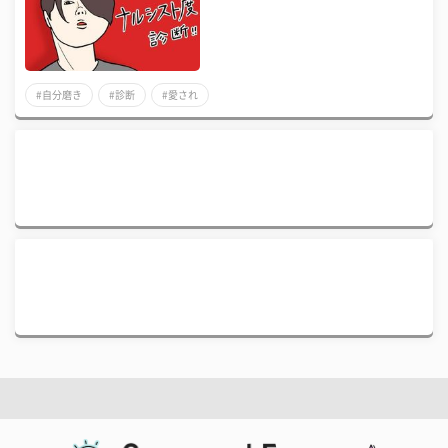
#自分磨き
#診断
#愛され