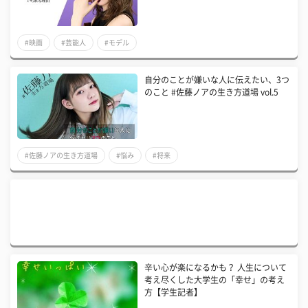
#映画
#芸能人
#モデル
自分のことが嫌いな人に伝えたい、3つ
のこと #佐藤ノアの生き方道場 vol.5
#佐藤ノアの生き方道場
#悩み
#将来
辛い心が楽になるかも？ 人生について
考え尽くした大学生の「幸せ」の考え
方【学生記者】