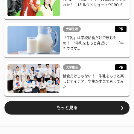
れた！ Jミルク×キョーソウPROJE...
PR
大学生活
「牛乳」は学校給食だけで飲むも
の？ “牛乳をもっと身近に”――「牛
乳でスマ...
PR
大学生活
給食だけじゃない！ 牛乳をもっと楽
しむアイデア、学生が本気で考えてみ
た
もっと見る