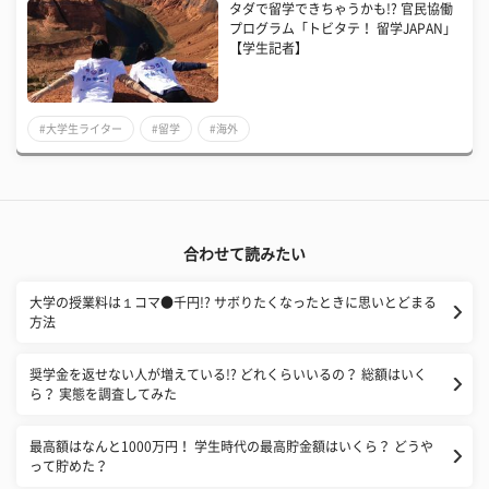
タダで留学できちゃうかも!? 官民協働
プログラム「トビタテ！ 留学JAPAN」
【学生記者】
#大学生ライター
#留学
#海外
合わせて読みたい
大学の授業料は１コマ●千円!? サボりたくなったときに思いとどまる
方法
奨学金を返せない人が増えている!? どれくらいいるの？ 総額はいく
ら？ 実態を調査してみた
最高額はなんと1000万円！ 学生時代の最高貯金額はいくら？ どうや
って貯めた？