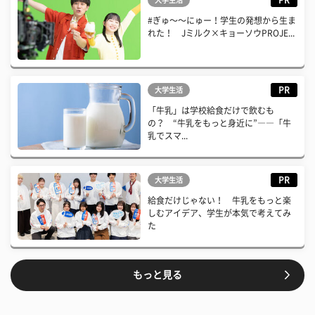
#ぎゅ〜〜にゅー！学生の発想から生ま
れた！ Jミルク×キョーソウPROJE...
PR
大学生活
「牛乳」は学校給食だけで飲むも
の？ “牛乳をもっと身近に”――「牛
乳でスマ...
PR
大学生活
給食だけじゃない！ 牛乳をもっと楽
しむアイデア、学生が本気で考えてみ
た
もっと見る