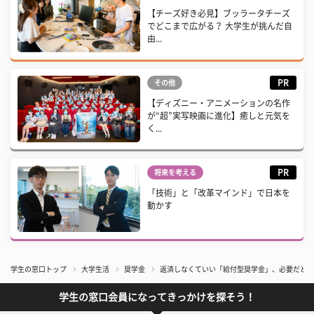
【チーズ好き必見】ブッラータチーズ
でどこまで広がる？ 大学生が挑んだ自
由...
PR
その他
【ディズニー・アニメーションの名作
が“超”実写映画に進化】癒しと元気を
く...
PR
将来を考える
「技術」と「改革マインド」で日本を
動かす
学生の窓口トップ
大学生活
奨学金
返済しなくていい「給付型奨学金」、必要だと思
学生の窓口会員になってきっかけを探そう！