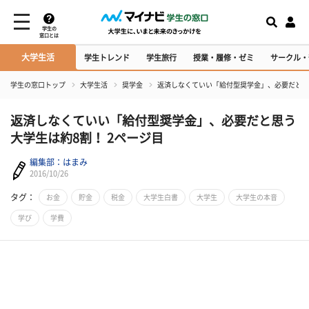
学生の
窓口とは
大学生活
学生トレンド
学生旅行
授業・履修・ゼミ
サークル・
学生の窓口トップ
大学生活
奨学金
返済しなくていい「給付型奨学金」、必要だと思
返済しなくていい「給付型奨学金」、必要だと思う
大学生は約8割！ 2ページ目
編集部：はまみ
2016/10/26
タグ：
お金
貯金
税金
大学生白書
大学生
大学生の本音
学び
学費