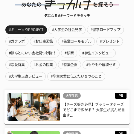
気になる #キーワード をタッチ
#キョーソウPROJECT
#大学生の社会見学
#留学ロードマップ
#ガクラボ
#お仕事図鑑
#先輩ロールモデル
#プレゼント
#ほんとにいい会社見つけ隊！
#診断
#学生インタビュー
#恋愛特集
#お金の授業
#特集企画
#もやもや解決ゼミ
#大学生正直レビュー
#学生の君に伝えたい３つのこと
PR
大学生活
【チーズ好き必見】ブッラータチーズ
でどこまで広がる？ 大学生が挑んだ自
由す...
PR
大学生活