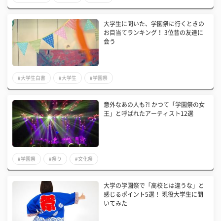
大学生に聞いた、学園祭に行くときの
お目当てランキング！ 3位昔の友達に
会う
#大学生白書
#大学生
#学園祭
意外なあの人も?! かつて「学園祭の女
王」と呼ばれたアーティスト12選
#学園祭
#祭り
#文化祭
大学の学園祭で「高校とは違うな」と
感じるポイント5選！ 現役大学生に聞
いてみた