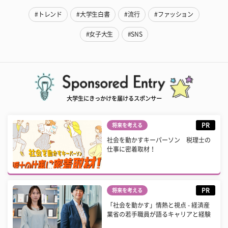
#トレンド
#大学生白書
#流行
#ファッション
#女子大生
#SNS
大学生にきっかけを届けるスポンサー
PR
将来を考える
社会を動かすキーパーソン 税理士の
仕事に密着取材！
PR
将来を考える
「社会を動かす」情熱と視点 - 経済産
業省の若手職員が語るキャリアと経験