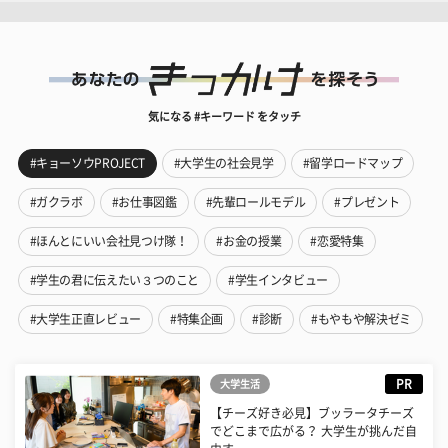
気になる #キーワード をタッチ
#キョーソウPROJECT
#大学生の社会見学
#留学ロードマップ
#ガクラボ
#お仕事図鑑
#先輩ロールモデル
#プレゼント
#ほんとにいい会社見つけ隊！
#お金の授業
#恋愛特集
#学生の君に伝えたい３つのこと
#学生インタビュー
#大学生正直レビュー
#特集企画
#診断
#もやもや解決ゼミ
PR
大学生活
【チーズ好き必見】ブッラータチーズ
でどこまで広がる？ 大学生が挑んだ自