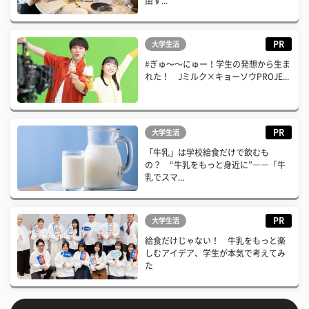
由す...
PR
大学生活
#ぎゅ〜〜にゅー！学生の発想から生ま
れた！ Jミルク×キョーソウPROJE...
PR
大学生活
「牛乳」は学校給食だけで飲むも
の？ “牛乳をもっと身近に”――「牛
乳でスマ...
PR
大学生活
給食だけじゃない！ 牛乳をもっと楽
しむアイデア、学生が本気で考えてみ
た