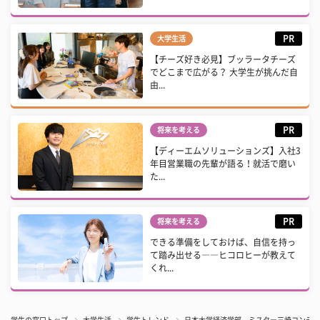
PR
大学生活
【チーズ好き必見】ブッラータチーズ
でどこまで広がる？ 大学生が挑んだ自
由...
PR
将来を考える
【ディーエムソリューションズ】入社3
年目営業職の先輩が語る！就活で磨い
た...
PR
将来を考える
できる準備をしておけば、自信を持っ
て踏み出せる――ヒコロヒーが教えて
くれ...