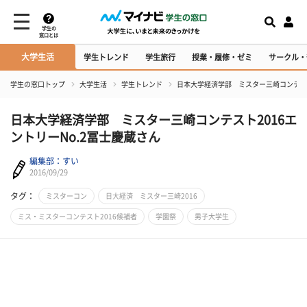
学生の
窓口とは
大学生活
学生トレンド
学生旅行
授業・履修・ゼミ
サークル・
学生の窓口トップ
大学生活
学生トレンド
日本大学経済学部 ミスター三崎コンテスト
日本大学経済学部 ミスター三崎コンテスト2016エ
ントリーNo.2冨士慶蔵さん
編集部：すい
2016/09/29
タグ：
ミスターコン
日大経済 ミスター三崎2016
ミス・ミスターコンテスト2016候補者
学園祭
男子大学生