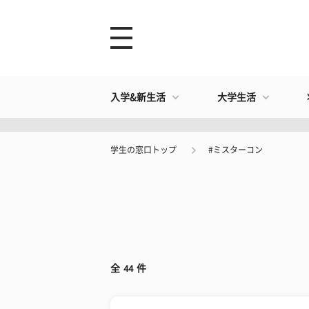
入学&新生活
大学生活
学生の窓口トップ
#ミスターコン
全
44
件