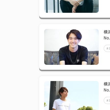
#
横
No
#
#
横
No
#
#