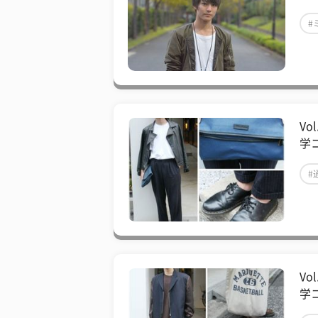
#
#
Vo
学コ
#
Vo
学コ