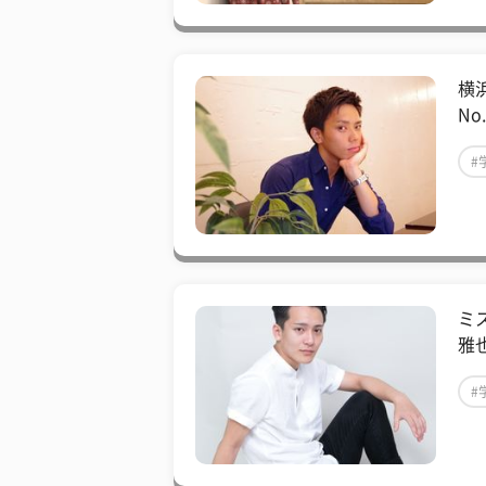
横
No
#
#
ミ
雅
#