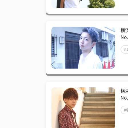
横
N
#
#
横
No
#
#