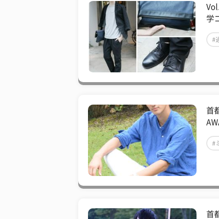
Vo
学コ
#
首都
AW
#
#
首都