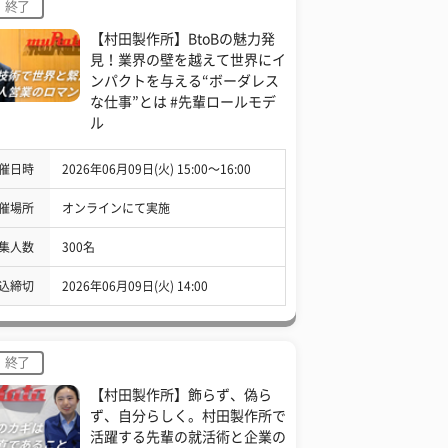
終了
【村田製作所】BtoBの魅力発
見！業界の壁を越えて世界にイ
ンパクトを与える“ボーダレス
な仕事”とは #先輩ロールモデ
ル
催日時
2026年06月09日(火) 15:00〜16:00
催場所
オンラインにて実施
集人数
300名
込締切
2026年06月09日(火) 14:00
終了
【村田製作所】飾らず、偽ら
ず、自分らしく。村田製作所で
活躍する先輩の就活術と企業の