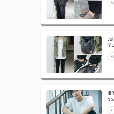
#
Vo
学コ
#
横
No
#