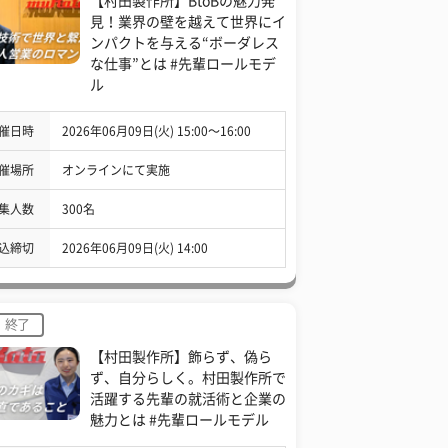
【村田製作所】BtoBの魅力発
見！業界の壁を越えて世界にイ
ンパクトを与える“ボーダレス
な仕事”とは #先輩ロールモデ
ル
催日時
2026年06月09日(火) 15:00〜16:00
催場所
オンラインにて実施
集人数
300名
込締切
2026年06月09日(火) 14:00
終了
【村田製作所】飾らず、偽ら
ず、自分らしく。村田製作所で
活躍する先輩の就活術と企業の
魅力とは #先輩ロールモデル