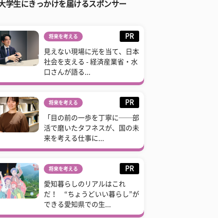
大学生にきっかけを届けるスポンサー
PR
将来を考える
見えない現場に光を当て、日本
社会を支える - 経済産業省・水
口さんが語る...
PR
将来を考える
「目の前の一歩を丁寧に──部
活で磨いたタフネスが、国の未
来を考える仕事に...
PR
将来を考える
愛知暮らしのリアルはこれ
だ！ “ちょうどいい暮らし”が
できる愛知県での生...