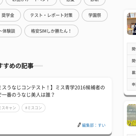
奨学金
テスト・レポート対策
学園祭
ト体験談
格安SIMしか勝たん！
開
開
すすめの記事
募
申
ミスうなじコンテスト！】ミス青学2016候補者の
で一番のうなじ美人は誰？
ミスキャン
#ミスコン
ミス・ミスターコンテスト2016候補者
編集部：すい