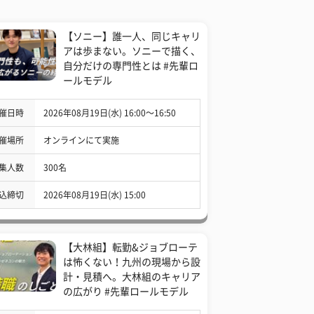
【ソニー】誰一人、同じキャリ
アは歩まない。ソニーで描く、
自分だけの専門性とは #先輩ロ
ールモデル
催日時
2026年08月19日(水) 16:00〜16:50
催場所
オンラインにて実施
集人数
300名
込締切
2026年08月19日(水) 15:00
【大林組】転勤&ジョブローテ
は怖くない！九州の現場から設
計・見積へ。大林組のキャリア
の広がり #先輩ロールモデル