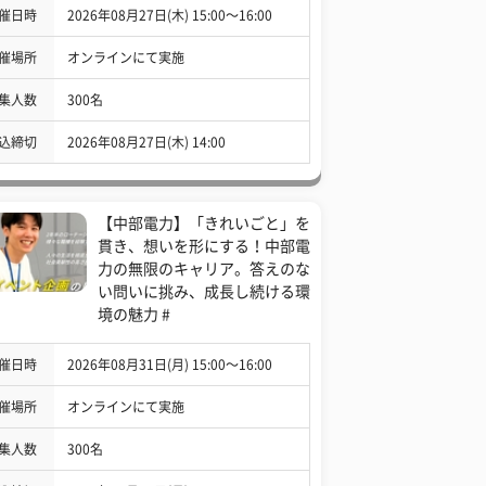
催日時
2026年08月27日(木) 15:00〜16:00
催場所
オンラインにて実施
集人数
300名
込締切
2026年08月27日(木) 14:00
【中部電力】「きれいごと」を
貫き、想いを形にする！中部電
力の無限のキャリア。答えのな
い問いに挑み、成長し続ける環
境の魅力 #
催日時
2026年08月31日(月) 15:00〜16:00
催場所
オンラインにて実施
集人数
300名