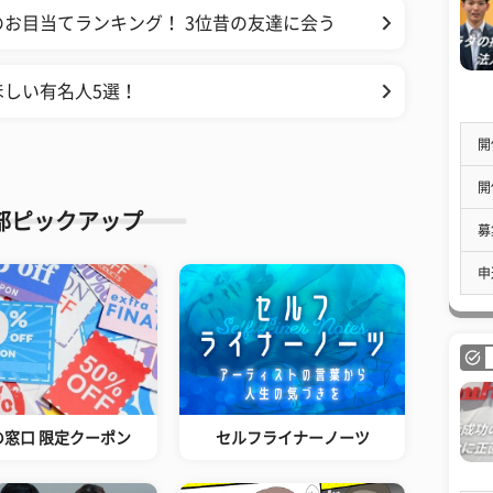
お目当てランキング！ 3位昔の友達に会う
しい有名人5選！
開
開
部ピックアップ
募
申
の窓口 限定クーポン
セルフライナーノーツ