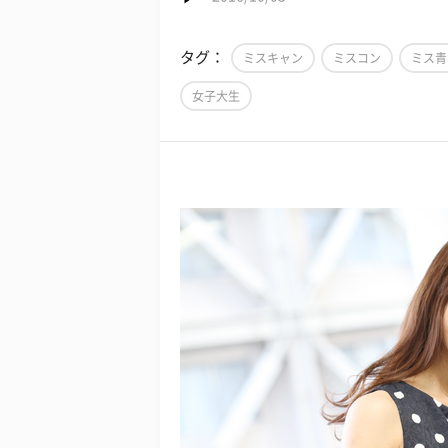
タグ：
ミスキャン
ミスコン
ミス青
女子大生