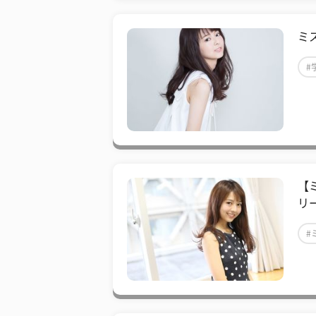
ミ
#
#
【
リ
#