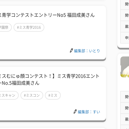
開
ス青学コンテストエントリーNo5 福田成美さん
開
募
学園祭
#ミス青学2016
申
ミス・ミスターコンテスト2016候補者
編集部：いとり
ミスむにゅ顔コンテスト！】ミス青学2016エント
ーNo.5福田成美さん
ミスキャン
#ミスコン
#ミス
開
開
編集部：すい
募