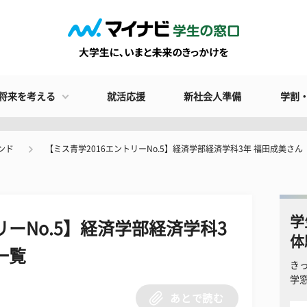
将来を考える
就活応援
新社会人準備
学割
ンド
【ミス青学2016エントリーNo.5】経済学部経済学科3年 福田成美さ
学
リーNo.5】経済学部経済学科3
体
一覧
き
学
あとで読む