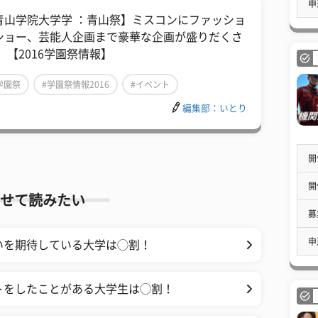
申
青山学院大学学 ：青山祭】ミスコンにファッショ
ショー、芸能人企画まで豪華な企画が盛りだくさ
！ 【2016学園祭情報】
学園祭
#学園祭情報2016
#イベント
編集部：いとり
開
開
せて読みたい
募
申
会いを期待している大学は◯割！
ートをしたことがある大学生は◯割！