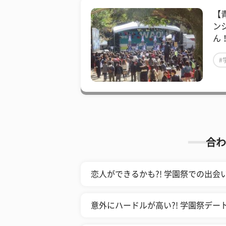
【
ン
ん
#
合わ
恋人ができるかも?! 学園祭での出
意外にハードルが高い?! 学園祭デ