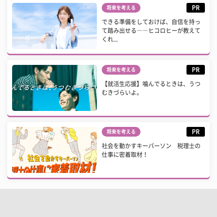
PR
将来を考える
できる準備をしておけば、自信を持っ
て踏み出せる――ヒコロヒーが教えて
くれ...
PR
将来を考える
【就活生応援】噛んでるときは、うつ
むきづらいよ。
PR
将来を考える
社会を動かすキーパーソン 税理士の
仕事に密着取材！