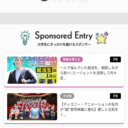
大学生にきっかけを届けるスポンサー
PR
将来を考える
一人で悩んでいた就活を、相談しなが
ら前へ! エージェントを活用して内々
定...
PR
その他
【ディズニー・アニメーションの名作
が“超”実写映画に進化】癒しと元気を
く...