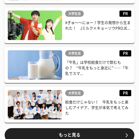
PR
大学生活
#ぎゅ〜〜にゅー！学生の発想から生ま
れた！ Jミルク×キョーソウPROJE...
PR
大学生活
「牛乳」は学校給食だけで飲むも
の？ “牛乳をもっと身近に”――「牛
乳でスマ...
PR
大学生活
給食だけじゃない！ 牛乳をもっと楽
しむアイデア、学生が本気で考えてみ
た
もっと見る