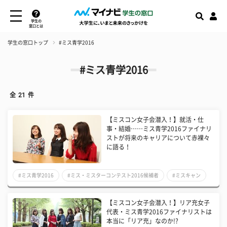
学生の
窓口とは
学生の窓口トップ
#ミス青学2016
#ミス青学2016
全
21
件
【ミスコン女子会潜入！】就活・仕
事・結婚……ミス青学2016ファイナリ
ストが将来のキャリアについて赤裸々
に語る！
#ミス青学2016
#ミス・ミスターコンテスト2016候補者
#ミスキャン
【ミスコン女子会潜入！】リア充女子
代表・ミス青学2016ファイナリストは
本当に「リア充」なのか!?