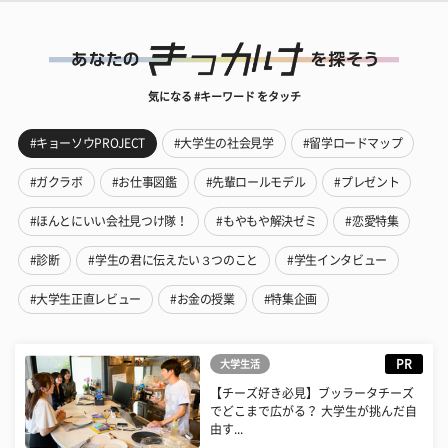
気になる #キーワード をタッチ
#キョーソウPROJECT
#大学生の社会見学
#留学ロードマップ
#ガクラボ
#お仕事図鑑
#先輩ロールモデル
#プレゼント
#ほんとにいい会社見つけ隊！
#もやもや解決ゼミ
#恋愛特集
#診断
#学生の君に伝えたい３つのこと
#学生インタビュー
#大学生正直レビュー
#お金の授業
#特集企画
PR
大学生活
【チーズ好き必見】ブッラータチーズ
でどこまで広がる？ 大学生が挑んだ自
由す...