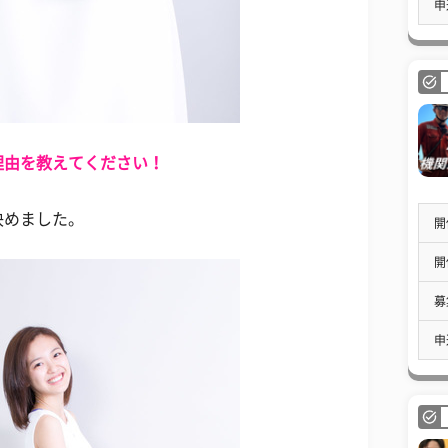
申
理由を教えてください！
決めました。
開
開
募
申