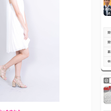
開
開
募
申