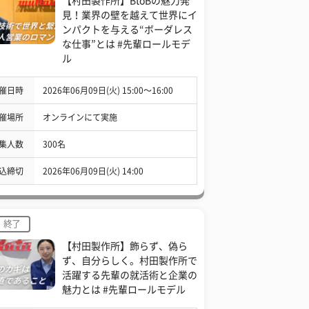
【村田製作所】BtoBの魅力発
見！業界の壁を越えて世界にイ
ンパクトを与える“ボーダレス
な仕事”とは #先輩ロールモデ
ル
催日時
2026年06月09日(火) 15:00〜16:00
催場所
オンラインにて実施
集人数
300名
込締切
2026年06月09日(火) 14:00
終了
【村田製作所】飾らず、偽ら
ず、自分らしく。村田製作所で
活躍する先輩の就活術と企業の
魅力とは #先輩ロールモデル