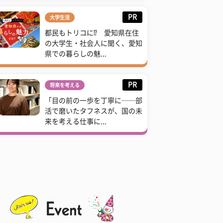
PR
大学生活
都民もトリコに⁉ 愛知県在住
の大学生・社会人に聞く、愛知
県での暮らしの魅...
PR
将来を考える
「目の前の一歩を丁寧に──部
活で磨いたタフネスが、国の未
来を考える仕事に...