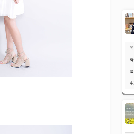
開
開
募
申