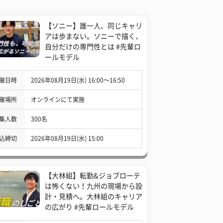
【ソニー】誰一人、同じキャリ
アは歩まない。ソニーで描く、
自分だけの専門性とは #先輩ロ
ールモデル
催日時
2026年08月19日(水) 16:00〜16:50
催場所
オンラインにて実施
集人数
300名
込締切
2026年08月19日(水) 15:00
【大林組】転勤&ジョブローテ
は怖くない！九州の現場から設
計・見積へ。大林組のキャリア
の広がり #先輩ロールモデル