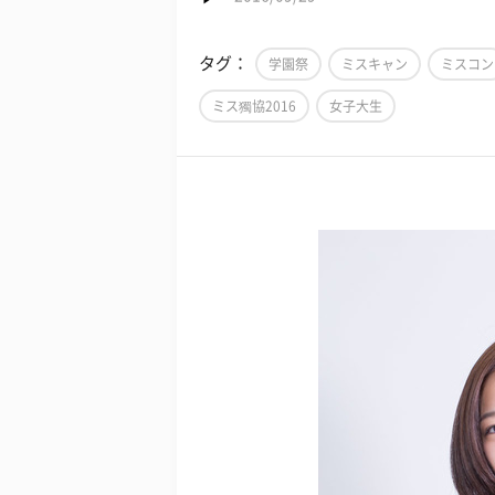
タグ：
学園祭
ミスキャン
ミスコン
ミス獨協2016
女子大生