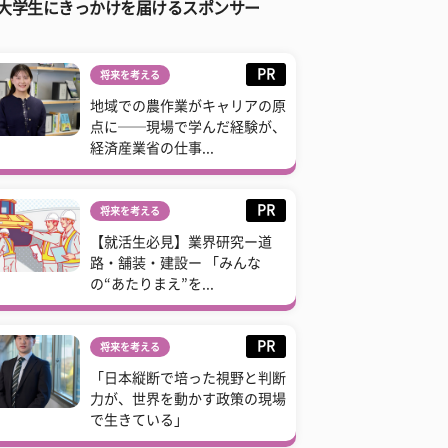
大学生にきっかけを届けるスポンサー
PR
将来を考える
地域での農作業がキャリアの原
点に──現場で学んだ経験が、
経済産業省の仕事...
PR
将来を考える
【就活生必見】業界研究ー道
路・舗装・建設ー 「みんな
の“あたりまえ”を...
PR
将来を考える
「日本縦断で培った視野と判断
力が、世界を動かす政策の現場
で生きている」