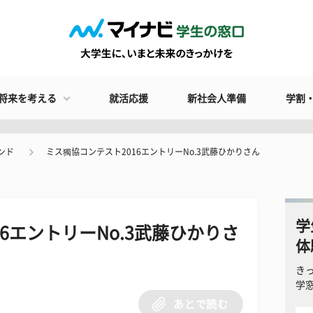
将来を考える
就活応援
新社会人準備
学割
ンド
ミス獨協コンテスト2016エントリーNo.3武藤ひかりさん
学
6エントリーNo.3武藤ひかりさ
体
き
学
あとで読む