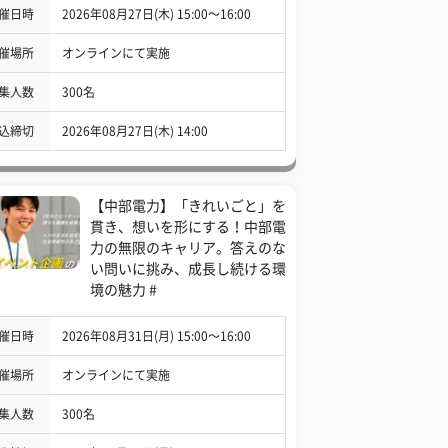
催日時
2026年08月27日(木) 15:00〜16:00
催場所
オンラインにて実施
集人数
300名
込締切
2026年08月27日(木) 14:00
【中部電力】「きれいごと」を
貫き、想いを形にする！中部電
力の無限のキャリア。答えのな
い問いに挑み、成長し続ける環
境の魅力 #
催日時
2026年08月31日(月) 15:00〜16:00
催場所
オンラインにて実施
集人数
300名