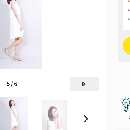
next
5 / 6