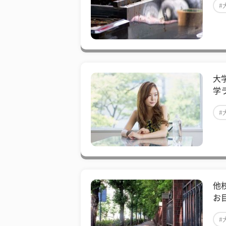
#
大
学
#
他
お
#