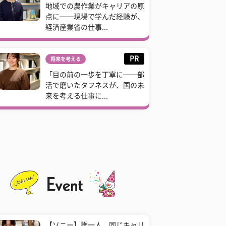
地域での農作業がキャリアの原
点に──現場で学んだ経験が、
経済産業省の仕事...
PR
将来を考える
「目の前の一歩を丁寧に──部
活で磨いたタフネスが、国の未
来を考える仕事に...
【ソニー】誰一人、同じキャリ