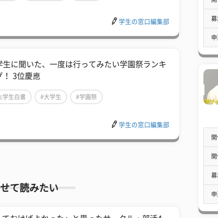
募
学生の窓口編集部
申
学生に聞いた、一度は行ってみたい学園祭ランキ
グ！ 3位慶應
大学生白書
#大学生
#学園祭
学生の窓口編集部
開
開
募
せて読みたい
申