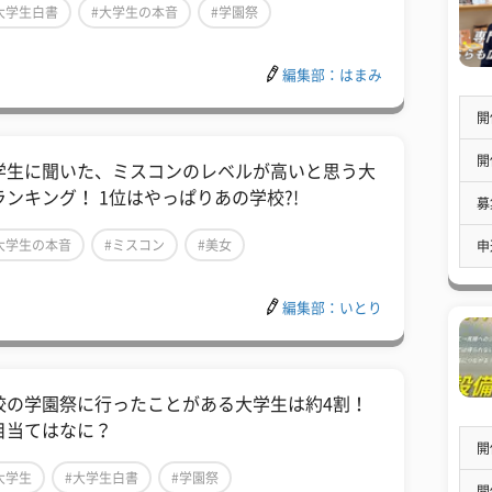
大学生白書
#大学生の本音
#学園祭
編集部：はまみ
開
開
学生に聞いた、ミスコンのレベルが高いと思う大
ランキング！ 1位はやっぱりあの学校?!
募
大学生の本音
#ミスコン
#美女
申
編集部：いとり
校の学園祭に行ったことがある大学生は約4割！
目当てはなに？
開
大学生
#大学生白書
#学園祭
開