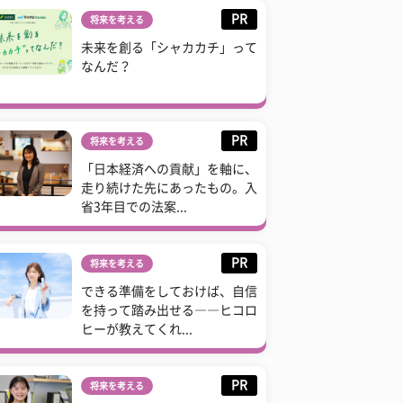
PR
将来を考える
未来を創る「シャカカチ」って
なんだ？
PR
将来を考える
「日本経済への貢献」を軸に、
走り続けた先にあったもの。入
省3年目での法案...
PR
将来を考える
できる準備をしておけば、自信
を持って踏み出せる――ヒコロ
ヒーが教えてくれ...
PR
将来を考える