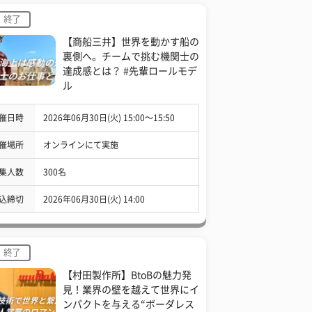
終了
【商船三井】世界を動かす船の
裏側へ。チームで挑む機関士の
達成感とは？ #先輩ロールモデ
ル
催日時
2026年06月30日(火) 15:00〜15:50
催場所
オンラインにて実施
集人数
300名
込締切
2026年06月30日(火) 14:00
終了
【村田製作所】BtoBの魅力発
見！業界の壁を越えて世界にイ
ンパクトを与える“ボーダレス