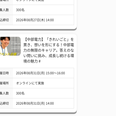
集人数
300名
込締切
2026年08月27日(木) 14:00
【中部電力】「きれいごと」を
貫き、想いを形にする！中部電
力の無限のキャリア。答えのな
い問いに挑み、成長し続ける環
境の魅力 #
催日時
2026年08月31日(月) 15:00〜16:00
催場所
オンラインにて実施
集人数
300名
込締切
2026年08月31日(月) 14:00