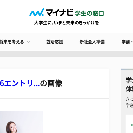
将来を考える
就活応援
新社会人準備
学割
学
エントリ...
の画像
体
き
学