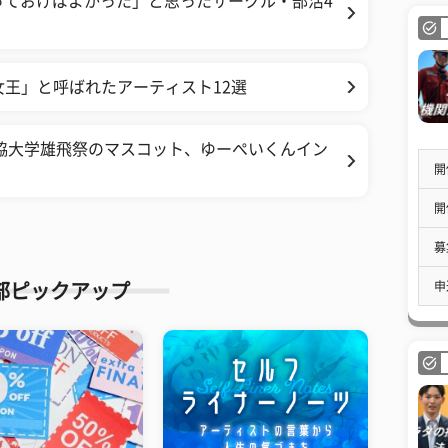
っておけばよかった」と思ったサークル・部活4
女王」と呼ばれたアーティスト12選
協大学雄飛祭のマスコット、ゆーぺいくんイン
開
】
開
募
申
部ピックアップ