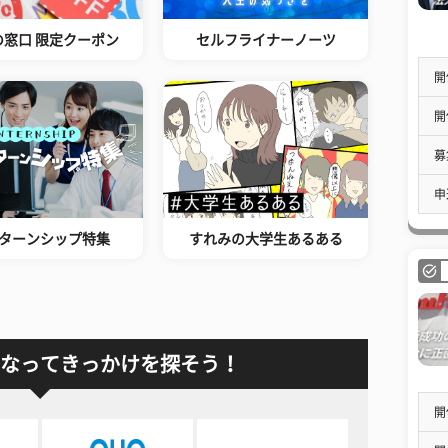
の窓口 限定クーポン
セルフライナーノーツ
開
開
募
申
ターンシップ特集
すれみの大学生あるある
なってきっかけを探そう！
開