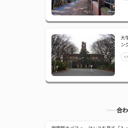
大
ン
#
合わ