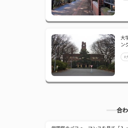
大
ン
#
合わ