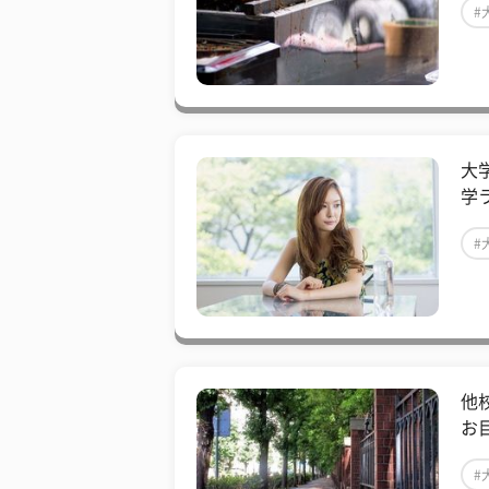
#
大
学
#
他
お
#