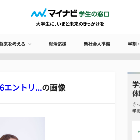
将来を考える
就活応援
新社会人準備
学割
学
エントリ...
の画像
体
き
学