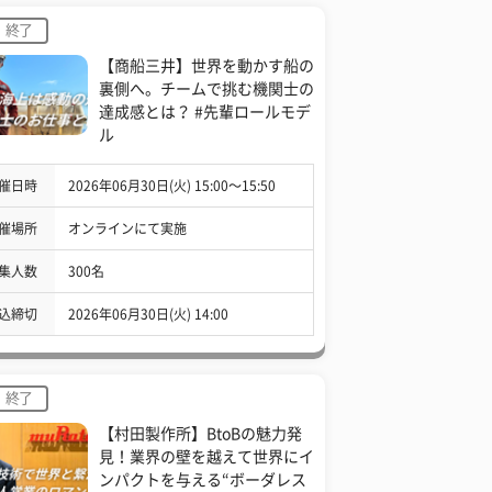
終了
【商船三井】世界を動かす船の
裏側へ。チームで挑む機関士の
達成感とは？ #先輩ロールモデ
ル
催日時
2026年06月30日(火) 15:00〜15:50
催場所
オンラインにて実施
集人数
300名
込締切
2026年06月30日(火) 14:00
終了
【村田製作所】BtoBの魅力発
見！業界の壁を越えて世界にイ
ンパクトを与える“ボーダレス