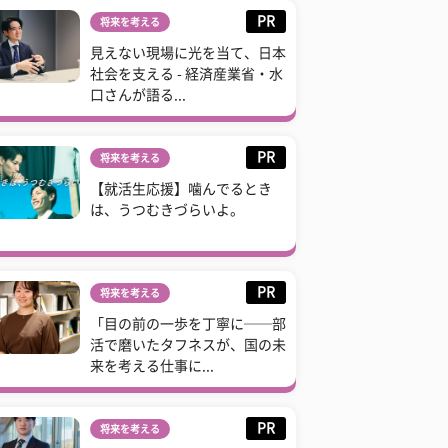
PR
将来を考える
見えない現場に光を当て、日本
社会を支える - 経済産業省・水
口さんが語る...
PR
将来を考える
【就活生応援】噛んでるとき
は、うつむきづらいよ。
PR
将来を考える
「目の前の一歩を丁寧に──部
活で磨いたタフネスが、国の未
来を考える仕事に...
PR
将来を考える