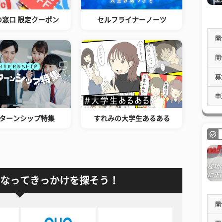
の窓口 限定クーポン
セルフライナーノーツ
開
開
募
申
ターンシップ特集
すれみの大学生あるある
なってきっかけを探そう！
開