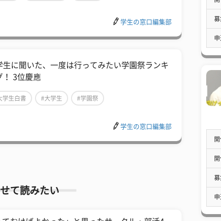
募
学生の窓口編集部
申
学生に聞いた、一度は行ってみたい学園祭ランキ
グ！ 3位慶應
大学生白書
#大学生
#学園祭
学生の窓口編集部
開
開
募
せて読みたい
申