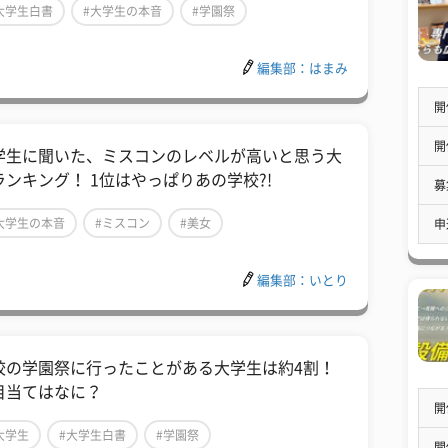
大学生白書
#大学生の本音
#学園祭
編集部：はまみ
開
開
学生に聞いた、ミスコンのレベルが高いと思う大
ランキング！ 1位はやっぱりあの学校?!
募
大学生の本音
#ミスコン
#美女
申
編集部：いとり
校の学園祭に行ったことがある大学生は約4割！
目当てはなに？
開
大学生
#大学生白書
#学園祭
開