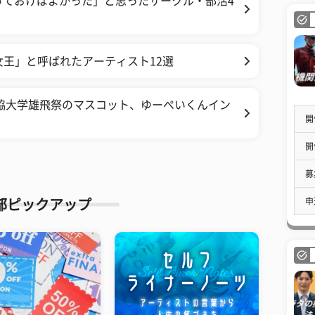
っておけばよかった」と思ったサークル・部活4
女王」と呼ばれたアーティスト12選
協大学雄飛祭のマスコット、ゆーぺいくんイン
開
】
開
募
申
部ピックアップ