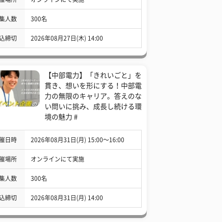
集人数
300名
込締切
2026年08月27日(木) 14:00
【中部電力】「きれいごと」を
貫き、想いを形にする！中部電
力の無限のキャリア。答えのな
い問いに挑み、成長し続ける環
境の魅力 #
催日時
2026年08月31日(月) 15:00〜16:00
催場所
オンラインにて実施
集人数
300名
込締切
2026年08月31日(月) 14:00