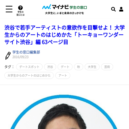
学生の
窓口とは
​渋谷で若手アーティストの意欲作を目撃せよ！ 大学
生からのアートのはじめかた「トーキョーワンダー
サイト渋谷」編 63ページ目
学生の窓口編集部
2016/09/23
タグ：
デートスポット
渋谷
デート
秋
大学生
芸術
大学生からのアートのはじめかた
アート