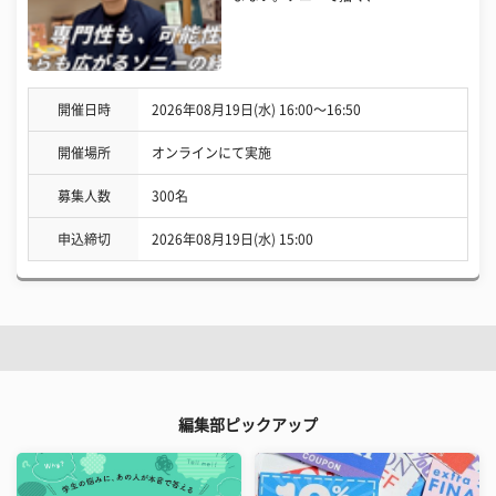
開催日時
2026年08月19日(水) 16:00〜16:50
開催場所
オンラインにて実施
募集人数
300名
申込締切
2026年08月19日(水) 15:00
編集部ピックアップ